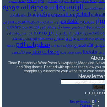
أخبار ساخنة
أحاديث و آراء
G20
أحمد الحربي
! Без рубрики
Dating
إستشارات طبية
الرئيسية
السعودية
السعودية
البيعة الخامسة
العالم
تكنولوجيا
ترند السعودية
السياحة
تنيضب الفايدي
تيزار
ثقافة وفن
حسان طاهر
تيزار في الحج
حول العالم في
حديث الذكريات
صفحات
شاعر من المدينة
د.فؤاد المغامسي
صحة
80 مقالاً
سمية جلّون
غير مصنف
عبدالمحسن البدراني
علي الحربي
لن
قراءة في وثيقة
مال وأعمال
محمد
ننساكم
محمد صالح البليهشي
ماجد الصقيري
مطويات pdf
عوض الله العمري
مزارات
مشاركات
مفضلة
وجهات نظر
ملامحنا
وجه
يوم التأسيس
الاولى
موضة وجمال
About
Clean Responsive WordPress Newspaper, Magazine, News
and Blog theme. Packed with options that allow you to
completely customize your website to your needs.
Newsletter
أدخل
بريدك
الإلكتروني
تصنيفات
(1)
! Без рубрики
Dating
(1)