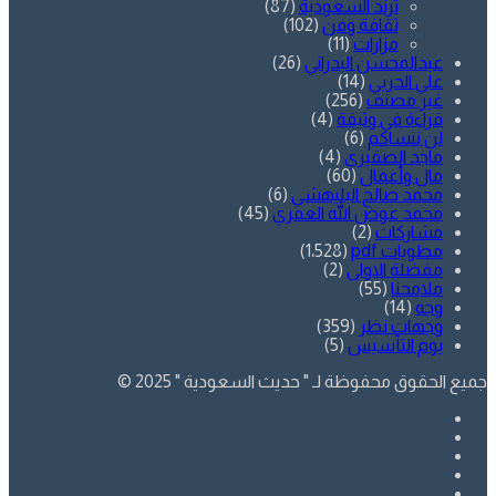
ترند السعودية
(87)
ثقافة وفن
(102)
مزارات
(11)
عبدالمحسن البدراني
(26)
علي الحربي
(14)
غير مصنف
(256)
قراءة في وثيقة
(4)
لن ننساكم
(6)
ماجد الصقيري
(4)
مال وأعمال
(60)
محمد صالح البليهشي
(6)
محمد عوض الله العمري
(45)
مشاركات
(2)
مطويات pdf
(1٬528)
مفضلة الاولى
(2)
ملامحنا
(55)
وجه
(14)
وجهات نظر
(359)
يوم التأسيس
(5)
جميع الحقوق محفوظة لـ " حديث السعودية " 2025 ©
فيسبوك
تويتر
يوتيوب
انستقرام
SnapChat