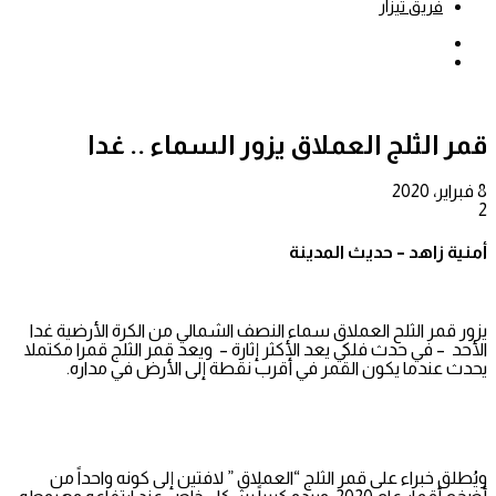
فريق تيزار
بحث
عن
إضافة
عمود
جانبي
قمر الثلج العملاق يزور السماء .. غدا
8 فبراير، 2020
2
أمنية زاهد – حديث المدينة
يزور قمر الثلح العملاق سماء النصف الشمالي من الكرة الأرضية غدا
الأحد – في حدث فلكي يعد الأكثر إثارة – ويعد قمر الثلج قمرا مكتملا
يحدث عندما يكون القمر في أقرب نقطة إلى الأرض في مداره.
ويُطلق خبراء على قمر الثلج “العملاق ” لافتين إلى كونه واحداً من