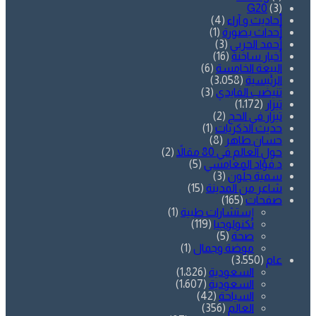
G20
(3)
أحاديث و آراء
(4)
أحداث بصورة
(1)
أحمد الحربي
(3)
أخبار ساخنة
(16)
البيعة الخامسة
(6)
الرئيسية
(3٬058)
تنيضب الفايدي
(3)
تيزار
(1٬172)
تيزار في الحج
(2)
حديث الذكريات
(1)
حسان طاهر
(8)
حول العالم في 80 مقالاً
(2)
د.فؤاد المغامسي
(5)
سمية جلّون
(3)
شاعر من المدينة
(15)
صفحات
(165)
إستشارات طبية
(1)
تكنولوجيا
(119)
صحة
(5)
موضة وجمال
(1)
عام
(3٬550)
السعودية
(1٬826)
السعودية
(1٬607)
السياحة
(42)
العالم
(356)