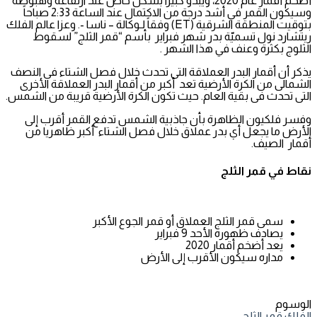
أضخم أقمار عام 2020، ويبدو كبيراً بشكل خاص عند ارتفاعه وهبوطه
وسيكون القمر في أشد درجة من الاكتمال عند الساعة 2:33 صباحاً
بتوقيت المنطقة الشرقية (ET) وفقاً لـوكالة – ناسا -. وعزا عالم الفلك
ريتشارد نول تسميّة بدر شهر فبراير بأسم “قمر الثلج” لسقوط
الثلوج بكثرة وعنف في هذا الشهر .
يذكر أن أقمار البدر العملاقة التى تحدث خلال فصل الشتاء فى النصف
الشمالى من الكرة الأرضية تعد أكبر من أقمار البدر العملاقة الأخرى
التى تحدث فى بقية العام. حيث تكون الكرة الأرضية قريبة من الشمس.
وفسر فلكيون الظاهرة بأن جاذبية الشمس تدفع القمر أقرب إلى
الأرض ما يجعل أي بدر عملاق خلال فصل الشتاء أكبر ظاهريا من
أقمار الصيف.
نقاط في قمر الثلج
سمى قمر الثلج العملاق أو قمر الجوع الأكبر
يصادف ظهوره الأحد 9 فبراير
يعد أضخم أقمار 2020
مداره سيكون الأقرب إلى الأرض
الوسوم
الفلك
قمر الثلج