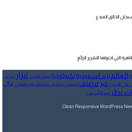
بحان الخالق المبدع
 التي احتواها التقرير الرائع
تيزار
العالم
تكنولوجيا
ترند السعودية
ة
تنيضب الفايدي
تيزار في
غير مصنف
مال
علي الحربي
لن ننساكم
قراءة في وثيقة
ماجد الصقيري
ت نظر
يوم التأسيس
Clean Responsive WordPress Newsp