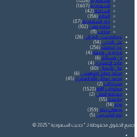
السعودية
(1٬826)
السعودية
(1٬607)
السياحة
(42)
العالم
(356)
ترند السعودية
(87)
ثقافة وفن
(102)
مزارات
(11)
عبدالمحسن البدراني
(26)
علي الحربي
(14)
غير مصنف
(256)
قراءة في وثيقة
(4)
لن ننساكم
(6)
ماجد الصقيري
(4)
مال وأعمال
(60)
محمد صالح البليهشي
(6)
محمد عوض الله العمري
(45)
مشاركات
(2)
مطويات pdf
(1٬528)
مفضلة الاولى
(2)
ملامحنا
(55)
وجه
(14)
وجهات نظر
(359)
يوم التأسيس
(5)
جميع الحقوق محفوظة لـ " حديث السعودية " 2025 ©
فيسبوك