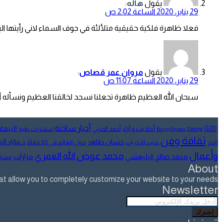
يقول
هاله
:
29 يناير، 2020 الساعة 2:02 ص
فعلا ظاهرة فلكية حقيقية متلألئة في جوف السماء لاني رأيتها الي
يقول
مروان عمر قصاص
:
29 يناير، 2020 الساعة 11:07 ص
سبحان الله العظيم ظاهرة تجعلنا نسجد لخالقنا العظيم ونسأله أن 
أخبار ساخنة
البيعة
أحاديث و آراء
G20
أحمد الحربي
! Без рубрики
Dating
إستشارات طبية
ثقافة وفن
حسان طاهر
د.فؤاد ا
الحج
حول العالم في 80 مقالاً
حديث الذكريات
وأعمال
محمد عوض الله العمري
مزارات
محمد صالح البليهشي
مشار
About
allow you to completely customize your website to your needs.
Newsletter
أدخل
بريدك
الإلكتروني