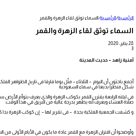
عمود
جانبي
الرئيسية
/
الرئيسية
/
السماء توثق لقاء الزهرة والقمر
السماء توثق لقاء الزهرة والقمر
28 يناير، 2020
3
تويتر
طباعة
تيلقرام
لينكدإن
واتساب
مشاركة
فيسبوك
عبر
أمنية زاهد – حديث المدينة
البريد
أجمع باحثون أن اليوم – الثلاثاء – مثّل يوما فارقا فى تاريخ الظواهر 
شكل منظرا بديعا في سماء السعودية
في ليلته الرابعة يقترن القمر بكوكب الزهرة والذي يعرف بتوأم الأرض 
صلاة العشاء ويعرف أنه يظهر بدرجة عالية من البريق في هذا الوقت.
و كشفت الجمعية الفلكية بجدة – فى تقرير لها – إن كوكب الزهرة بدا ك
وأوضحوا أن اقتران الزهرة مع القمر عادة ما يكون في الأيام الأول