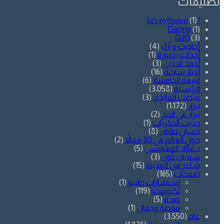
تصنيفات
(1)
! Без рубрики
Dating
(1)
G20
(3)
أحاديث و آراء
(4)
أحداث بصورة
(1)
أحمد الحربي
(3)
أخبار ساخنة
(16)
البيعة الخامسة
(6)
الرئيسية
(3٬058)
تنيضب الفايدي
(3)
تيزار
(1٬172)
تيزار في الحج
(2)
حديث الذكريات
(1)
حسان طاهر
(8)
حول العالم في 80 مقالاً
(2)
د.فؤاد المغامسي
(5)
سمية جلّون
(3)
شاعر من المدينة
(15)
صفحات
(165)
إستشارات طبية
(1)
تكنولوجيا
(119)
صحة
(5)
موضة وجمال
(1)
عام
(3٬550)