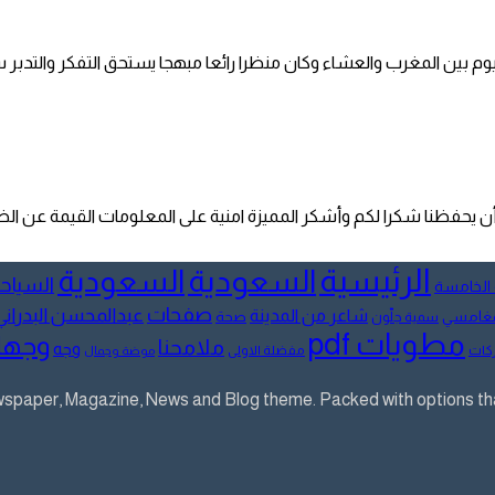
وم بين المغرب والعشاء وكان منظرا رائعا مبهجا يستحق التفكر والتدبر س
يحفظنا شكرا لكم وأشكر المميزة امنية على المعلومات القيمة عن الظاهرة
الرئيسية
السعودية
السعودية
السياح
 الخامسة
صفحات
عبدالمحسن البدراني
شاعر من المدينة
لمغامسي
صحة
سمية جلّون
مطويات pdf
وجها
ملامحنا
وجه
كات
مفضلة الاولى
موضة وجمال
aper, Magazine, News and Blog theme. Packed with options that 