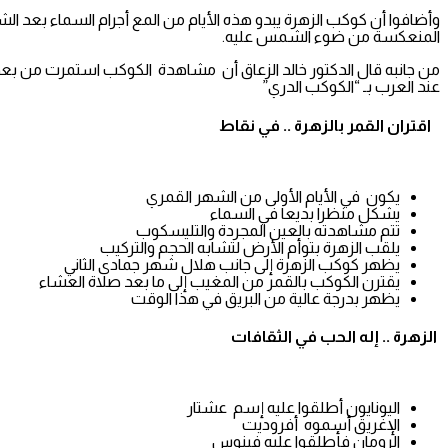
وأضافوا أن كوكب الزهرة يبدو هذه الأيام من المع أجرام السماء بعد الش
المنعكسة من ضوء الشمس عليه.
من جانبه قال الدكتور خالد الزعاق أن مشاهدة الكوكب استمرت من بعد ال
عند العرب بـ “الكوكب الدري”
اقتران القمر بالزهرة .. في نقاط
يكون في الأيام الأولى من الشهر القمري
يشكل منظرا بديعا في السماء
تتم مشاهدته بالعين المجردة والتليسكوب
يلقب الزهرة بتوأم الأرض لتشابه الحجم والتركيب
يظهر كوكب الزهرة إلى جانب هلال شهر جمادى الثاني
يقترن الكوكب بالقمر من المغيب إلى ما بعد صلاة العشاء
يظهر بدرجة عالية من البريق في هذا الوقت
الزهرة .. إله الحب في الثقافات
اليونايون أطلقوا عليه إسم عشتار
الإغريق أسموه أفروديت
الرومان فأطلقوا عليه فينوس