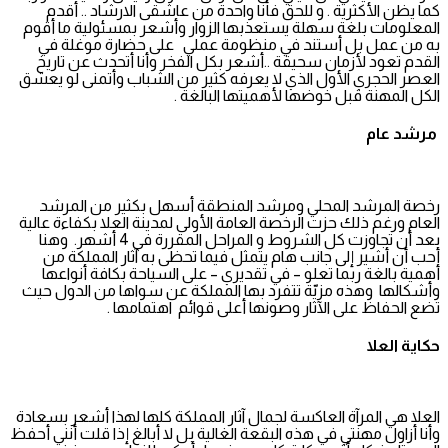
كما يظن الأكثرية . و للحق فأنا واحدة من عاشقى الارشاد .. أقدم
المعلومات بلغة سهلة يستعذبها الزوار وأشعر بمسئولية ما أقوم
به من عمل بل أستند في منظومة عملي على حضارة موغلة في
القدم تعود لأزمان سحيقة ..أشعر بكل الفخر وأنا أتحدث عن تاريخ
العصر الحجري الأول الذي لا يعرفه كثير من الشباب وأتمنى لو يعشق
الكل المهنة قبل خوضها لأهميتها البالغة .
مرشد عام
رخصة المرشد المحلي ومرشد المنطقة أسهل بكثير من المرشد
العام ورغم ذلك حزت الرخصة العامة الأولى لمدينة العلا بكفاءة عالية
بعد أن تجاوزت كل الشروط و المراحل المقررة في 4 أشهر. وهنا
أحب أن أشير إلى جانب هام يتمثل فيما تحظى به آثار المملكة من
أهمية بالغة ربما تعلو – في تقديري – على السياحة بكافة أنواعها
وأشكالها وهذه مزيّة تتفرد بها المملكة عن سواها من الدول حيث
تضع الحفاظ على الآثار وصونها أعلى قوائم اهتمامها .
حكاية العلا
العلا هي المرآة العاكسة لجمال آثار المملكة كلها لهذا أشعر بسعادة
وأنا أزاول مهنتي في هذه البقعة الغالية بل لا أبالغ إذا قلت أنني أحفظ