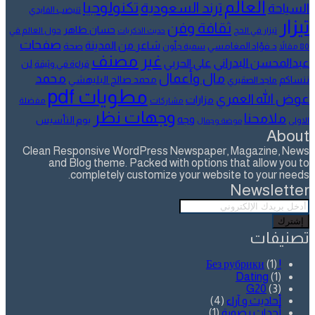
العالم
تكنولوجيا
ترند السعودية
السياحة
تنيضب الفايدي
تيزار
ثقافة وفن
حسان طاهر
تيزار في الحج
حول العالم في
حديث الذكريات
صفحات
شاعر من المدينة
د.فؤاد المغامسي
صحة
80 مقالاً
سمية جلّون
غير مصنف
عبدالمحسن البدراني
علي الحربي
لن
قراءة في وثيقة
مال وأعمال
محمد
ننساكم
محمد صالح البليهشي
ماجد الصقيري
مطويات pdf
عوض الله العمري
مزارات
مشاركات
مفضلة
وجهات نظر
ملامحنا
وجه
يوم التأسيس
الاولى
موضة وجمال
About
Clean Responsive WordPress Newspaper, Magazine, News
and Blog theme. Packed with options that allow you to
completely customize your website to your needs.
Newsletter
أدخل
بريدك
الإلكتروني
تصنيفات
(1)
! Без рубрики
Dating
(1)
G20
(3)
أحاديث و آراء
(4)
أحداث بصورة
(1)