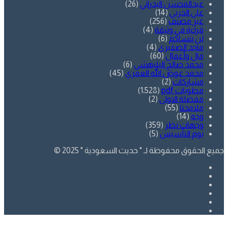
عبدالمحسن البدراني
(26)
علي الحربي
(14)
غير مصنف
(256)
قراءة في وثيقة
(4)
لن ننساكم
(6)
ماجد الصقيري
(4)
مال وأعمال
(60)
محمد صالح البليهشي
(6)
محمد عوض الله العمري
(45)
مشاركات
(2)
مطويات pdf
(1٬528)
مفضلة الاولى
(2)
ملامحنا
(55)
وجه
(14)
وجهات نظر
(359)
يوم التأسيس
(5)
جميع الحقوق محفوظة لـ " حديث السعودية " 2025 ©
فيسبوك
تويتر
يوتيوب
انستقرام
SnapChat
whatsapp
زر
تويتر
فيسبوك