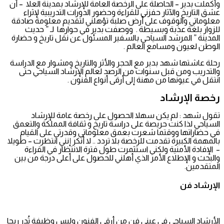
وأكملت بدير – الحاصلة على الرخصة العامة للإرشاد بمدينة العلا – أن
عشق التاريخ والآثار حفزني للقراءة وحضور الدورات التدريبية لإثراء
معلوماتي والوقوف على أرض صلبة تؤهلني لتقديم معلومة صادقة
للزوار بلغة عذبة وبسيطة . ووصفت بدير في حوارها لـ ” حديث
المدينة ” المرشد السياحي بالسفير المسئول عن نقل تاريخ و حضارة
الوطن لعيون ومسامع العالم .
رحلة عاشتها شهد بدير مع الحجر والأثر والتاريخ ومشوار مع الدراسة
والتدريب ومن قبل سنوات من الرصد لعالم الإرشاد السياحي حتى
انتقل في عيونها من مهنة إلى أرقى أنواع الفنون .
رخصة الإرشاد
تقول شهد : لم يكن سهلا الحصول على رخصة عامة للإرشاد
السياحي لذا كنت حريصة على دراسة تاريخ و ثقافة المملكة والتعمق
في حضاراتها ووقتما شعرت بعمق معلوماتي وقدرتي على القيام
بالمهمة الكبيرة تقدمت للرخصة بلا تردد .. لا أنكر إنني انتظرت – طويلا
– الإفادة الأمنية ولكني استثمرت طول فترة الانتظار في القراءة
والبحث و الإطلاع الأمر الذي أهلني للحصول على أعلى درجة من بين
المتقدمين.
الإرشاد فن
الأرشاد السياحي فى عيني فن من أرقى الفنون وليس وظيفة تُدر ربحا