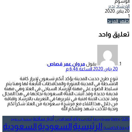
الوسوم
الإرشاد
بدير
20 يناير، 2020
1
اظهر المزيد
تعليق واحد
يقول
مروان عمر قصاص
:
20 يناير، 2020 الساعة 6:46 م
تنوع طرح حديث المدينة يؤكد أنكم تسعون لإبراز كافة
الانشطة في المدينة المنورة والمحافظات التابعة لها وهنا يتم
تسليط الضوء على مهنة الإرشاد السياحي في العلا وهي مهنة
قديمة جديدة وقد أثبتت الفتاة السعودية نجاحها في هذا المجال
وقد نجحت الابنة امنية في تقريرها في التعريف بالارشاد وافاقه
من خلال هذا اللقاء مع مرشدة سعودية من العلا شكرا لكم
وتحية للأخت شهد وفقكم الله
أخبار ساخنة
أحاديث و آراء
G20
أحمد الحربي
! Без рубрики
Dating
إستشارات طبية
الرئيسية
السعودية
السعودية
البيعة الخامسة