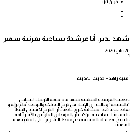
فريق تيزار
بحث
عن
إضافة
عمود
جانبي
شهد بدير: أنا مرشدة سياحية بمرتبة سفير
20 يناير، 2020
1
أمنية زاهد – حديث المدينة
وصفت المرشدة السياحيّة شهد بدير مهنة الارشاد السياحي
“بالممتعة” وقالت : إن الإبحار في تاريخ المملكة والتوقف أمام ثرائه و
نقاط قوته يُعد مسئولية كبرى خاصة وأن التاريخ لا يحتمل الخطأ
والتشويه لحساسيته مؤكدة أن المؤهلين العارفين بالأثر وأيامه
والتاريخ وصفحاته المشرقة هم فقط القادرون على القيام بهذه
المهمة.