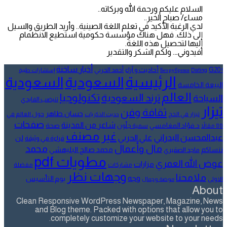
السلام عليكم ورحمة الله وبركاته..
مساء/ صباح الخير..
لدي الرغبة الأكيد في تعلم اللغة الصينية.. وأريد الطريق والسيل
إلى ذلك. فهل هناك مؤسسة حكومية استطيع الانظمام
إليها لتحصيل هذه اللغة.
افيدوني…. ولكم الشكر والتقدير
أخبار ساخنة
أحاديث و آراء
G20
أحمد الحربي
! Без рубрики
Dating
إستشارات طبية
الرئيسية
السعودية
السعودية
البيعة الخامسة
العالم
تكنولوجيا
ترند السعودية
السياحة
تنيضب الفايدي
تيزار
ثقافة وفن
حسان طاهر
تيزار في الحج
حول العالم في
حديث الذكريات
صفحات
شاعر من المدينة
د.فؤاد المغامسي
صحة
80 مقالاً
سمية جلّون
غير مصنف
عبدالمحسن البدراني
علي الحربي
لن
قراءة في وثيقة
مال وأعمال
محمد
ننساكم
محمد صالح البليهشي
ماجد الصقيري
مطويات pdf
عوض الله العمري
مزارات
مشاركات
مفضلة
وجهات نظر
ملامحنا
وجه
يوم التأسيس
الاولى
موضة وجمال
About
Clean Responsive WordPress Newspaper, Magazine, News
and Blog theme. Packed with options that allow you to
completely customize your website to your needs.