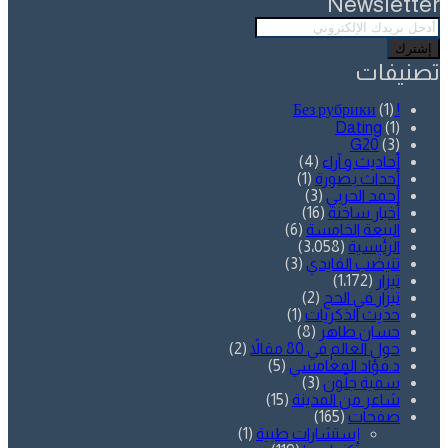
Newsletter
أدخل
بريدك
الإلكتروني
تصنيفات
(1)
! Без рубрики
Dating
(1)
G20
(3)
أحاديث و آراء
(4)
أحداث بصورة
(1)
أحمد الحربي
(3)
أخبار ساخنة
(16)
البيعة الخامسة
(6)
الرئيسية
(3٬058)
تنيضب الفايدي
(3)
تيزار
(1٬172)
تيزار في الحج
(2)
حديث الذكريات
(1)
حسان طاهر
(8)
حول العالم في 80 مقالاً
(2)
د.فؤاد المغامسي
(5)
سمية جلّون
(3)
شاعر من المدينة
(15)
صفحات
(165)
إستشارات طبية
(1)