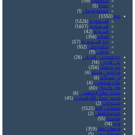
تكنولوجيا
(119)
صحة
(5)
موضة وجمال
(1)
عام
(3٬550)
السعودية
(1٬826)
السعودية
(1٬607)
السياحة
(42)
العالم
(356)
ترند السعودية
(87)
ثقافة وفن
(102)
مزارات
(11)
عبدالمحسن البدراني
(26)
علي الحربي
(14)
غير مصنف
(256)
قراءة في وثيقة
(4)
لن ننساكم
(6)
ماجد الصقيري
(4)
مال وأعمال
(60)
محمد صالح البليهشي
(6)
محمد عوض الله العمري
(45)
مشاركات
(2)
مطويات pdf
(1٬528)
مفضلة الاولى
(2)
ملامحنا
(55)
وجه
(14)
وجهات نظر
(359)
يوم التأسيس
(5)