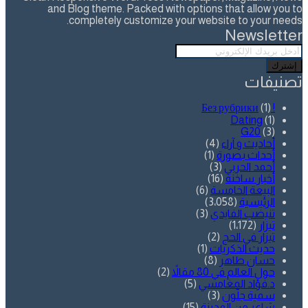
and Blog theme. Packed with options that allow you to
completely customize your website to your needs.
Newsletter
أدخل
بريدك
الإلكتروني
تصنيفات
(1)
! Без рубрики
Dating
(1)
G20
(3)
أحاديث و آراء
(4)
أحداث بصورة
(1)
أحمد الحربي
(3)
أخبار ساخنة
(16)
البيعة الخامسة
(6)
الرئيسية
(3٬058)
تنيضب الفايدي
(3)
تيزار
(1٬172)
تيزار في الحج
(2)
حديث الذكريات
(1)
حسان طاهر
(8)
حول العالم في 80 مقالاً
(2)
د.فؤاد المغامسي
(5)
سمية جلّون
(3)
شاعر من المدينة
(15)