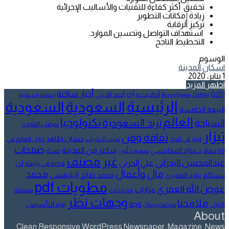
تحقيق أكثر كفاءة للتقنيات والأساليب الإجرائية
زيادة إمكانات التطوير
تركيز الرقابة
استهداف التواصل وتحسين الموارد.
التخطيط الناجح
الوسوم
اسكان
المدينة
1 يناير، 2020
اظهر المزيد
أخبار ساخنة
أحاديث و آراء
G20
أحمد الحربي
! Без рубрики
Dating
إستشارات طبية
الرئيسية
السعودية
السعودية
البيعة الخامسة
العالم
تكنولوجيا
ترند السعودية
السياحة
تنيضب الفايدي
تيزار
ثقافة وفن
حسان طاهر
تيزار في الحج
حول العالم في
حديث الذكريات
صفحات
شاعر من المدينة
د.فؤاد المغامسي
صحة
80 مقالاً
سمية جلّون
غير مصنف
عبدالمحسن البدراني
علي الحربي
لن
قراءة في وثيقة
مال وأعمال
محمد
ننساكم
محمد صالح البليهشي
ماجد الصقيري
مطويات pdf
عوض الله العمري
مزارات
مشاركات
مفضلة
وجهات نظر
ملامحنا
وجه
يوم التأسيس
الاولى
موضة وجمال
About
Clean Responsive WordPress Newspaper, Magazine, News