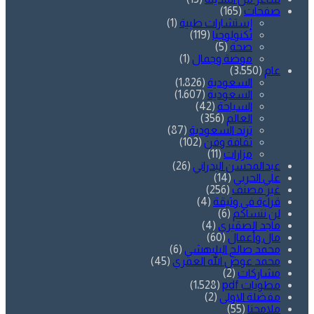
صفحات
(165)
إستشارات طبية
(1)
تكنولوجيا
(119)
صحة
(5)
موضة وجمال
(1)
عام
(3٬550)
السعودية
(1٬826)
السعودية
(1٬607)
السياحة
(42)
العالم
(356)
ترند السعودية
(87)
ثقافة وفن
(102)
مزارات
(11)
عبدالمحسن البدراني
(26)
علي الحربي
(14)
غير مصنف
(256)
قراءة في وثيقة
(4)
لن ننساكم
(6)
ماجد الصقيري
(4)
مال وأعمال
(60)
محمد صالح البليهشي
(6)
محمد عوض الله العمري
(45)
مشاركات
(2)
مطويات pdf
(1٬528)
مفضلة الاولى
(2)
ملامحنا
(55)