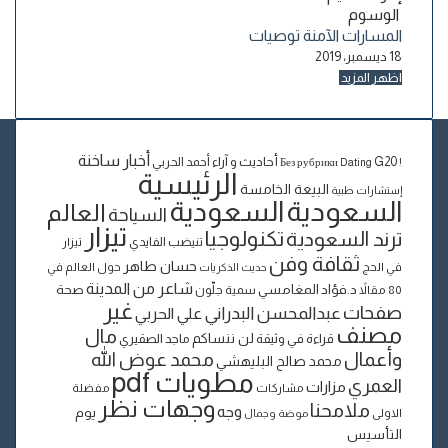
الوسوم
المسارات الآمنة
توصيات
18 ديسمبر، 2019
اظهر المزيد
أخبار ساخنة
أحاديث و آراء
G20
أحمد الحربي
Dating
! Без рубрики
الرئيسية
البيعة الخامسة
إستشارات طبية
السعودية
السعودية
العالم
السياحة
تيزار
تكنولوجيا
ترند السعودية
تنيضب الفايدي
تيزار
ثقافة وفن
حسان طاهر
في الحج
حول العالم في
حديث الذكريات
شاعر من المدينة
د.فؤاد المغامسي
صحة
80 مقالاً
سمية جلّون
غير
صفحات
عبدالمحسن البدراني
علي الحربي
مصنف
مال
لن ننساكم
قراءة في وثيقة
ماجد الصقيري
وأعمال
محمد عوض الله
محمد صالح البليهشي
مطويات pdf
العمري
مزارات
مشاركات
مفضلة
وجهات نظر
ملامحنا
وجه
يوم
الاولى
موضة وجمال
التأسيس