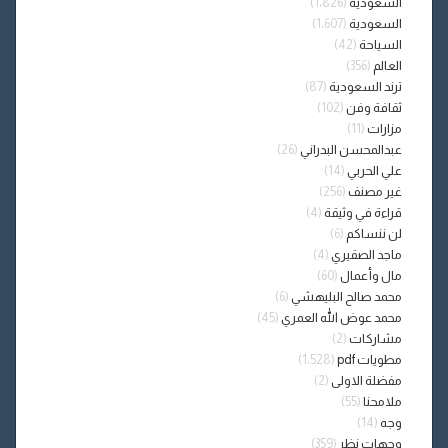
السعودية
(1٬826)
السعودية
(1٬607)
السياحة
(42)
العالم
(356)
ترند السعودية
(87)
ثقافة وفن
(102)
مزارات
(11)
عبدالمحسن البدراني
(26)
علي الحربي
(14)
غير مصنف
(256)
قراءة في وثيقة
(4)
لن ننساكم
(6)
ماجد الصقيري
(4)
مال وأعمال
(60)
محمد صالح البليهشي
(6)
محمد عوض الله العمري
(45)
مشاركات
(2)
مطويات pdf
(1٬528)
مفضلة الاولى
(2)
ملامحنا
(55)
وجه
(14)
وجهات نظر
(359)