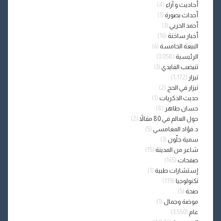
أحاديث و آراء
(4)
أحداث بصورة
(1)
أحمد الحربي
(3)
أخبار ساخنة
(16)
البيعة الخامسة
(6)
الرئيسية
(3٬058)
تنيضب الفايدي
(3)
تيزار
(1٬172)
تيزار في الحج
(2)
حديث الذكريات
(1)
حسان طاهر
(8)
حول العالم في 80 مقالاً
(2)
د.فؤاد المغامسي
(5)
سمية جلّون
(3)
شاعر من المدينة
(15)
صفحات
(165)
إستشارات طبية
(1)
تكنولوجيا
(119)
صحة
(5)
موضة وجمال
(1)
عام
(3٬550)