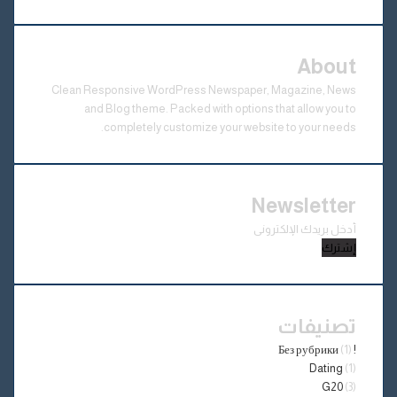
About
Clean Responsive WordPress Newspaper, Magazine, News
and Blog theme. Packed with options that allow you to
completely customize your website to your needs.
Newsletter
أدخل
بريدك
الإلكتروني
تصنيفات
(1)
! Без рубрики
Dating
(1)
G20
(3)