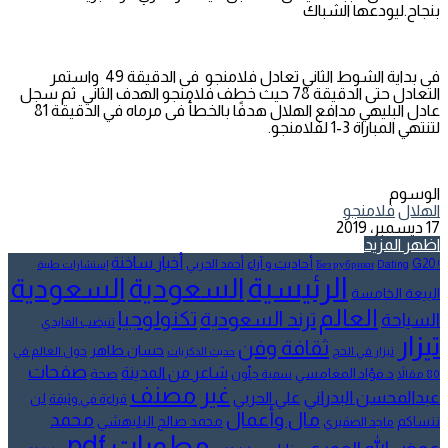
بنجاح.ليودعها الشباك
فى بداية الشوط الثاني تعادل فلامنجو فى الدقيقة 49 واستمر
التعادل حتى الدقيقة 78 حيث خطف فلامنجو الهدف الثاني ثم سجل
عادل البليهي مدافع الهلال هدفًا بالخطأ فى مرماه في الدقيقة 81
لتنتهي المباراة 3-1 لفلامنجو.
الوسوم
الهلال
فلامنجو
17 ديسمبر، 2019
اظهر المزيد
أخبار ساخنة
أحاديث و آراء
G20
أحمد الحربي
! Без рубрики
Dating
إستشارات طبية
الرئيسية
السعودية
السعودية
البيعة الخامسة
العالم
تكنولوجيا
ترند السعودية
السياحة
تنيضب الفايدي
تيزار
ثقافة وفن
حسان طاهر
تيزار في الحج
حول العالم في
حديث الذكريات
صفحات
شاعر من المدينة
د.فؤاد المغامسي
صحة
80 مقالاً
سمية جلّون
غير مصنف
عبدالمحسن البدراني
علي الحربي
لن
قراءة في وثيقة
مال وأعمال
محمد
ننساكم
محمد صالح البليهشي
ماجد الصقيري
مطويات pdf