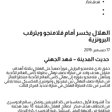
فريق تيزار
بحث
عن
إضافة
عمود
جانبي
الهلال يخسر أمام فلامنجو ويترقب
البرونزية
17 ديسمبر، 2019
حديث المدينة – فهد الجهني
حقق نادي فلامنجو البرازيلي فوزاً صعباً على الهلال بثلاثة أهداف
مقابل هدف واحد في مباراة نصف نهائي بطولة كأس العالم للأندية
ويتأهل فلامنجو بفوزه إلى نهائي كأس العالم للأندية منتظرا الفائز
من مباراة نصف النهائي بين ليفربول ومونتيري المكسيكي بينما يلاقي
الخاسر من تلك المباراة الهلال في مباراة تحديد المركز الثالث
بدأ الشوط الأول حماسيا من كلا الفريقين وتمكن سالم الدوسري
من اختطاف هدف مبكر لصالح الهلال بالدقيقة 18 بعد هجمة
منظمة من الجبهة اليمنى استقبل فيه الدوسري كرة البريك