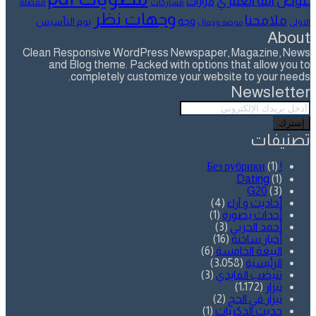
عوض الله العمري
مزارات
مشاركات
مفضلة
وجهات نظر
ملامحنا
وجه
يوم التأسيس
الاولى
موضة وجمال
About
Clean Responsive WordPress Newspaper, Magazine, News
and Blog theme. Packed with options that allow you to
completely customize your website to your needs.
Newsletter
أدخل
بريدك
الإلكتروني
تصنيفات
(1)
! Без рубрики
Dating
(1)
G20
(3)
أحاديث و آراء
(4)
أحداث بصورة
(1)
أحمد الحربي
(3)
أخبار ساخنة
(16)
البيعة الخامسة
(6)
الرئيسية
(3٬058)
تنيضب الفايدي
(3)
تيزار
(1٬172)
تيزار في الحج
(2)
حديث الذكريات
(1)