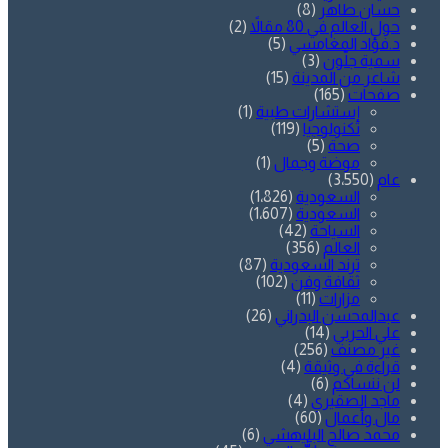
حسان طاهر
(8)
حول العالم في 80 مقالاً
(2)
د.فؤاد المغامسي
(5)
سمية جلّون
(3)
شاعر من المدينة
(15)
صفحات
(165)
إستشارات طبية
(1)
تكنولوجيا
(119)
صحة
(5)
موضة وجمال
(1)
عام
(3٬550)
السعودية
(1٬826)
السعودية
(1٬607)
السياحة
(42)
العالم
(356)
ترند السعودية
(87)
ثقافة وفن
(102)
مزارات
(11)
عبدالمحسن البدراني
(26)
علي الحربي
(14)
غير مصنف
(256)
قراءة في وثيقة
(4)
لن ننساكم
(6)
ماجد الصقيري
(4)
مال وأعمال
(60)
محمد صالح البليهشي
(6)