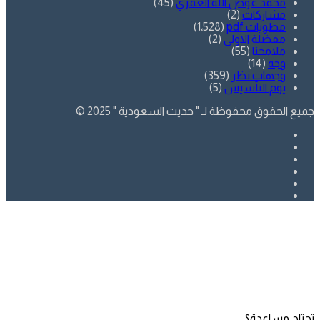
محمد عوض الله العمري
(45)
مشاركات
(2)
مطويات pdf
(1٬528)
مفضلة الاولى
(2)
ملامحنا
(55)
وجه
(14)
وجهات نظر
(359)
يوم التأسيس
(5)
جميع الحقوق محفوظة لـ " حديث السعودية " 2025 ©
فيسبوك
تويتر
يوتيوب
انستقرام
SnapChat
whatsapp
زر
تويتر
فيسبوك
الذهاب
إلى
الأعلى
تحتاج مساعدة؟