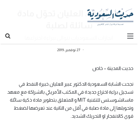
في ثانية .. العليان تحوّل مادة
سائلة لصلبة
القائمة
بح
انجازات السعوديات تتوالى ببراءة اختراعها
عن
27 نوفمبر، 2019
حديث المدينة – خاص
نجحت الشابة السعودية الدكتور عبير العليان خبيرة النفط في
تسجيل براءة اختراع جديدة في المكتب الأمريكي بالشراكة مع معهد
ماساتشوستس للتقنية MIT و المتعلق بتطوير مادة ذكية سائلة
وتحويلها إلى مادة صلبة في أقل من الثانية عند تعرضها لضغط
قوي كالانفجار او التحريك الشديد.