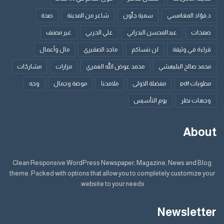
عملت أستاذا مساعدا للكيمياء التحليلية بجامعة الدمام
د.فؤاد المغامسي
سمية جلّون
شاعر من المدينة
صحة
باحثة في معهد أكسبك للأبحاث المتقدمة في مجال البترول
صفحات
عبدالمحسن البدراني
علي الحربي
غير مصنف
نالت جائزة امرأة العام للنفط والغاز للشرق الأوسط
منحت جائزة التميز للمرأة القيادية في قطاع النفط والغاز
قراءة في وثيقة
لن ننساكم
ماجد الصقيري
مال وأعمال
اختيرت ضمن 100 شخصية ” نخبة ” في العالم
محمد صالح البليهشي
محمد عوض الله العمري
مزارات
مشاركات
حاصلة على ثلاث براءات اختراع في عام واحد
مطويات pdf
مفضلة الاولى
ملامحنا
موضة وجمال
وجه
وجهات نظر
يوم التأسيس
About
الوسوم
العليان
النفط
Clean Responsive WordPress Newspaper, Magazine, News and Blog
theme. Packed with options that allow you to completely customize your
website to your needs.
Newsletter