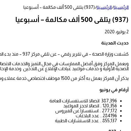
الرئيسية
/
الرئيسية
/
(937) يتلقى 500 ألف مكالمة – أسبوعيا
(937) يتلقى 500 ألف مكالمة – أسبوعيا
2 يوليو، 2020
تويتر
طباعة
تيلقرام
لينكدإن
واتساب
مشاركة
فيسبوك
عبر
حديث المدينة
البريد
كشفت وزارة الصحة – في تقرير رقمي – عن تلقي مركز 937 – منذ بدء الجائحة – أكثر من 10 ملايين مكالمة بمعدل يزيد على 580 ألف مكالمة في الأسبوع.
ويعمل المركز وفق أفضل الممارسات في مجال التميز والخدمات الاتصالية 
الصحية الأولية و خدمات مواعيد عيادات الإقلاع عن التدخين وخدمة الإحا
يذكر أن المركز يعمل به أكثر من 1500 موظف اختصاصي خدمة عملاء وطبيب عبر القنوات المختلفة ( هاتفية – تواصل اجتماعي – البريد الإلكتروني – التطبيقات الإلكترونية – الدردشة الفورية في موقع الوزارة)
أرقام في يونيو
387,396 اتصالا للاستفسارات العامة
120,356 .. اتصالا لحجز المواعيد
277,172 .. استفسارا عن الفيروس
284196 .. عدد البلاغات
855,137 .. عدد الاستشارات الطبية