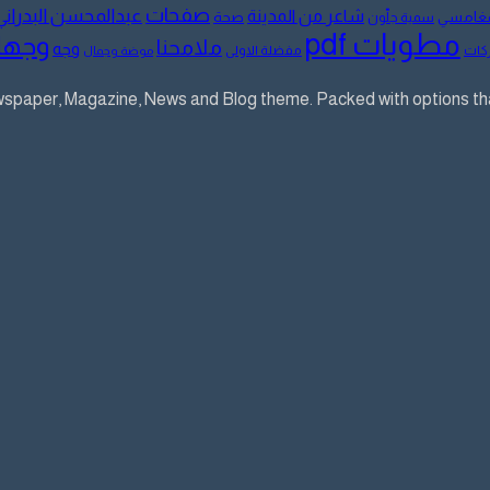
صفحات
عبدالمحسن البدراني
شاعر من المدينة
لمغامسي
صحة
سمية جلّون
مطويات pdf
وجها
ملامحنا
وجه
كات
مفضلة الاولى
موضة وجمال
aper, Magazine, News and Blog theme. Packed with options that 