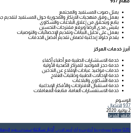
مهام 937
يمثل صوت المستفيد والمجتمع
يعمل وفق منهجيات الارتكاز والمحورية حول المستفيد لتقديم ج
يتابع ويتحقق من إغلاق البلاغات والشكاوى
يقيس مدى الرضا ويرفع مقترحات التحسين
يعمل على تحليل البيانات وتقديم الإحصائيات والتوصيات
يقدم حلولا إبداعية لضمان تقديم أفضل الخدمات
أبرز خدمات المركز
خدمة الاستشارات الطبية مع أطباء أكفاء
خدمة حجز المواعيد للمراكز الصحية الأولية
خدمات مواعيد عيادات الإقلاع عن التدخين
خدمة الإحالات الطبية وطلبات العلاج
خدمة الشكاوى والبلاغات
خدمة استقبال الاقتراحات والأفكار الإبداعية
خدمة الاستفسارات العامة، متابعة المعاملات
الوسوم
937
الاتصال
2 يوليو، 2020
تويتر
طباعة
تيلقرام
لينكدإن
واتساب
مشاركة
فيسبوك
اظهر المزيد
عبر
البريد
أخبار ساخنة
البيعة
أحاديث و آراء
G20
أحمد الحربي
! Без рубрики
Dating
إستشارات طبية