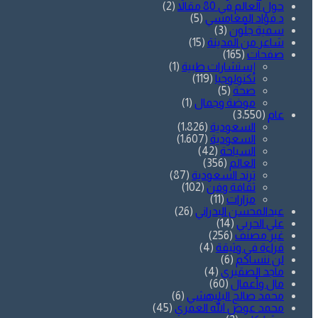
حول العالم في 80 مقالاً
(2)
د.فؤاد المغامسي
(5)
سمية جلّون
(3)
شاعر من المدينة
(15)
صفحات
(165)
إستشارات طبية
(1)
تكنولوجيا
(119)
صحة
(5)
موضة وجمال
(1)
عام
(3٬550)
السعودية
(1٬826)
السعودية
(1٬607)
السياحة
(42)
العالم
(356)
ترند السعودية
(87)
ثقافة وفن
(102)
مزارات
(11)
عبدالمحسن البدراني
(26)
علي الحربي
(14)
غير مصنف
(256)
قراءة في وثيقة
(4)
لن ننساكم
(6)
ماجد الصقيري
(4)
مال وأعمال
(60)
محمد صالح البليهشي
(6)
محمد عوض الله العمري
(45)