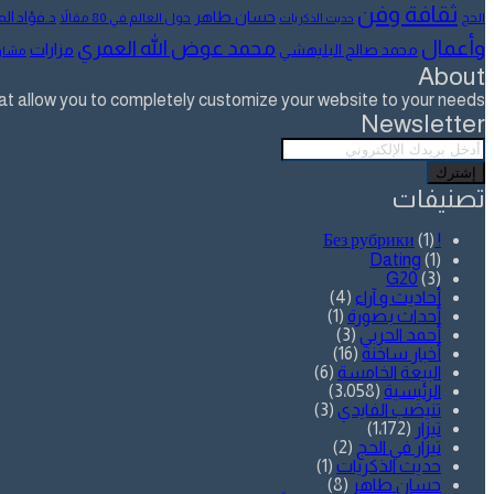
ثقافة وفن
حسان طاهر
د.فؤاد ا
الحج
حول العالم في 80 مقالاً
حديث الذكريات
وأعمال
محمد عوض الله العمري
مزارات
محمد صالح البليهشي
مشار
About
allow you to completely customize your website to your needs.
Newsletter
أدخل
بريدك
الإلكتروني
تصنيفات
(1)
! Без рубрики
Dating
(1)
G20
(3)
أحاديث و آراء
(4)
أحداث بصورة
(1)
أحمد الحربي
(3)
أخبار ساخنة
(16)
البيعة الخامسة
(6)
الرئيسية
(3٬058)
تنيضب الفايدي
(3)
تيزار
(1٬172)
تيزار في الحج
(2)
حديث الذكريات
(1)
حسان طاهر
(8)