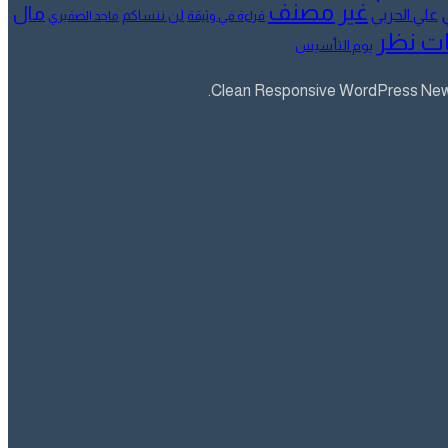
غير مصنف
مال
علي الحربي
لن ننساكم
قراءة في وثيقة
ماجد الصقيري
ت نظر
يوم التأسيس
Clean Responsive WordPress Newsp