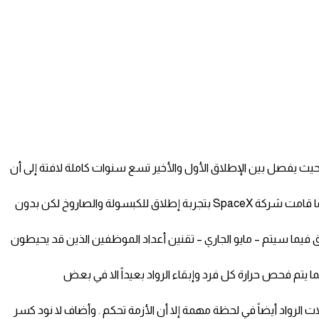
 حيث يفصل بين الإطلاق الأول والأخير تسع سنوات كاملة لافتة إلى أن
وقالت مصادر : أن شركة SpaceX قامت بصناعة الصاروخ فيما تم تجهيز رائدي الفضاء ومحطة الإطلاق kennedy space center في فلوريدا فيما قامت شركة SpaceX بتجربة إطلاق للكبسولة والصاروخ لكن بدون
 فيما سيتم – مايو الجاري – تقنين أعداد الموظفين الذين قد يحيطون
يتم فحص حرارة كل فرد وإبقاء الرواد بعيداً الا في بعض
يلازم عائلات الرواد أيضاً في لحظة مهمة إلا أن الأزمة تحكم . وأضاف لا نود كسر