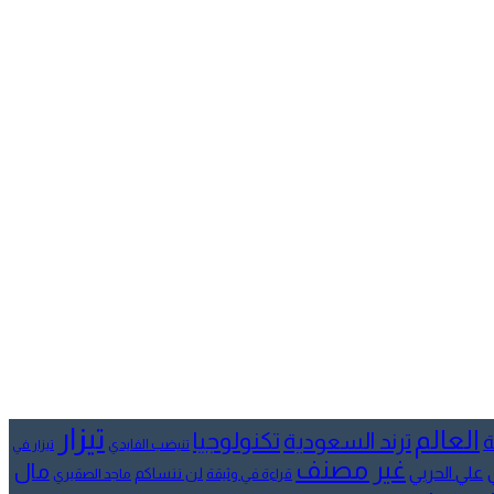
تيزار
العالم
تكنولوجيا
ترند السعودية
ة
تنيضب الفايدي
تيزار في
غير مصنف
مال
علي الحربي
لن ننساكم
قراءة في وثيقة
ماجد الصقيري