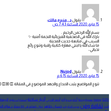
يقول
د . منيره مالك
:
15 مايو، 2020 الساعة 7:43 ص
بسم الله الرحمن الرحيم ..
بارك الله في الصحفية الفيزيائية النجمة أمنية ✨
السبب في متابعة حديث المدينة
ما شاء الله يا ابنتي مهارة كتابية راقية وتنوع رائع
تحياتي ،
يقول
Nujod
:
15 مايو، 2020 الساعة 6:15 م
تنوع المواضيع يثبت الابداع والجهد الموضوع في المقالة 👏🏼👏
أخبار ساخنة
البيعة
أحاديث و آراء
G20
أحمد الحربي
! Без рубрики
Dating
إستشارات طبية
ثقافة وفن
حسان طاهر
د.فؤاد ا
الحج
حول العالم في 80 مقالاً
حديث الذكريات