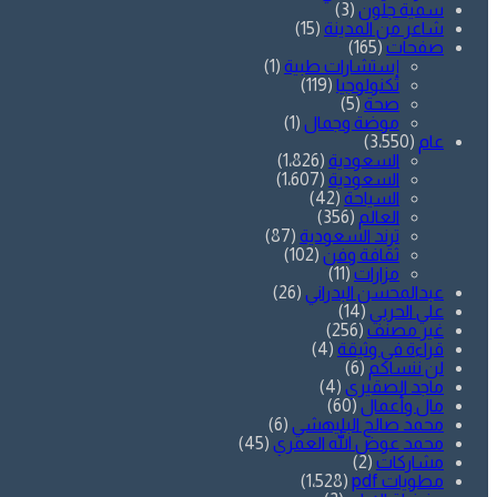
سمية جلّون
(3)
شاعر من المدينة
(15)
صفحات
(165)
إستشارات طبية
(1)
تكنولوجيا
(119)
صحة
(5)
موضة وجمال
(1)
عام
(3٬550)
السعودية
(1٬826)
السعودية
(1٬607)
السياحة
(42)
العالم
(356)
ترند السعودية
(87)
ثقافة وفن
(102)
مزارات
(11)
عبدالمحسن البدراني
(26)
علي الحربي
(14)
غير مصنف
(256)
قراءة في وثيقة
(4)
لن ننساكم
(6)
ماجد الصقيري
(4)
مال وأعمال
(60)
محمد صالح البليهشي
(6)
محمد عوض الله العمري
(45)
مشاركات
(2)
مطويات pdf
(1٬528)