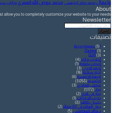
وأعمال
محمد عوض الله العمري
مزارات
محمد صالح البليهشي
مشار
About
allow you to completely customize your website to your needs.
Newsletter
أدخل
بريدك
الإلكتروني
تصنيفات
(1)
! Без рубрики
Dating
(1)
G20
(3)
أحاديث و آراء
(4)
أحداث بصورة
(1)
أحمد الحربي
(3)
أخبار ساخنة
(16)
البيعة الخامسة
(6)
الرئيسية
(3٬058)
تنيضب الفايدي
(3)
تيزار
(1٬172)
تيزار في الحج
(2)
حديث الذكريات
(1)
حسان طاهر
(8)
حول العالم في 80 مقالاً
(2)
د.فؤاد المغامسي
(5)