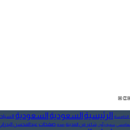
🏼👏🏼
الرئيسية
السعودية
السعودية
السياح
 الخامسة
صفحات
عبدالمحسن البدراني
شاعر من المدينة
لمغامسي
صحة
سمية جلّون