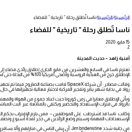
عمود
جانبي
الرئيسية
/
الرئيسية
/
ناسا تٌطلق رحلة ” تاريخية ” للفضاء
ناسا تٌطلق رحلة ” تاريخية ” للفضاء
15 مايو، 2020
2
تويتر
طباعة
تيلقرام
لينكدإن
واتساب
مشاركة
فيسبوك
عبر
أمنية زاهد – حديث المدينة
البريد
تعتزم ناسا في السابع والعشرين من مايو الجاري إطلاق رائدي فضاء إلى 
الإطلاق خرج من العباءة الروسية وأضحي أمريكيا 100% من البدلة حتى استعدادات المحطة
رواد في بداية شهر يناير وتفجير المركبة لاختبار فعالية تجهيزاتها في 
ويأتي الإطلاق معايرا في زمن كورونا حيث اعتاد جموع من الهواة والمه
بالرواد في فترات الإستعداد والتحضير ويكتفي بالمتابعة عبر البث المبا
وكانت ناسا قد اشترطت على الموظفين – ممن يلزم الإقتراب بحكم العمل 
الإستعدادات المهمة وسيتم وضع الرائدين في حجر لمدة أسبوع ونصف ق
من جانبه شدد Jim bridenstine أن يبقى الناس ف