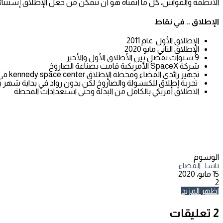
الأنظمة والقوانين، كل ما أتمناه هو أن نتمكن من جعل الإطلاق إستثنائيا
الإطلاق .. في نقاط
الإطلاق الأول عام 2011
الإطلاق الثاني مايو 2020
9 سنوات تفصل بين الأطلاق الأول والأخير
شركة SpaceX الأمريكية قامت بصناعة الصاروخ
تجهيز رائدي الفضاء ومحطة الإطلاق kennedy space center في فلوريد
تجربة إطلاق للكبسولة والصاروخ لكن بدون رواد في بداية شهر ين
الاطلاق أمريكي بالكامل من البدلة وحتى استعدادات المحطة
الوسوم
ناسا . الفضاء
15 مايو، 2020
2
تويتر
طباعة
تيلقرام
لينكدإن
واتساب
مشاركة
فيسبوك
اظهر المزيد
عبر
البريد
‫2 تعليقات