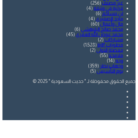
غير مصنف
(256)
قراءة في وثيقة
(4)
لن ننساكم
(6)
ماجد الصقيري
(4)
مال وأعمال
(60)
محمد صالح البليهشي
(6)
محمد عوض الله العمري
(45)
مشاركات
(2)
مطويات pdf
(1٬528)
مفضلة الاولى
(2)
ملامحنا
(55)
وجه
(14)
وجهات نظر
(359)
يوم التأسيس
(5)
جميع الحقوق محفوظة لـ " حديث السعودية " 2025 ©
فيسبوك
تويتر
يوتيوب
انستقرام
SnapChat
whatsapp
زر
الذهاب
إلى