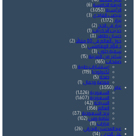
البيعة الخامسة
(6)
الرئيسية
(3٬058)
تنيضب الفايدي
(3)
تيزار
(1٬172)
تيزار في الحج
(2)
حديث الذكريات
(1)
حسان طاهر
(8)
حول العالم في 80 مقالاً
(2)
د.فؤاد المغامسي
(5)
سمية جلّون
(3)
شاعر من المدينة
(15)
صفحات
(165)
إستشارات طبية
(1)
تكنولوجيا
(119)
صحة
(5)
موضة وجمال
(1)
عام
(3٬550)
السعودية
(1٬826)
السعودية
(1٬607)
السياحة
(42)
العالم
(356)
ترند السعودية
(87)
ثقافة وفن
(102)
مزارات
(11)
عبدالمحسن البدراني
(26)
علي الحربي
(14)