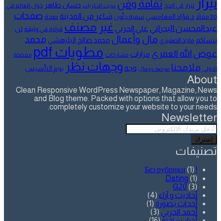
تيزار
ثقافة وفن
حسان طاهر
تيزار في الحج
حول العالم في
حديث الذكريات
صفحات
شاعر من المدينة
د.فؤاد المغامسي
صحة
80 مقالاً
سمية جلّون
غير مصنف
عبدالمحسن البدراني
علي الحربي
لن
قراءة في وثيقة
مال وأعمال
محمد
ننساكم
محمد صالح البليهشي
ماجد الصقيري
مطويات pdf
عوض الله العمري
مزارات
مشاركات
مفضلة
وجهات نظر
ملامحنا
وجه
يوم التأسيس
الاولى
موضة وجمال
About
Clean Responsive WordPress Newspaper, Magazine, News
and Blog theme. Packed with options that allow you to
completely customize your website to your needs.
Newsletter
أدخل
بريدك
الإلكتروني
تصنيفات
(1)
! Без рубрики
Dating
(1)
G20
(3)
أحاديث و آراء
(4)
أحداث بصورة
(1)
أحمد الحربي
(3)
أخبار ساخنة
(16)