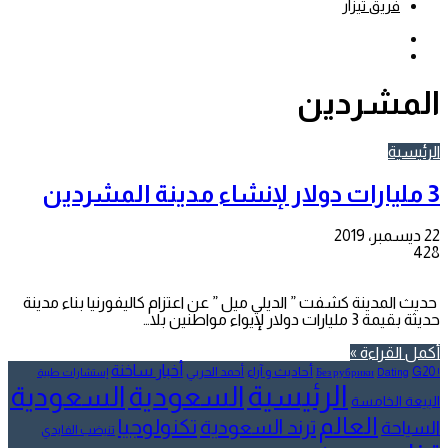
فريق تيزار
بحث
عن
إضافة
عمود
جانبي
المشردين
الرئيسية
3 مليارات دولار لإنشاء مدينة المشردين
22 ديسمبر، 2019
428
حديث المدينة كشفت ” الديلي ميل ” عن اعتزام كاليفورنيا بناء مدينة
حديثة بقيمة 3 مليارات دولار لإيواء مواطنين بلا…
أكمل القراءة »
أخبار ساخنة
أحاديث و آراء
G20
أحمد الحربي
! Без рубрики
Dating
إستشارات طبية
الرئيسية
السعودية
السعودية
البيعة الخامسة
العالم
تكنولوجيا
ترند السعودية
السياحة
تنيضب الفايدي