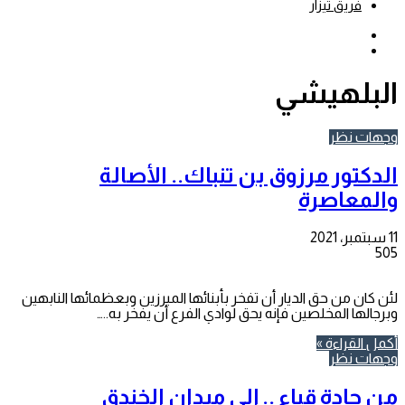
فريق تيزار
بحث
عن
إضافة
عمود
جانبي
البلهيشي
وجهات نظر
الدكتور مرزوق بن تنباك.. الأصالة
والمعاصرة
11 سبتمبر، 2021
505
لئن كان من حق الديار أن تفخر بأبنائها المبرزين وبعظمائها النابهين
وبرجالها المخلصين فإنه يحق لوادي الفرع أن يفخر به..…
أكمل القراءة »
وجهات نظر
من جادة قباء .. إلى ميدان الخندق