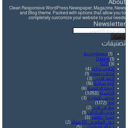
About
Clean Responsive WordPress Newspaper, Magazine, News
and Blog theme. Packed with options that allow you to
completely customize your website to your needs.
Newsletter
أدخل
بريدك
الإلكتروني
تصنيفات
(1)
! Без рубрики
Dating
(1)
G20
(3)
أحاديث و آراء
(4)
أحداث بصورة
(1)
أحمد الحربي
(3)
أخبار ساخنة
(16)
البيعة الخامسة
(6)
الرئيسية
(3٬058)
تنيضب الفايدي
(3)
تيزار
(1٬172)
تيزار في الحج
(2)
حديث الذكريات
(1)
حسان طاهر
(8)
حول العالم في 80 مقالاً
(2)
د.فؤاد المغامسي
(5)