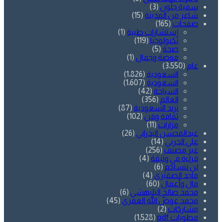
سمية جلّون
(3)
شاعر من المدينة
(15)
صفحات
(165)
إستشارات طبية
(1)
تكنولوجيا
(119)
صحة
(5)
موضة وجمال
(1)
عام
(3٬550)
السعودية
(1٬826)
السعودية
(1٬607)
السياحة
(42)
العالم
(356)
ترند السعودية
(87)
ثقافة وفن
(102)
مزارات
(11)
عبدالمحسن البدراني
(26)
علي الحربي
(14)
غير مصنف
(256)
قراءة في وثيقة
(4)
لن ننساكم
(6)
ماجد الصقيري
(4)
مال وأعمال
(60)
محمد صالح البليهشي
(6)
محمد عوض الله العمري
(45)
مشاركات
(2)
مطويات pdf
(1٬528)