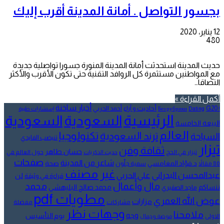
بجسور التواصل . أمانة المدينة أقرب إليك
12 يناير، 2020
480
حديث المدينة استحدثت أمانة المدينة المنورة جسورا تواصلية جديدة
مع المواطنين مستثمرة كل الروافد التقنية حتى تكون الأقرب والأكثر
التصاقا…
أكمل القراءة »
أخبار ساخنة
أحاديث و آراء
G20
أحمد الحربي
! Без рубрики
Dating
إستشارات طبية
الرئيسية
السعودية
السعودية
البيعة الخامسة
العالم
تكنولوجيا
ترند السعودية
السياحة
تنيضب الفايدي
تيزار
ثقافة وفن
حسان طاهر
تيزار في الحج
حول العالم في
حديث الذكريات
صفحات
شاعر من المدينة
د.فؤاد المغامسي
صحة
80 مقالاً
سمية جلّون
غير مصنف
عبدالمحسن البدراني
علي الحربي
لن
قراءة في وثيقة
مال وأعمال
محمد
ننساكم
محمد صالح البليهشي
ماجد الصقيري
مطويات pdf
عوض الله العمري
مزارات
مشاركات
مفضلة
وجهات نظر
ملامحنا
وجه
يوم التأسيس
الاولى
موضة وجمال