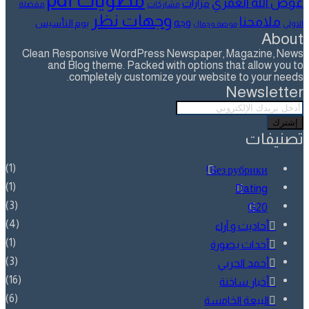
مطويات pdf
عوض الله العمري
مزارات
مشاركات
مفضلة
وجهات نظر
ملامحنا
وجه
يوم التأسيس
الاولى
موضة وجمال
About
Clean Responsive WordPress Newspaper, Magazine, News
and Blog theme. Packed with options that allow you to
completely customize your website to your needs.
Newsletter
أدخل
بريدك
الإلكتروني
تصنيفات
(1)
! Без рубрики
(1)
Dating
(3)
G20
(4)
أحاديث و آراء
(1)
أحداث بصورة
(3)
أحمد الحربي
(16)
أخبار ساخنة
(6)
البيعة الخامسة