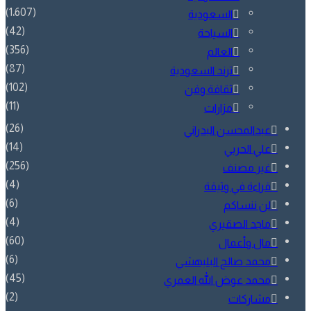
(1٬607)
السعودية
(42)
السياحة
(356)
العالم
(87)
ترند السعودية
(102)
ثقافة وفن
(11)
مزارات
(26)
عبدالمحسن البدراني
(14)
علي الحربي
(256)
غير مصنف
(4)
قراءة في وثيقة
(6)
لن ننساكم
(4)
ماجد الصقيري
(60)
مال وأعمال
(6)
محمد صالح البليهشي
(45)
محمد عوض الله العمري
(2)
مشاركات