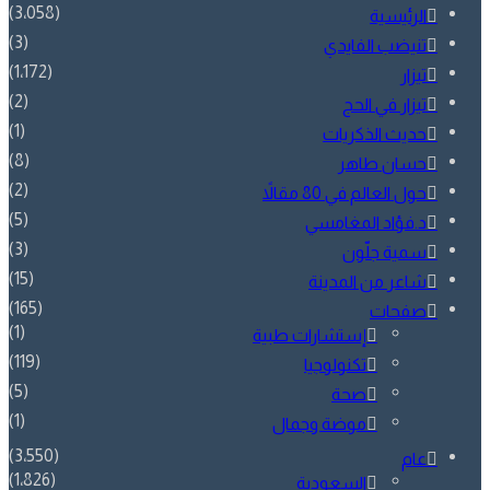
(3٬058)
الرئيسية
(3)
تنيضب الفايدي
(1٬172)
تيزار
(2)
تيزار في الحج
(1)
حديث الذكريات
(8)
حسان طاهر
(2)
حول العالم في 80 مقالاً
(5)
د.فؤاد المغامسي
(3)
سمية جلّون
(15)
شاعر من المدينة
(165)
صفحات
(1)
إستشارات طبية
(119)
تكنولوجيا
(5)
صحة
(1)
موضة وجمال
(3٬550)
عام
(1٬826)
السعودية