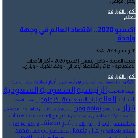
يحمل مؤتمر…
أكمل القراءة »
العالم
إكسبو 2020.. اقتصاد العالم في وجهة
واحدة
11 نوفمبر، 2019
384
حديث المدينة – خاص ينعش إكسبو 2020 – أكبر الأحداث
الاقتصادية – خزائن الاقتصاد الإماراتي – وفقا للخبراء – ويثري…
أكمل القراءة »
أخبار ساخنة
أحاديث و آراء
G20
أحمد الحربي
! Без рубрики
Dating
إستشارات طبية
الرئيسية
السعودية
السعودية
البيعة الخامسة
العالم
تكنولوجيا
ترند السعودية
السياحة
تنيضب الفايدي
تيزار
ثقافة وفن
حسان طاهر
تيزار في الحج
حول العالم في
حديث الذكريات
صفحات
شاعر من المدينة
د.فؤاد المغامسي
صحة
80 مقالاً
سمية جلّون
غير مصنف
عبدالمحسن البدراني
علي الحربي
لن
قراءة في وثيقة
مال وأعمال
محمد
ننساكم
محمد صالح البليهشي
ماجد الصقيري