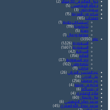
حول العالم في 80 مقالاً
(2)
د.فؤاد المغامسي
(5)
سمية جلّون
(3)
شاعر من المدينة
(15)
صفحات
(165)
إستشارات طبية
(1)
تكنولوجيا
(119)
صحة
(5)
موضة وجمال
(1)
عام
(3٬550)
السعودية
(1٬826)
السعودية
(1٬607)
السياحة
(42)
العالم
(356)
ترند السعودية
(87)
ثقافة وفن
(102)
مزارات
(11)
عبدالمحسن البدراني
(26)
علي الحربي
(14)
غير مصنف
(256)
قراءة في وثيقة
(4)
لن ننساكم
(6)
ماجد الصقيري
(4)
مال وأعمال
(60)
محمد صالح البليهشي
(6)
محمد عوض الله العمري
(45)
مشاركات
(2)