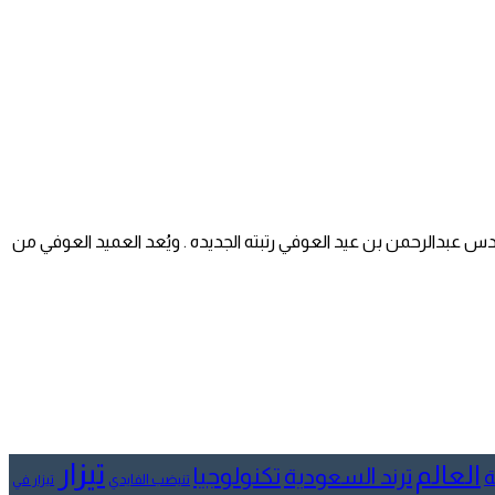
هندس عبدالرحمن بن عيد العوفي رتبته الجديده . ويُعد العميد العوفي من
تيزار
العالم
تكنولوجيا
ترند السعودية
ة
تنيضب الفايدي
تيزار في