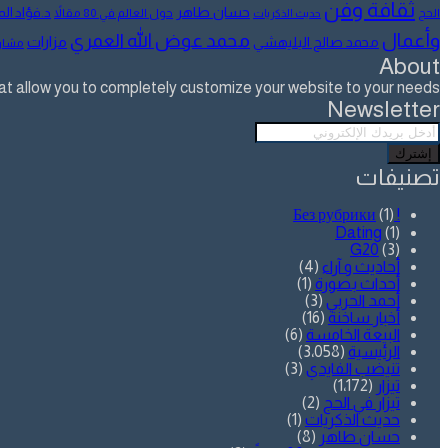
ثقافة وفن
حسان طاهر
د.فؤاد ا
الحج
حول العالم في 80 مقالاً
حديث الذكريات
وأعمال
محمد عوض الله العمري
مزارات
محمد صالح البليهشي
مشار
About
allow you to completely customize your website to your needs.
Newsletter
أدخل
بريدك
الإلكتروني
تصنيفات
(1)
! Без рубрики
Dating
(1)
G20
(3)
أحاديث و آراء
(4)
أحداث بصورة
(1)
أحمد الحربي
(3)
أخبار ساخنة
(16)
البيعة الخامسة
(6)
الرئيسية
(3٬058)
تنيضب الفايدي
(3)
تيزار
(1٬172)
تيزار في الحج
(2)
حديث الذكريات
(1)
حسان طاهر
(8)