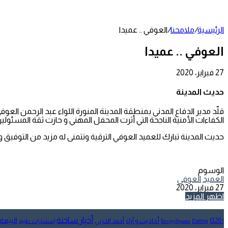
عمود
جانبي
الرئيسية
/
ملامحنا
/
العوفي .. عميدا
العوفي .. عميدا
27 فبراير، 2020
تويتر
طباعة
تيلقرام
لينكدإن
واتساب
مشاركة
فيسبوك
عبر
حديث المدينة
البريد
قلّد مدير الدفاع المدني بمنطقة المدينة المنورة اللواء عبد الرحمن الع
الكفاءات الأمنية الناجحة التي أثرت المحفل المهني و حازت ثقة المسئولين
حديث المدينة تبارك للعميد العوفي الترقية وتتمنى له مزيد من التوفيق وا
الوسوم
العميد
العوفي
27 فبراير، 2020
تويتر
طباعة
تيلقرام
لينكدإن
واتساب
مشاركة
فيسبوك
اظهر المزيد
عبر
البريد
أخبار ساخنة
البيعة
أحاديث و آراء
G20
أحمد الحربي
! Без рубрики
Dating
إستشارات طبية