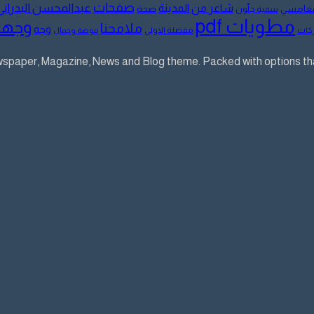
صفحات
عبدالمحسن البدراني
شاعر من المدينة
لمغامسي
صحة
سمية جلّون
مطويات pdf
وجها
ملامحنا
وجه
كات
مفضلة الاولى
موضة وجمال
aper, Magazine, News and Blog theme. Packed with options that 