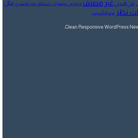
غير مصنف
مال
علي الحربي
لن ننساكم
قراءة في وثيقة
ماجد الصقيري
ت نظر
يوم التأسيس
Clean Responsive WordPress Newsp