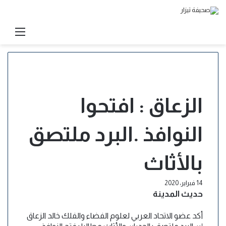
بحث
القائ
عن
الزعاق : افتحوا
النوافذ .البرد ملتصق
بالأثاث
14 فبراير، 2020
حديث المدينة
أكد عضو الاتحاد العربي لعلوم الفضاء والفلك خالد الزعاق