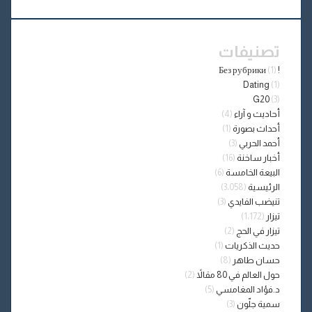
الإلكتروني
تصنيفات
(1)
! Без рубрики
Dating
(1)
G20
(3)
أحاديث و آراء
(4)
أحداث بصورة
(1)
أحمد الحربي
(3)
أخبار ساخنة
(16)
البيعة الخامسة
(6)
الرئيسية
(3٬058)
تنيضب الفايدي
(3)
تيزار
(1٬172)
تيزار في الحج
(2)
حديث الذكريات
(1)
حسان طاهر
(8)
حول العالم في 80 مقالاً
(2)
د.فؤاد المغامسي
(5)
سمية جلّون
(3)