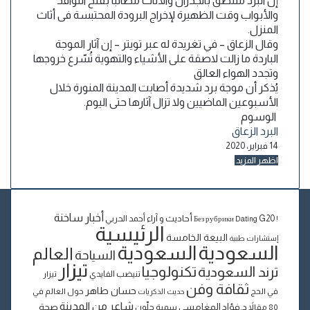
إن البرد ملتصق بالجدران والأثاث مطالبا بفتح النوافذ
والأبواب وقت الظهيرة لإخراج البرودة المحتبسة فى أثاث
المنزل.
وقال الزعاق – في تغريدة له عبر تويتر – إن آثار الموجة
الباردة ما زالت لاصقة على الأشياء والتهوية تُسّرع خروجها
وتجدد الهواء العالق
يُذكر أن موجة برد شديدة أصابت المدينة المنورة خلال
الأسبوعين الماضيين ولا تزال آثارها حتى اليوم.
الوسوم
البرد
الزعاق
14 فبراير، 2020
اظهر المزيد
أخبار ساخنة
أحاديث و آراء
G20
أحمد الحربي
Dating
! Без рубрики
الرئيسية
البيعة الخامسة
إستشارات طبية
السعودية
السعودية
العالم
السياحة
تيزار
تكنولوجيا
ترند السعودية
تنيضب الفايدي
تيزار
ثقافة وفن
حسان طاهر
في الحج
حول العالم في
حديث الذكريات
شاعر من المدينة
د.فؤاد المغامسي
صحة
80 مقالاً
سمية جلّون