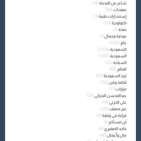
شاعر من المدينة
(15)
صفحات
(165)
إستشارات طبية
(1)
تكنولوجيا
(119)
صحة
(5)
موضة وجمال
(1)
عام
(3٬550)
السعودية
(1٬826)
السعودية
(1٬607)
السياحة
(42)
العالم
(356)
ترند السعودية
(87)
ثقافة وفن
(102)
مزارات
(11)
عبدالمحسن البدراني
(26)
علي الحربي
(14)
غير مصنف
(256)
قراءة في وثيقة
(4)
لن ننساكم
(6)
ماجد الصقيري
(4)
مال وأعمال
(60)