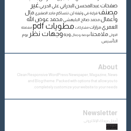
غير
صفحات
عبدالمحسن البدراني
علي الحربي
مصنف
مال
لن ننساكم
قراءة في وثيقة
ماجد الصقيري
وأعمال
محمد عوض الله
محمد صالح البليهشي
مطويات pdf
العمري
مزارات
مشاركات
مفضلة
وجهات نظر
ملامحنا
وجه
يوم
الاولى
موضة وجمال
التأسيس
About
Clean Responsive WordPress Newspaper, Magazine, News
and Blog theme. Packed with options that allow you to
completely customize your website to your needs.
Newsletter
أدخل
بريدك