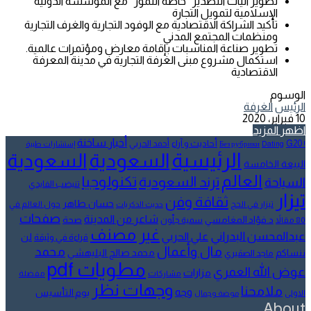
تطوير آليات التصدير “خاصة التمور” مع المؤسسة الدولية
الإسلامية لتمويل التجارة
تأكيد الشراكة الاقتصادية مع الوفود التجارية والغرف التجارية
ومنظمات المجتمع المدني
تطوير صناعة المناسبات بإقامة معارض ومؤتمرات عالمية.
استكمال مشروع مبنى الغرفة التجارية في مدينة المعرفة
الاقتصادية
الوسوم
الرئيس
الغرفة
10 فبراير، 2020
اظهر المزيد
أخبار ساخنة
أحاديث و آراء
G20
أحمد الحربي
! Без рубрики
Dating
إستشارات طبية
الرئيسية
السعودية
السعودية
البيعة الخامسة
العالم
تكنولوجيا
ترند السعودية
السياحة
تنيضب الفايدي
تيزار
ثقافة وفن
حسان طاهر
تيزار في الحج
حول العالم في
حديث الذكريات
صفحات
شاعر من المدينة
د.فؤاد المغامسي
صحة
80 مقالاً
سمية جلّون
غير مصنف
عبدالمحسن البدراني
علي الحربي
لن
قراءة في وثيقة
مال وأعمال
محمد
ننساكم
محمد صالح البليهشي
ماجد الصقيري
مطويات pdf
عوض الله العمري
مزارات
مشاركات
مفضلة
وجهات نظر
ملامحنا
وجه
يوم التأسيس
الاولى
موضة وجمال
About