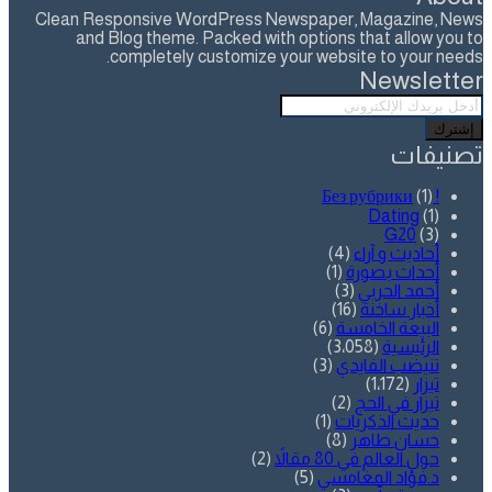
Clean Responsive WordPress Newspaper, Magazine, News
and Blog theme. Packed with options that allow you to
completely customize your website to your needs.
Newsletter
أدخل
بريدك
الإلكتروني
تصنيفات
(1)
! Без рубрики
Dating
(1)
G20
(3)
أحاديث و آراء
(4)
أحداث بصورة
(1)
أحمد الحربي
(3)
أخبار ساخنة
(16)
البيعة الخامسة
(6)
الرئيسية
(3٬058)
تنيضب الفايدي
(3)
تيزار
(1٬172)
تيزار في الحج
(2)
حديث الذكريات
(1)
حسان طاهر
(8)
حول العالم في 80 مقالاً
(2)
د.فؤاد المغامسي
(5)