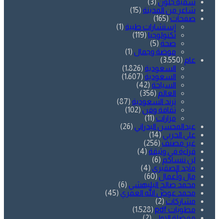
سمية جلّون
(3)
شاعر من المدينة
(15)
صفحات
(165)
إستشارات طبية
(1)
تكنولوجيا
(119)
صحة
(5)
موضة وجمال
(1)
عام
(3٬550)
السعودية
(1٬826)
السعودية
(1٬607)
السياحة
(42)
العالم
(356)
ترند السعودية
(87)
ثقافة وفن
(102)
مزارات
(11)
عبدالمحسن البدراني
(26)
علي الحربي
(14)
غير مصنف
(256)
قراءة في وثيقة
(4)
لن ننساكم
(6)
ماجد الصقيري
(4)
مال وأعمال
(60)
محمد صالح البليهشي
(6)
محمد عوض الله العمري
(45)
مشاركات
(2)
مطويات pdf
(1٬528)
مفضلة الاولى
(2)