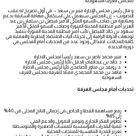
بمجلس الغرف السعودية .
و قال رئيس مجلس الإدارة منير بن سعد – في أول تصريح له عقب
التصويت – إن المجلس سيعمل على استكمال مهامه السابقة بدعم
ومتابعة من صاحب السمو الملكي الأمير فيصل بن سلمان بن عبد
العزيز أمير منطقة المدينة المنورة وصاحب السمو الملكي الأمير
سعود بن خالد الفيصل نائب أمير منطقة المدينة المنورة بتنفيذ
توجهات الدولة الرامية إلى تحريك آليات الاقتصاد النظرية والعملية في
كافة المجالات لافتا الى وجود عدد من التحديات أمام المجلس في
دورته الجديدة .
منير محمد ناصر بن سعد رئيساً لمجلس الادارة
د .خالد بن عبدالقادر الدقل نائباً لرئيس مجلس الادارة
د. رويفد بن مناور الصاعدي نائباً لرئيس مجلس الادارة.
فاهد بن محمد المحمدي ممثلاً للغرفة بمجلس الغرف
السعودية
تحديات أمام مجلس الغرفة
رفع مساهمة القطاع الخاص في إجمالي الناتج المحلى من 40%
إلى 65%.
تطوير الفكر التجاري وتوفير التمويل والدعم الفني
تنمية القدرات المؤسسية للمنشآت الصغيرة والمتوسطة
تعزيز القدرة التنافسية للمنتجات المحلية