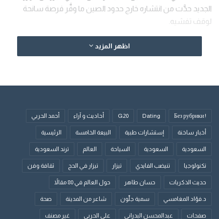
الجديد حدَّت من انتشاره خارج حدود الصين ما وفَّر فرصة سانحة
لوقف تفشيه.
اظهر المزيد
الوسوم
العلاج
كورونا
! Без рубрики
Dating
G20
أحاديث و آراء
أحمد الحربي
أخبار ساخنة
إستشارات طبية
البيعة الخامسة
الرئيسية
السعودية
السعودية
السياحة
العالم
ترند السعودية
تكنولوجيا
تنيضب الفايدي
تيزار
تيزار في الحج
ثقافة وفن
حديث الذكريات
حسان طاهر
حول العالم في 80 مقالاً
د.فؤاد المغامسي
سمية جلّون
شاعر من المدينة
صحة
صفحات
عبدالمحسن البدراني
علي الحربي
غير مصنف