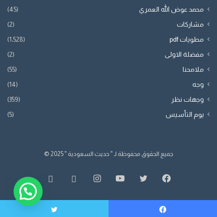
محمد عوض الله العمري
(45)
مشاركات
(2)
مطويات pdf
(1٬528)
مفضلة الاولى
(2)
ملامحنا
(55)
وجه
(14)
وجهات نظر
(359)
يوم التأسيس
(5)
جميع الحقوق محفوظة لـ " حديث السعودية " 2025 ©
فيسبوك
تويتر
يوتيوب
انستقرام
whatsapp
SnapChat