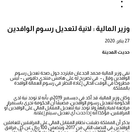
بحث
عن
إضافة
عمود
جانبي
وزير المالية : لانية لتعديل رسوم الوافدين
27 يناير، 2020
حديث المدينة
نفى وزير المالية محمد الجدعان مايتردد حول صحة تعديل رسوم
الوافدين وقال – في تصريح له على هامش منتدى دافوس – ليس
مطروحًا في الوقت الحالي إعادة النظر في رسوم العمالة الوافدة
بالمملكة.
وكان وزير المالية، قد أكد في ديسمبر 2019م، بأنه لا توجد نية لدى
الحكومة لتعديل رسوم الوافدين، مضيفًا أن الحكومة تجري باستمرار
مراجعة لمبادراتها، ولا توجد نية لتعديل المقابل المالي على الوافدين أو
المرافقين، مؤكدًا أنه إذا حدث أي تعديل سيتم إعلانه.
يذكر أن المملكة طبقت نظام المقابل المالي على المرافقين للعاملين
الوافدين في النصف الثاني من 2017، ويتضمن 100 ريال عن كل مرافق