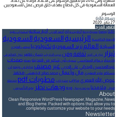
شهريًا، وفي 2018 تم تطبيق الرسوم على الأعداد الزائدة عن أعداد
العمالة السعودية في كل قطاع بهدف خلق فرص عمل للسعوديين.
الوسوم
رسوم
مالية
27 يناير، 2020
اظهر المزيد
أخبار ساخنة
أحاديث و آراء
G20
أحمد الحربي
! Без рубрики
Dating
إستشارات طبية
الرئيسية
السعودية
السعودية
البيعة الخامسة
العالم
تكنولوجيا
ترند السعودية
السياحة
تنيضب الفايدي
تيزار
ثقافة وفن
حسان طاهر
تيزار في الحج
حول العالم في
حديث الذكريات
صفحات
شاعر من المدينة
د.فؤاد المغامسي
صحة
80 مقالاً
سمية جلّون
غير مصنف
عبدالمحسن البدراني
علي الحربي
لن
قراءة في وثيقة
مال وأعمال
محمد
ننساكم
محمد صالح البليهشي
ماجد الصقيري
مطويات pdf
عوض الله العمري
مزارات
مشاركات
مفضلة
وجهات نظر
ملامحنا
وجه
يوم التأسيس
الاولى
موضة وجمال
About
Clean Responsive WordPress Newspaper, Magazine, News
and Blog theme. Packed with options that allow you to
completely customize your website to your needs.
Newsletter