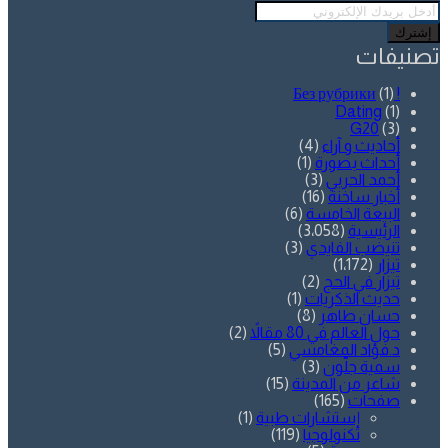
أدخل
بريدك
الإلكتروني
تصنيفات
(1)
! Без рубрики
Dating
(1)
G20
(3)
أحاديث و آراء
(4)
أحداث بصورة
(1)
أحمد الحربي
(3)
أخبار ساخنة
(16)
البيعة الخامسة
(6)
الرئيسية
(3٬058)
تنيضب الفايدي
(3)
تيزار
(1٬172)
تيزار في الحج
(2)
حديث الذكريات
(1)
حسان طاهر
(8)
حول العالم في 80 مقالاً
(2)
د.فؤاد المغامسي
(5)
سمية جلّون
(3)
شاعر من المدينة
(15)
صفحات
(165)
إستشارات طبية
(1)
تكنولوجيا
(119)