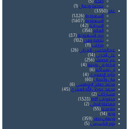
صحة
(5)
موضة وجمال
(1)
عام
(3٬550)
السعودية
(1٬826)
السعودية
(1٬607)
السياحة
(42)
العالم
(356)
ترند السعودية
(87)
ثقافة وفن
(102)
مزارات
(11)
عبدالمحسن البدراني
(26)
علي الحربي
(14)
غير مصنف
(256)
قراءة في وثيقة
(4)
لن ننساكم
(6)
ماجد الصقيري
(4)
مال وأعمال
(60)
محمد صالح البليهشي
(6)
محمد عوض الله العمري
(45)
مشاركات
(2)
مطويات pdf
(1٬528)
مفضلة الاولى
(2)
ملامحنا
(55)
وجه
(14)
وجهات نظر
(359)
يوم التأسيس
(5)