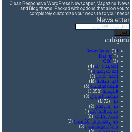
Clean Responsive WordPress Newspaper, Magazine, News
and Blog theme. Packed with options that allow you to
completely customize your website to your needs.
Newsletter
أدخل
بريدك
الإلكتروني
تصنيفات
(1)
! Без рубрики
Dating
(1)
G20
(3)
أحاديث و آراء
(4)
أحداث بصورة
(1)
أحمد الحربي
(3)
أخبار ساخنة
(16)
البيعة الخامسة
(6)
الرئيسية
(3٬058)
تنيضب الفايدي
(3)
تيزار
(1٬172)
تيزار في الحج
(2)
حديث الذكريات
(1)
حسان طاهر
(8)
حول العالم في 80 مقالاً
(2)
د.فؤاد المغامسي
(5)
سمية جلّون
(3)