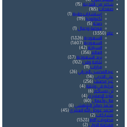
شاعر من المدينة
(15)
صفحات
(165)
إستشارات طبية
(1)
تكنولوجيا
(119)
صحة
(5)
موضة وجمال
(1)
عام
(3٬550)
السعودية
(1٬826)
السعودية
(1٬607)
السياحة
(42)
العالم
(356)
ترند السعودية
(87)
ثقافة وفن
(102)
مزارات
(11)
عبدالمحسن البدراني
(26)
علي الحربي
(14)
غير مصنف
(256)
قراءة في وثيقة
(4)
لن ننساكم
(6)
ماجد الصقيري
(4)
مال وأعمال
(60)
محمد صالح البليهشي
(6)
محمد عوض الله العمري
(45)
مشاركات
(2)
مطويات pdf
(1٬528)
مفضلة الاولى
(2)