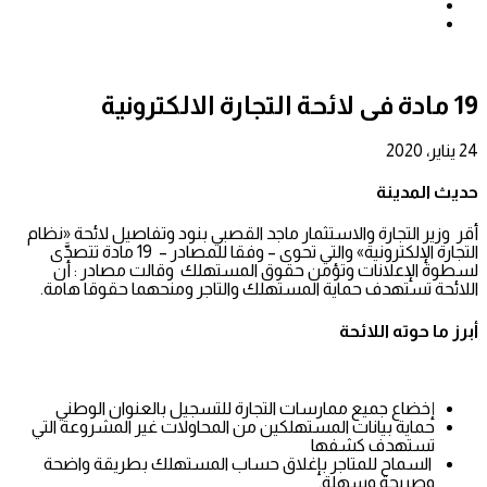
بحث
عن
إضافة
عمود
جانبي
19 مادة فى لائحة التجارة الالكترونية
24 يناير، 2020
حديث المدينة
أقر وزير التجارة والاستثمار ماجد القصبي بنود وتفاصيل لائحة «نظام
التجارة الإلكترونية» والتي تحوى – وفقا للمصادر – 19 مادة تتصدَّى
لسطوة الإعلانات وتؤمن حقوق المستهلك وقالت مصادر : أن
اللائحة تستهدف حماية المستهلك والتاجر ومنحهما حقوقا هامة.
أبرز ما حوته اللائحة
إخضاع جميع ممارسات التجارة للتسجيل بالعنوان الوطني
حماية بيانات المستهلكين من المحاولات غير المشروعة التي
تستهدف كشفها
السماح للمتاجر بإغلاق حساب المستهلك بطريقة واضحة
وصريحة وسهلة.