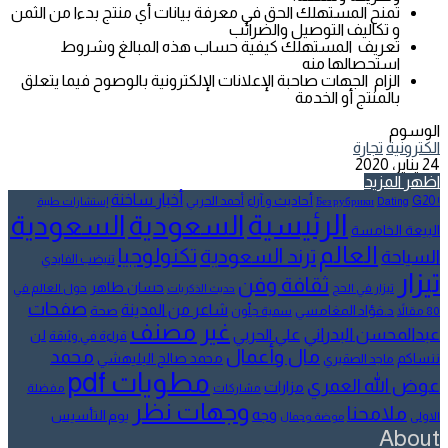
تمنح المستهلك الحق في معرفة بيانات أي منتج بدءا من الثمن
و تكاليف التوصيل والضرائب
تعريف المستهلك كيفية حساب هذه المبالغ وشروط
استحصالها منه
الزام الجهات صاحبة الإعلانات الإلكترونية بالوصوح فيما يتعلق
بالمنتج أو الخدمة
الوسوم
الكترونية
تجارة
24 يناير، 2020
اظهر المزيد
أخبار ساخنة
أحاديث و آراء
G20
أحمد الحربي
! Без рубрики
Dating
إستشارات طبية
الرئيسية
السعودية
السعودية
البيعة الخامسة
العالم
تكنولوجيا
ترند السعودية
السياحة
تنيضب الفايدي
تيزار
ثقافة وفن
حسان طاهر
تيزار في الحج
حول العالم في
حديث الذكريات
صفحات
شاعر من المدينة
د.فؤاد المغامسي
صحة
80 مقالاً
سمية جلّون
غير مصنف
عبدالمحسن البدراني
علي الحربي
لن
قراءة في وثيقة
مال وأعمال
محمد
ننساكم
محمد صالح البليهشي
ماجد الصقيري
مطويات pdf
عوض الله العمري
مزارات
مشاركات
مفضلة
وجهات نظر
ملامحنا
وجه
يوم التأسيس
الاولى
موضة وجمال
About