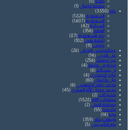
صحة
(5)
موضة وجمال
(1)
عام
(3٬550)
السعودية
(1٬826)
السعودية
(1٬607)
السياحة
(42)
العالم
(356)
ترند السعودية
(87)
ثقافة وفن
(102)
مزارات
(11)
عبدالمحسن البدراني
(26)
علي الحربي
(14)
غير مصنف
(256)
قراءة في وثيقة
(4)
لن ننساكم
(6)
ماجد الصقيري
(4)
مال وأعمال
(60)
محمد صالح البليهشي
(6)
محمد عوض الله العمري
(45)
مشاركات
(2)
مطويات pdf
(1٬528)
مفضلة الاولى
(2)
ملامحنا
(55)
وجه
(14)
وجهات نظر
(359)
يوم التأسيس
(5)