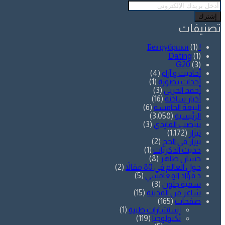
أدخل
بريدك
الإلكتروني
تصنيفات
(1)
! Без рубрики
Dating
(1)
G20
(3)
أحاديث و آراء
(4)
أحداث بصورة
(1)
أحمد الحربي
(3)
أخبار ساخنة
(16)
البيعة الخامسة
(6)
الرئيسية
(3٬058)
تنيضب الفايدي
(3)
تيزار
(1٬172)
تيزار في الحج
(2)
حديث الذكريات
(1)
حسان طاهر
(8)
حول العالم في 80 مقالاً
(2)
د.فؤاد المغامسي
(5)
سمية جلّون
(3)
شاعر من المدينة
(15)
صفحات
(165)
إستشارات طبية
(1)
تكنولوجيا
(119)