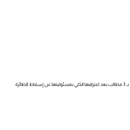
طالب الرئيس الأوكراني فولوديمير زيلينسكي- في تدوينة له على الفيس بوك – إيران بـ 5 مطالب فيما طالبها رئيس الوزراء الكندي جاستن ترودو بـ 3 مطالب بعد اعترافها الكلي بمسئوليتها عن إسقاط الطائرة