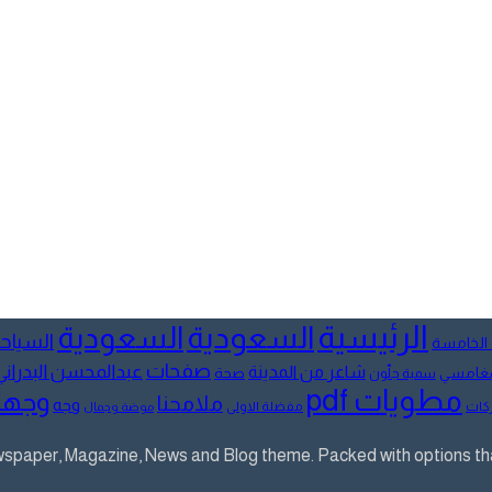
الرئيسية
السعودية
السعودية
السياح
 الخامسة
صفحات
عبدالمحسن البدراني
شاعر من المدينة
لمغامسي
صحة
سمية جلّون
مطويات pdf
وجها
ملامحنا
وجه
كات
مفضلة الاولى
موضة وجمال
aper, Magazine, News and Blog theme. Packed with options that 