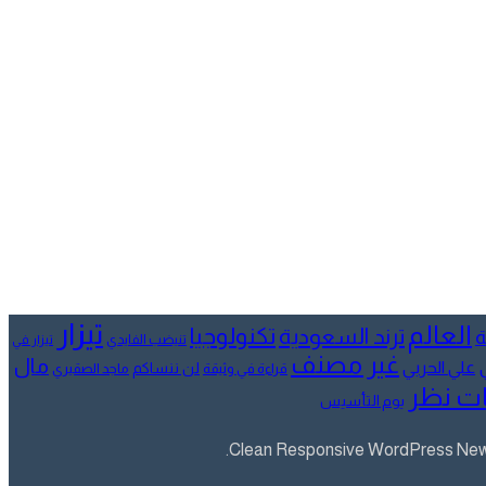
تيزار
العالم
تكنولوجيا
ترند السعودية
ة
تنيضب الفايدي
تيزار في
غير مصنف
مال
علي الحربي
لن ننساكم
قراءة في وثيقة
ماجد الصقيري
ت نظر
يوم التأسيس
Clean Responsive WordPress Newsp