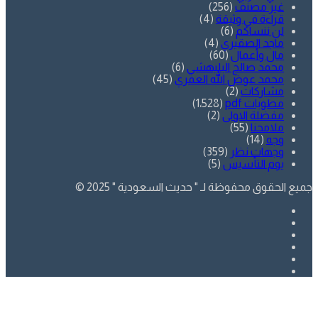
غير مصنف
(256)
قراءة في وثيقة
(4)
لن ننساكم
(6)
ماجد الصقيري
(4)
مال وأعمال
(60)
محمد صالح البليهشي
(6)
محمد عوض الله العمري
(45)
مشاركات
(2)
مطويات pdf
(1٬528)
مفضلة الاولى
(2)
ملامحنا
(55)
وجه
(14)
وجهات نظر
(359)
يوم التأسيس
(5)
جميع الحقوق محفوظة لـ " حديث السعودية " 2025 ©
فيسبوك
تويتر
يوتيوب
انستقرام
SnapChat
whatsapp
زر
تويتر
فيسبوك
الذهاب
إلى