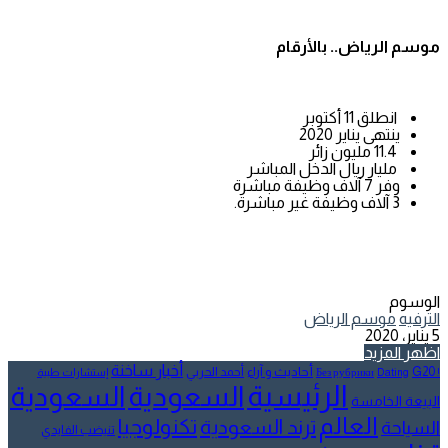
موسم الرياض.. بالأرقام
انطلق 11 أكتوبر
ينتهى يناير 2020
11.4 مليون زائر
مليار ريال الدخل المباشر
وفر 7 آلاف وظيفة مباشرة
3 آلاف وظيفة غير مباشرة.
الوسوم
الترفيه
موسم الرياض
5 يناير، 2020
اظهر المزيد
أخبار ساخنة
أحاديث و آراء
G20
أحمد الحربي
! Без рубрики
Dating
إستشارات طبية
الرئيسية
السعودية
السعودية
البيعة الخامسة
العالم
تكنولوجيا
ترند السعودية
السياحة
تنيضب الفايدي