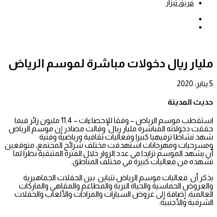
فريق تيزار
بحث
عن
إضافة
عمود
جانبي
مليار ريال دخولات مباشرة لموسم الرياض
5 يناير، 2020
حديث المدينة
استقطب موسم الرياض – وفقا للإحصاءات – 11.4 مليون زائر فيما
حققت دخولاته المباشرة مليار ريال. وقالت مصادر إن موسم الرياض
شهد نشاطا ترفيهيا كبيرا وفعاليات ثقافية ورياضية وفنية
ومسرحيات ومهرجانات استهدفت مختلف شرائح المجتمع، متوقعين
أن يشهد الموسم تزايدا في عدد الزوار خلال الفترة المتبقية نظرا لما
تشهده من فعاليات كبيرة في مختلف المناطق.
يذكر أن فعاليات موسم الرياض تتباين بين الحفلات الجماهيرية
والعروض الحماسية والحياة البرية والمطاعم والمقاهي والماركات
العالمية، إضافة إلى عروض السيارات والمزادات والألعاب والحفلات
الشرقية والأجنبية.