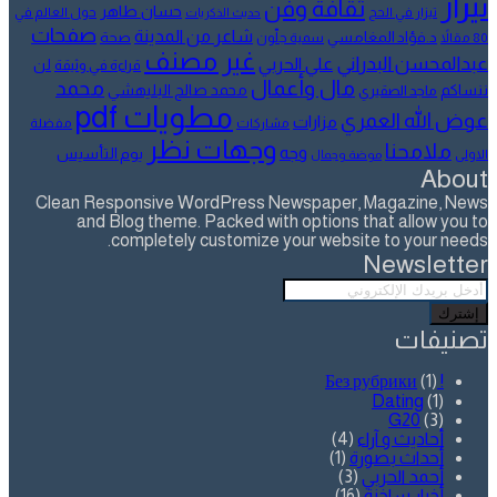
تيزار
ثقافة وفن
حسان طاهر
تيزار في الحج
حول العالم في
حديث الذكريات
صفحات
شاعر من المدينة
د.فؤاد المغامسي
صحة
80 مقالاً
سمية جلّون
غير مصنف
عبدالمحسن البدراني
علي الحربي
لن
قراءة في وثيقة
مال وأعمال
محمد
ننساكم
محمد صالح البليهشي
ماجد الصقيري
مطويات pdf
عوض الله العمري
مزارات
مشاركات
مفضلة
وجهات نظر
ملامحنا
وجه
يوم التأسيس
الاولى
موضة وجمال
About
Clean Responsive WordPress Newspaper, Magazine, News
and Blog theme. Packed with options that allow you to
completely customize your website to your needs.
Newsletter
أدخل
بريدك
الإلكتروني
تصنيفات
(1)
! Без рубрики
Dating
(1)
G20
(3)
أحاديث و آراء
(4)
أحداث بصورة
(1)
أحمد الحربي
(3)
أخبار ساخنة
(16)