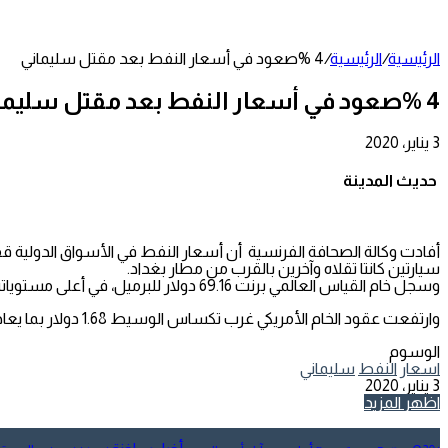
عمود
جانبي
الرئيسية
/
الرئيسية
/
4 %صعود في أسعار النفط بعد مقتل سليماني
4 %صعود في أسعار النفط بعد مقتل سليماني
3 يناير، 2020
تويتر
طباعة
تيلقرام
لينكدإن
واتساب
مشاركة
فيسبوك
عبر
حديث المدينة
البريد
سيارتين كانتا تقلاه وآخرين بالقرب من مطار بغداد.
وسجل خام القياس العالمي برنت 69.16 دولار للبرميل، في أعلى مستوياته منذ 17 سبتمبر، لكنه انحسر لاحقًا إلى 68.21 دولار، لتصبح مكاسبه 1.96 دولار بما يعادل 3%.
وارتفعت عقود الخام الأمريكي غرب تكساس الوسيط 1.68 دولار بما يعادل 2.8% لتسجل 62.86 دولار للبرميل، بعد أن قفزت في وقت سابق إلى 63.84 دولار للبرميل، أعلى مستوى منذ أول مايو.
الوسوم
اسعار
النفط
سليماني
3 يناير، 2020
تويتر
طباعة
تيلقرام
لينكدإن
واتساب
مشاركة
فيسبوك
اظهر المزيد
عبر
البريد