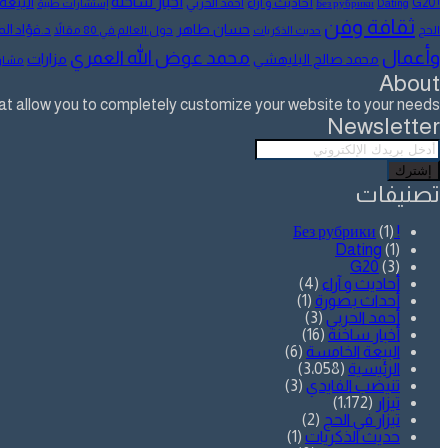
أخبار ساخنة
البيعة
أحاديث و آراء
G20
أحمد الحربي
! Без рубрики
Dating
إستشارات طبية
ثقافة وفن
حسان طاهر
د.فؤاد ا
الحج
حول العالم في 80 مقالاً
حديث الذكريات
وأعمال
محمد عوض الله العمري
مزارات
محمد صالح البليهشي
مشار
About
allow you to completely customize your website to your needs.
Newsletter
أدخل
بريدك
الإلكتروني
تصنيفات
(1)
! Без рубрики
Dating
(1)
G20
(3)
أحاديث و آراء
(4)
أحداث بصورة
(1)
أحمد الحربي
(3)
أخبار ساخنة
(16)
البيعة الخامسة
(6)
الرئيسية
(3٬058)
تنيضب الفايدي
(3)
تيزار
(1٬172)
تيزار في الحج
(2)
حديث الذكريات
(1)