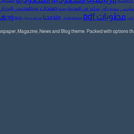
السياح
 الخامسة
صفحات
عبدالمحسن البدراني
شاعر من المدينة
لمغامسي
صحة
سمية جلّون
مطويات pdf
وجها
ملامحنا
وجه
كات
مفضلة الاولى
موضة وجمال
aper, Magazine, News and Blog theme. Packed with options that 