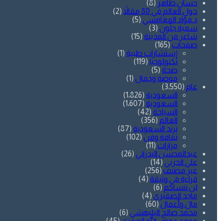
حسان طاهر
(8)
حول العالم في 80 مقالاً
(2)
د.فؤاد المغامسي
(5)
سمية جلّون
(3)
شاعر من المدينة
(15)
صفحات
(165)
إستشارات طبية
(1)
تكنولوجيا
(119)
صحة
(5)
موضة وجمال
(1)
عام
(3٬550)
السعودية
(1٬826)
السعودية
(1٬607)
السياحة
(42)
العالم
(356)
ترند السعودية
(87)
ثقافة وفن
(102)
مزارات
(11)
عبدالمحسن البدراني
(26)
علي الحربي
(14)
غير مصنف
(256)
قراءة في وثيقة
(4)
لن ننساكم
(6)
ماجد الصقيري
(4)
مال وأعمال
(60)
محمد صالح البليهشي
(6)
محمد عوض الله العمري
(45)