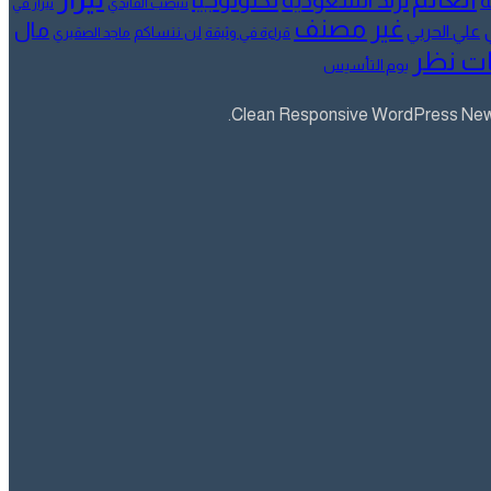
ترند السعودية
ة
تنيضب الفايدي
تيزار في
غير مصنف
مال
علي الحربي
لن ننساكم
قراءة في وثيقة
ماجد الصقيري
ت نظر
يوم التأسيس
Clean Responsive WordPress Newsp