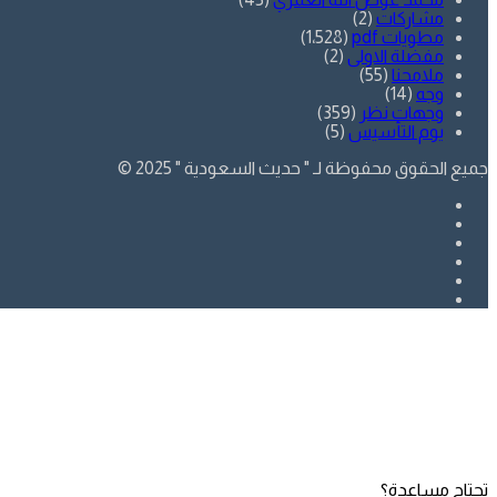
مشاركات
(2)
مطويات pdf
(1٬528)
مفضلة الاولى
(2)
ملامحنا
(55)
وجه
(14)
وجهات نظر
(359)
يوم التأسيس
(5)
جميع الحقوق محفوظة لـ " حديث السعودية " 2025 ©
فيسبوك
تويتر
يوتيوب
انستقرام
SnapChat
whatsapp
زر
تويتر
فيسبوك
الذهاب
إلى
الأعلى
تحتاج مساعدة؟