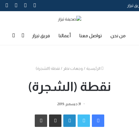
تويتر
فيسبوك
يوتيوب
انس
ق تيزار
إضافة
بحث
من نحن
تواصل معنا
أعمالنا
فريق تيزار
عمود
عن
الرئيسية
/
وجهات نظر
/
نقطة (الشجرة)
جانبي
نقطة (الشجرة)
31 ديسمبر، 2019
فيسبوك
تويتر
لينكدإن
مشاركة عبر البريد
طباعة