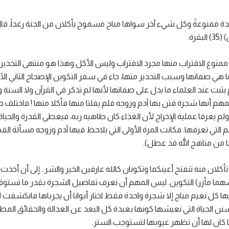
دة ممنوعةً وكل شيء آخر سواها مباح مسموح يأكلان من الجنة رغداً، قال 
رة.
ممنوع الاقتراب منها مجرد الاقتراب وليس الأكل وهذا هو منتهى التحذير م
 ولم يثبت عند العلماء ما يدل على صفاتها لأنها لم تذكر في القرآن ولا 
هم أنها شجرة فتن بها آدم وزوجه فلم يفلتا منها فأكلا منها ! فاختلف
ولم يعرفا عملية الإخراج لأن الغذاء كان طاهيه ربه، فيعطي القدرة والح
التي تعرفها. فكانت المرة الأولى التي يلاحظ فيها آدم وزوجه مسألة الفض
ا من مناهج الله قد عطل).
وم تأكلان منه تنفتح أعينكما وتكونان كالله عارفين الخير والشر.. إلى أن 
فسهما مأزر) التكوين. ليس المهم أن نعرف تفاصيل الشجرة بقدر ما تستوقف
 فيها كل نعيم مباح إلا شجرة واحدة فقط اختار أبوانا أن يجرباها فانكشفت 
الحياة التي نعيشها كونها بعيدة كل البعد عن العدالة والحقائق المطل
ما كان لها أن تظهر عيوبها لتستوجب الستر.