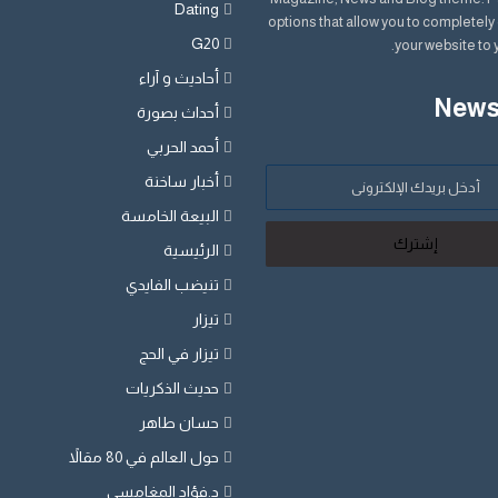
Dating
options that allow you to completel
G20
your website to 
أحاديث و آراء
News
أحداث بصورة
أحمد الحربي
أخبار ساخنة
البيعة الخامسة
الرئيسية
تنيضب الفايدي
تيزار
تيزار في الحج
حديث الذكريات
حسان طاهر
حول العالم في 80 مقالاً
د.فؤاد المغامسي