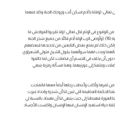
تعالى: (وقلنا يا آدم اسكن أنت وزوجك الجنة وكلا منهما
ن الوقوع في الإثم قال تعالى: (ولا تقربوا الفواحش ما
ظهر منها وما بطن) (151) الأنعام. فما هي هذه الشجرة وما هي صفاتها وسبب التحذير منها، جاء في سفر التكوين الإصحاح الثاني الآية (16): (وأوصى الرب الإله آدم قائلاً من جميع شجر الجنة
السنة ولكن ذلك لم يمنع بعض التابعين من تحديدها فبعضهم
 حالهما وبدت لهما سوآتهما، يقول الشيخ متولي الشعراوي
ياة دون أن يخلف في الجسم أي فضلات، لكن لما خالفوا
لات ويلتفتا إلى عورتيهما. وهنا مسألة رمزية ينبغي
أخذت من ثمرها وأكلت وأعطت رجلها أيضاً معها فانفتحت
نا الحكمة العظيمة التي تبين لنا أن شجرة واحدة غيرت
لنا العورة فهبطنا إلى حيث ينبغي لنا أن نهبط، بالنسبة لي
قة حياة استعبد الإنسان فيها الإنسان واكتست الأجساد