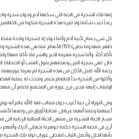
إنها تلك الشجرة في الجنة التي سكنها آدم وحواء شجرة واح
رغداً حيث شئتما ولا تقربا هذه الشجرة فتكونا من الظالمين) (35) البق
كل شيء متاح لأبينا آدم وأمنا حواء إلا (شجرة) واحدة فقط 
تأكلا أكلاً وأما شجرة معرفة الخير والشر فلا تأكلا منها)
قال: (هي شجرة التين وبعضهم يقول العنب أو الحنطة). الم
رحمه الله: (قبل الأكل من هذه الشجرة لم يعرفا عورتيهما، 
وأكلوا من الشجرة بدأ الطعام يختمر وتحدث له عملية الهضم 
الإلتفات إليها، فحين ترى عورة من المجتمع فاعلم أن منهج
وفي التوراة أن حية أغرت حواء فقالت لها: (الله عالم أنه ي
أعينهما وعلما أنهما عريانان. فخاطا أوراق تين وصنعا لأن
مسار الحياة البشرية من منتهى الحياة المثالية الربانية التي
أرى في قصة الشجرة حكمة جوهرية تجعلني أدرك وأفهم سنن 
بأبها الحلل وأجمل الثياب لتغطي عوراتٍ لولا تلك الشجرة 