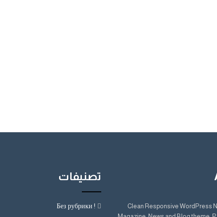
تصنيفات
! Без рубрики
Clean Responsive WordPress 
Magazine, News and Blog theme. P