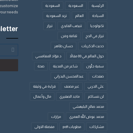
الرئيسية
السعودية
السعودية
y customize
your needs.
السياحة
العالم
ترند السعودية
تكنولوجيا
تنيضب الفايدي
تيزار
letter
تيزار في الحج
ثقافة وفن
حديث الذكريات
حسان طاهر
أدخل
بريدك
حول العالم في 80 مقالاً
د.فؤاد المغامسي
الإلكتروني
سمية جلّون
شاعر من المدينة
صحة
صفحات
عبدالمحسن البدراني
علي الحربي
غير مصنف
قراءة في وثيقة
لن ننساكم
ماجد الصقيري
مال وأعمال
محمد صالح البليهشي
محمد عوض الله العمري
مزارات
مشاركات
مطويات pdf
مفضلة الاولى