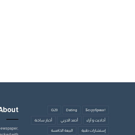
About
G20
Dating
! Без рубрики
أحاديث و آراء
أحمد الحربي
أخبار ساخنة
Newspaper,
إستشارات طبية
البيعة الخامسة
acked with