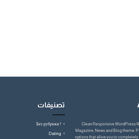
تصنيفات
! Без рубрики
Clean Responsive WordPress 
Magazine, News and Blog theme. P
Dating
options that allow you to completel