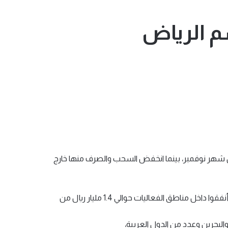
دير التنفيذي لشركة (مدى) : إن سحوبات البطاقات الائتمانية السعودية ارتفعت داخل المملكة بنسبة 30% خلال شهر نوفمبر، بينما انخفض السحب والصرف منها خارج
وقال اليوسف أن هذين الرقمين يعطيان تصورًا واضحًا لحركة أموال المواطنين داخل وخارج المملكة، موضحًا أن زوار موسم الرياض أنفقوا داخل مناطق الفعاليات حوالي 1.4 مليار ريال من
البحرين وعدد من الدول العربية،