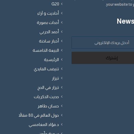
G20
your website to 
أحاديث و آراء
News
أحداث بصورة
أحمد الحربي
أخبار ساخنة
البيعة الخامسة
الرئيسية
تنيضب الفايدي
تيزار
تيزار في الحج
حديث الذكريات
حسان طاهر
حول العالم في 80 مقالاً
د.فؤاد المغامسي
سمية جلّون