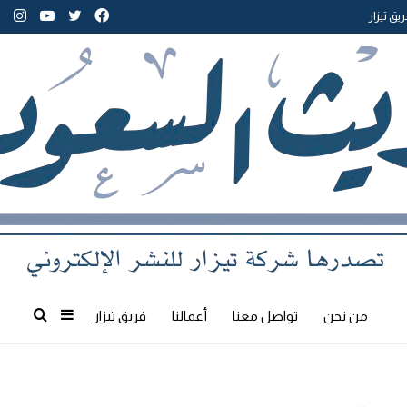
تويتر
فيسبوك
يوتيوب
انس
يق تيزار
إضافة
بحث
من نحن
تواصل معنا
أعمالنا
فريق تيزار
عمود
عن