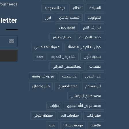
your needs.
السياحة
العالم
ترند السعودية
تكنولوجيا
تنيضب الفايدي
تيزار
letter
تيزار في الحج
ثقافة وفن
حديث الذكريات
حسان طاهر
أدخل
بريدك
حول العالم في 80 مقالاً
د.فؤاد المغامسي
الإلكتروني
سمية جلّون
شاعر من المدينة
صحة
صفحات
عبدالمحسن البدراني
علي الحربي
غير مصنف
قراءة في وثيقة
لن ننساكم
ماجد الصقيري
مال وأعمال
محمد صالح البليهشي
محمد عوض الله العمري
مزارات
مشاركات
مطويات pdf
مفضلة الاولى
ملامحنا
موضة وجمال
وجه