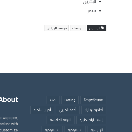
البحرين
مصر
الوسوم
اليوسف
موسم الرياض
About
G20
Dating
! Без рубрики
أحاديث و آراء
أحمد الحربي
أخبار ساخنة
Newspaper,
إستشارات طبية
البيعة الخامسة
acked with
الرئيسية
السعودية
السعودية
y customize