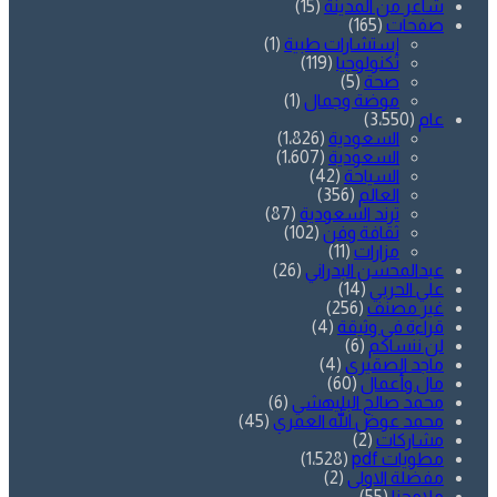
شاعر من المدينة
(15)
صفحات
(165)
إستشارات طبية
(1)
تكنولوجيا
(119)
صحة
(5)
موضة وجمال
(1)
عام
(3٬550)
السعودية
(1٬826)
السعودية
(1٬607)
السياحة
(42)
العالم
(356)
ترند السعودية
(87)
ثقافة وفن
(102)
مزارات
(11)
عبدالمحسن البدراني
(26)
علي الحربي
(14)
غير مصنف
(256)
قراءة في وثيقة
(4)
لن ننساكم
(6)
ماجد الصقيري
(4)
مال وأعمال
(60)
محمد صالح البليهشي
(6)
محمد عوض الله العمري
(45)
مشاركات
(2)
مطويات pdf
(1٬528)
مفضلة الاولى
(2)
ملامحنا
(55)