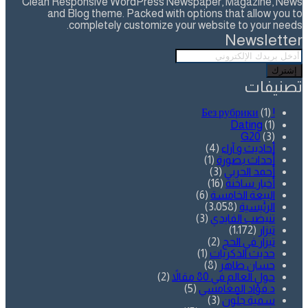
Clean Responsive WordPress Newspaper, Magazine, News
and Blog theme. Packed with options that allow you to
completely customize your website to your needs.
Newsletter
أدخل
بريدك
الإلكتروني
تصنيفات
(1)
! Без рубрики
Dating
(1)
G20
(3)
أحاديث و آراء
(4)
أحداث بصورة
(1)
أحمد الحربي
(3)
أخبار ساخنة
(16)
البيعة الخامسة
(6)
الرئيسية
(3٬058)
تنيضب الفايدي
(3)
تيزار
(1٬172)
تيزار في الحج
(2)
حديث الذكريات
(1)
حسان طاهر
(8)
حول العالم في 80 مقالاً
(2)
د.فؤاد المغامسي
(5)
سمية جلّون
(3)