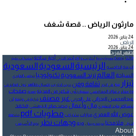
عن
إضافة
عمود
جانبي
مارثون الرياض .. قصة شغف
24 يناير، 2026
24 يناير، 2026
اظهر المزيد
أخبار ساخنة
أحاديث و آراء
G20
أحمد الحربي
! Без рубрики
Dating
إستشارات طبية
الرئيسية
السعودية
السعودية
البيعة الخامسة
العالم
تكنولوجيا
ترند السعودية
السياحة
تنيضب الفايدي
تيزار
ثقافة وفن
حسان طاهر
تيزار في الحج
حول العالم في
حديث الذكريات
صفحات
شاعر من المدينة
د.فؤاد المغامسي
صحة
80 مقالاً
سمية جلّون
غير مصنف
عبدالمحسن البدراني
علي الحربي
لن
قراءة في وثيقة
مال وأعمال
محمد
ننساكم
محمد صالح البليهشي
ماجد الصقيري
مطويات pdf
عوض الله العمري
مزارات
مشاركات
مفضلة
وجهات نظر
ملامحنا
وجه
يوم التأسيس
الاولى
موضة وجمال
About