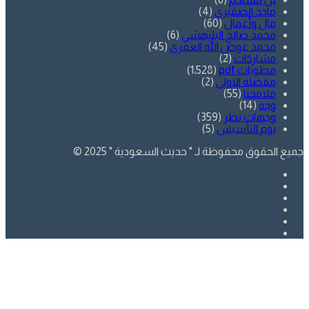
ماجد الصقيري
(4)
مال وأعمال
(60)
محمد صالح البليهشي
(6)
محمد عوض الله العمري
(45)
مشاركات
(2)
مطويات pdf
(1٬528)
مفضلة الاولى
(2)
ملامحنا
(55)
وجه
(14)
وجهات نظر
(359)
يوم التأسيس
(5)
جميع الحقوق محفوظة لـ " حديث السعودية " 2025 ©
فيسبوك
تويتر
يوتيوب
انستقرام
SnapChat
whatsapp
زر
تويتر
فيسبوك
الذهاب
إلى
الأعلى