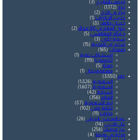
تنيضب الفايدي
(3)
تيزار
(1٬172)
تيزار في الحج
(2)
حديث الذكريات
(1)
حسان طاهر
(8)
حول العالم في 80 مقالاً
(2)
د.فؤاد المغامسي
(5)
سمية جلّون
(3)
شاعر من المدينة
(15)
صفحات
(165)
إستشارات طبية
(1)
تكنولوجيا
(119)
صحة
(5)
موضة وجمال
(1)
عام
(3٬550)
السعودية
(1٬826)
السعودية
(1٬607)
السياحة
(42)
العالم
(356)
ترند السعودية
(87)
ثقافة وفن
(102)
مزارات
(11)
عبدالمحسن البدراني
(26)
علي الحربي
(14)
غير مصنف
(256)
قراءة في وثيقة
(4)
لن ننساكم
(6)