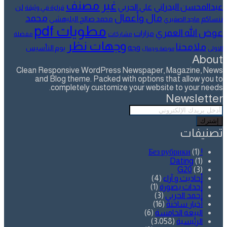
غير مصنف
عبدالمحسن البدراني
علي الحربي
لن
قراءة في وثيقة
مال وأعمال
محمد
ننساكم
محمد صالح البليهشي
ماجد الصقيري
مطويات pdf
عوض الله العمري
مزارات
مشاركات
مفضلة
وجهات نظر
ملامحنا
وجه
يوم التأسيس
الاولى
موضة وجمال
About
Clean Responsive WordPress Newspaper, Magazine, News
and Blog theme. Packed with options that allow you to
completely customize your website to your needs.
Newsletter
أدخل
بريدك
الإلكتروني
تصنيفات
(1)
! Без рубрики
Dating
(1)
G20
(3)
أحاديث و آراء
(4)
أحداث بصورة
(1)
أحمد الحربي
(3)
أخبار ساخنة
(16)
البيعة الخامسة
(6)
الرئيسية
(3٬058)