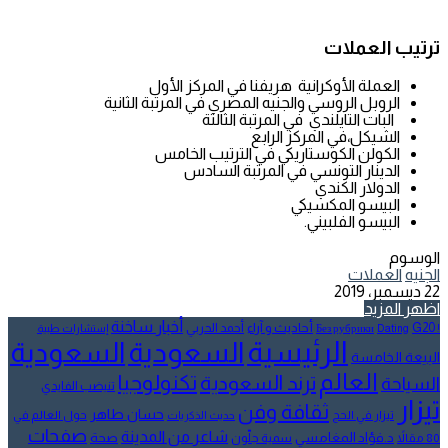
ترتيب العملات
العملة الأوكرانية هريفنا في المركز الأول
الروبل الروسي والجنيه المصري في المرتبة الثانية
البات التايلندي في المرتبة الثالثة
الشيكل،في المركز الرابع
الكولن الكوستاريكي في الترتيب الخامس
الدينار التونسي في المرتبة السادس
الدولار الكندي
البيسو المكسيكي
البيسو الفلبيني.
الوسوم
الجنيه
العملات
22 ديسمبر، 2019
اظهر المزيد
أخبار ساخنة
أحاديث و آراء
G20
أحمد الحربي
! Без рубрики
Dating
إستشارات طبية
الرئيسية
السعودية
السعودية
البيعة الخامسة
العالم
تكنولوجيا
ترند السعودية
السياحة
تنيضب الفايدي
تيزار
ثقافة وفن
حسان طاهر
تيزار في الحج
حول العالم في
حديث الذكريات
صفحات
شاعر من المدينة
د.فؤاد المغامسي
صحة
80 مقالاً
سمية جلّون