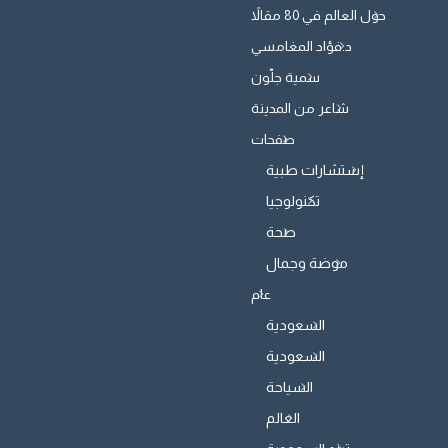
حول العالم في 80 مقالاً
د.فؤاد المغامسي
سمية جلّون
شاعر من المدينة
صفحات
إستشارات طبية
تكنولوجيا
صحة
موضة وجمال
عام
السعودية
السعودية
السياحة
العالم