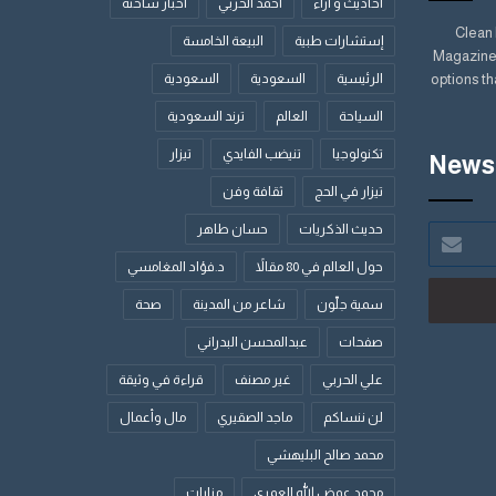
أحاديث و آراء
أحمد الحربي
أخبار ساخنة
Clean
إستشارات طبية
البيعة الخامسة
Magazine,
options th
الرئيسية
السعودية
السعودية
السياحة
العالم
ترند السعودية
تكنولوجيا
تنيضب الفايدي
تيزار
Newsl
تيزار في الحج
ثقافة وفن
حديث الذكريات
حسان طاهر
حول العالم في 80 مقالاً
د.فؤاد المغامسي
سمية جلّون
شاعر من المدينة
صحة
صفحات
عبدالمحسن البدراني
علي الحربي
غير مصنف
قراءة في وثيقة
لن ننساكم
ماجد الصقيري
مال وأعمال
محمد صالح البليهشي
محمد عوض الله العمري
مزارات