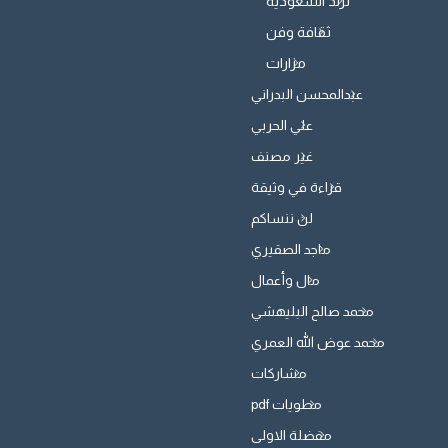
ترند السعودية
ثقافة وفن
مزارات
عبدالمحسن البدراني
علي الحربي
غير مصنف
قراءة في وثيقة
لن ننساكم
ماجد الصقيري
مال وأعمال
محمد صالح البليهشي
محمد عوض الله العمري
مشاركات
مطويات pdf
مفضلة الاولى