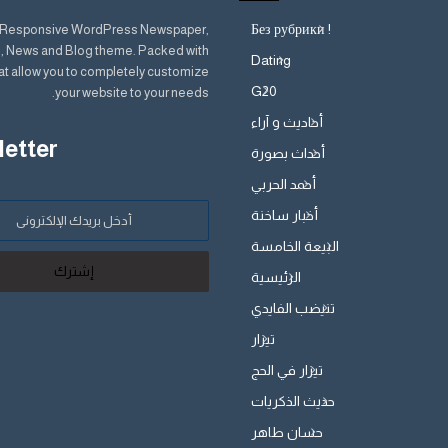
 Responsive WordPress Newspaper,
! Без рубрики
 News and Blog theme. Packed with
Dating
at allow you to completely customize
G20
your website to your needs.
أحاديث و آراء
etter
أحداث بصورة
أحمد الحربي
أدخل
أخبار ساخنة
بريدك
البيعة الخامسة
الإلكتروني
الرئيسية
تنيضب الفايدي
تيزار
تيزار في الحج
حديث الذكريات
حسان طاهر