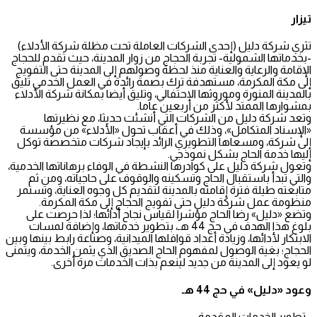
كة دليل (إحدى الشركات العاملة تحت مظلة شركة الأدلاء)
ا الشمولية- تجربة الحجاج من زوار المدينة، حيث تقدم للحجاج
والرعاية والعناية منذ لحظة وصولهم إلى المدينة حتى التفويج
 المكرمة، مستهدفة ترك بصمة رائدة في العمل الخدمي تليق
 المنورة وموروثها الاحتفالي، وتليق أيضا بمكانة شركة الأدلاء
 الممتد لأكثر من أربعين عاما.
كة دليل من الشركات التي أنشئت حديثا، مع نظيرتها
د المتكامل»، وذلك في أعقاب تحول «الأدلاء» من مؤسسة
ة، ومسعاها التطويري الرائد بإيجاد شركات متخصصة توكل
دمة الحاج بشكل نموذجي.
كة دليل على كوادرها النشطة في الوفاء برهاناتها الخدمية،
دأ باستقبال الحاج وتسكينه والوقوف على حاجياته، ومن ثم
طيلة فترة إقامته بالمدينة لتقديم كل وجوه العناية، وتستمر
عمل شركة دليل حتى تفويج الحجاج إلى مكة المكرمة.
يل» رضا الحاج مؤشرا لقياس نجاح أدائها؛ لذا حرصت على
بلوغ هذا الهدف في حج 44 هـ، بتطوير خدماتها، وإضافة لمسات
 لأدائها، وزيادة أعداد قوافلها الميدانية، وصناعة رابط بينها وبين
بغية الوصول لمفهوم الحاج الصديق الذي يثمن الخدمة، ويتمنى
إلى المدينة من جديد لينعم بذات الخدمات مرة أخرى.
يل» في حج 44 هـ
 الخدمات المقدمة