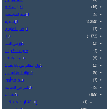
أخبار ساخنة
البيعة الخامسة
الرئيسية
تنيضب الفايدي
تيزار
تيزار في الحج
حديث الذكريات
حسان طاهر
حول العالم في 80 مقالاً
د.فؤاد المغامسي
سمية جلّون
شاعر من المدينة
صفحات
(1)
إستشارات طبية