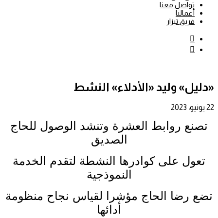
اصل معنا
مالنا
يق تيزار
بحث
عن
إضافة
عمود
جانبي
» وليد «الأدلاء» النشط
 روابط العشرة وتنشد الوصول للحاج
الصديق
ل على كوادرها النشطة لتقدم الخدمة
النموذجية
رضا الحاج مؤشرا لقياس نجاح منظومة
أدائها