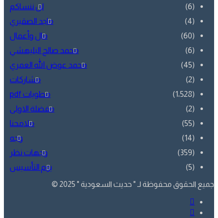
لن ننساكم
ماجد الصقيري
مال وأعمال
محمد صالح البليهشي
محمد عوض الله العمري
مشاركات
مطويات pdf
مفضلة الاولى
ملامحنا
وجه
وجهات نظر
يوم التأسيس
قوق محفوظة لـ " حديث السعودية " 2025 ©
فيسبوك
تويتر