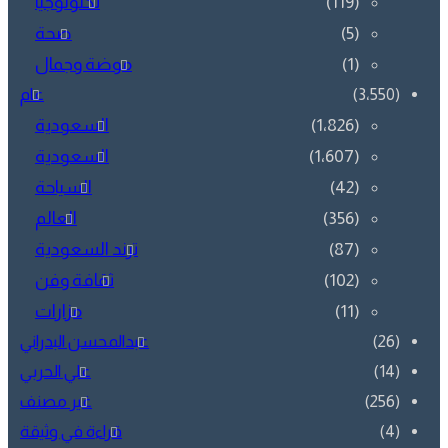
(119)
تكنولوجيا
(5)
صحة
(1)
موضة وجمال
عام
(1٬826)
السعودية
(1٬607)
السعودية
(42)
السياحة
(356)
العالم
(87)
ترند السعودية
(102)
ثقافة وفن
(11)
مزارات
عبدالمحسن البدراني
علي الحربي
غير مصنف
قراءة في وثيقة