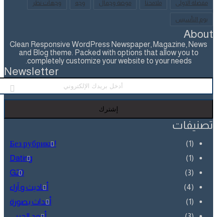
لاولى
ملامحنا
موضة وجمال
وجه
وجهات نظر
أسيس
A
Clean Responsive WordPress Newspaper, Magazine,
and Blog theme. Packed with options that allow you
completely customize your website to your needs
Newsletter
ي
فات
! Без рубрики
Dating
G20
أحاديث و آراء
أحداث بصورة
أحمد الحربي