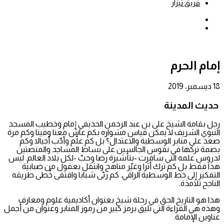
فريق تيزار
بحث
عن
إضافة
عمود
جانبي
إمام الحرم
18 ديسمبر، 2019
حديث المدينة
رجل بقامة الشيخ على بن عبد الرحمن الحذيفي إمام وخطيب المسجد
النبوي الشريف لا يمكن قياس مشواره بكم عاش معنا وفينا وكم مرة
صعد على منابر الوسطية والاعتدال؟ بل كم علّم وأدّب أجيالا وكم
بصمة تركها في نفوس الجالسين على بساط المساجد والمنصتين
لدروس علمه التي سافرت -بتأشيرة رضا وحبّ -لكل بلاد العالم. ليس
هذا فقط بل كم ترك أثرا وغيّر مناهج وانتقل بعقول من ضبابية
التفكير إلى خط الوسطية الراقي. كم ربّى شبابا واقتفى خُطى طريقه
الناجح تلامذة.
هذا هو التاريخ الحق في رحلة شيخ بعنوان أكاديمية علوم ومعارف
وهذه هي القراءة التي تليق برمز كبير من رموز المنابر وعنوان من أجمل
عناوين الإمامة.