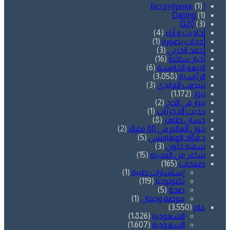
(1)
! Без рубрики
Dating
(1)
G20
(3)
أحاديث و آراء
(4)
أحداث بصورة
(1)
أحمد الحربي
(3)
أخبار ساخنة
(16)
البيعة الخامسة
(6)
الرئيسية
(3٬058)
تنيضب الفايدي
(3)
تيزار
(1٬172)
تيزار في الحج
(2)
حديث الذكريات
(1)
حسان طاهر
(8)
حول العالم في 80 مقالاً
(2)
د.فؤاد المغامسي
(5)
سمية جلّون
(3)
شاعر من المدينة
(15)
صفحات
(165)
إستشارات طبية
(1)
تكنولوجيا
(119)
صحة
(5)
موضة وجمال
(1)
عام
(3٬550)
السعودية
(1٬826)
السعودية
(1٬607)