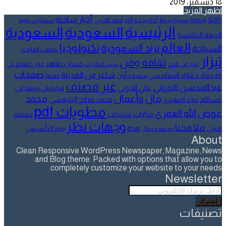
18 ديسمبر، 2019
اظهر المزيد
أخبار ساخنة
أحاديث و آراء
G20
أحمد الحربي
! Без рубрики
Dating
إستشارات طبية
الرئيسية
السعودية
السعودية
البيعة الخامسة
العالم
تكنولوجيا
ترند السعودية
السياحة
تنيضب الفايدي
تيزار
ثقافة وفن
حسان طاهر
تيزار في الحج
حول العالم في
حديث الذكريات
صفحات
شاعر من المدينة
د.فؤاد المغامسي
صحة
80 مقالاً
سمية جلّون
غير مصنف
عبدالمحسن البدراني
علي الحربي
لن
قراءة في وثيقة
مال وأعمال
محمد
ننساكم
محمد صالح البليهشي
ماجد الصقيري
مطويات pdf
عوض الله العمري
مزارات
مشاركات
مفضلة
وجهات نظر
ملامحنا
وجه
يوم التأسيس
الاولى
موضة وجمال
About
Clean Responsive WordPress Newspaper, Magazine, News
and Blog theme. Packed with options that allow you to
completely customize your website to your needs.
Newsletter
أدخل
بريدك
الإلكتروني
تصنيفات