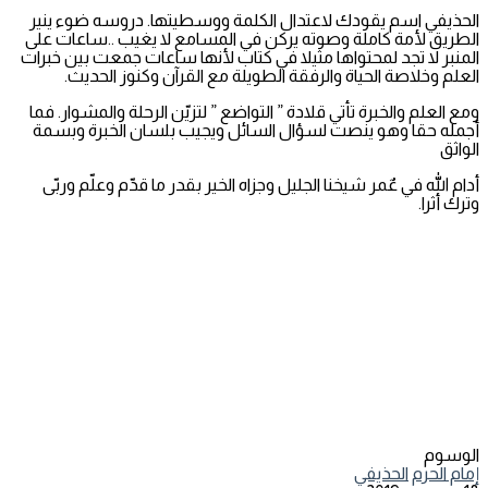
الحذيفي اسم يقودك لاعتدال الكلمة ووسطيتها. دروسه ضوء ينير
الطريق لأمة كاملة وصوته يركن في المسامع لا يغيب ..ساعات على
المنبر لا تجد لمحتواها مثيلا في كتاب لأنها ساعات جمعت بين خبرات
العلم وخلاصة الحياة والرفقة الطويلة مع القرآن وكنوز الحديث.
ومع العلم والخبرة تأتي قلادة ” التواضع ” لتزيّن الرحلة والمشوار. فما
أجمله حقا وهو ينصت لسؤال السائل ويجيب بلسان الخبرة وبسمة
الواثق
أدام الله في عٌمر شيخنا الجليل وجزاه الخير بقدر ما قدّم وعلّم وربّى
وترك أثرا.
الوسوم
إمام الحرم
الحذيفي