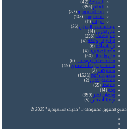
السياحة
(42)
العالم
(356)
ترند السعودية
(87)
ثقافة وفن
(102)
مزارات
(11)
عبدالمحسن البدراني
(26)
علي الحربي
(14)
غير مصنف
(256)
قراءة في وثيقة
(4)
لن ننساكم
(6)
ماجد الصقيري
(4)
مال وأعمال
(60)
محمد صالح البليهشي
(6)
محمد عوض الله العمري
(45)
مشاركات
(2)
مطويات pdf
(1٬528)
مفضلة الاولى
(2)
ملامحنا
(55)
وجه
(14)
وجهات نظر
(359)
يوم التأسيس
(5)
جميع الحقوق محفوظة لـ " حديث السعودية " 2025 ©
فيسبوك
تويتر
يوتيوب