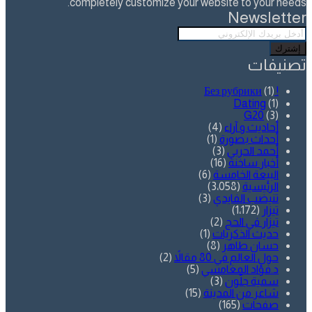
completely customize your website to your needs.
Newsletter
أدخل
بريدك
الإلكتروني
تصنيفات
(1)
! Без рубрики
Dating
(1)
G20
(3)
أحاديث و آراء
(4)
أحداث بصورة
(1)
أحمد الحربي
(3)
أخبار ساخنة
(16)
البيعة الخامسة
(6)
الرئيسية
(3٬058)
تنيضب الفايدي
(3)
تيزار
(1٬172)
تيزار في الحج
(2)
حديث الذكريات
(1)
حسان طاهر
(8)
حول العالم في 80 مقالاً
(2)
د.فؤاد المغامسي
(5)
سمية جلّون
(3)
شاعر من المدينة
(15)
صفحات
(165)