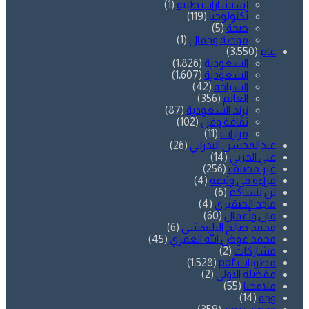
إستشارات طبية
(1)
تكنولوجيا
(119)
صحة
(5)
موضة وجمال
(1)
عام
(3٬550)
السعودية
(1٬826)
السعودية
(1٬607)
السياحة
(42)
العالم
(356)
ترند السعودية
(87)
ثقافة وفن
(102)
مزارات
(11)
عبدالمحسن البدراني
(26)
علي الحربي
(14)
غير مصنف
(256)
قراءة في وثيقة
(4)
لن ننساكم
(6)
ماجد الصقيري
(4)
مال وأعمال
(60)
محمد صالح البليهشي
(6)
محمد عوض الله العمري
(45)
مشاركات
(2)
مطويات pdf
(1٬528)
مفضلة الاولى
(2)
ملامحنا
(55)
وجه
(14)