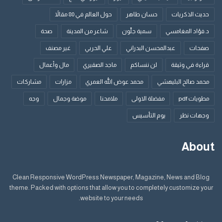
حديث الذكريات
حسان طاهر
حول العالم في 80 مقالاً
د.فؤاد المغامسي
سمية جلّون
شاعر من المدينة
صحة
صفحات
عبدالمحسن البدراني
علي الحربي
غير مصنف
قراءة في وثيقة
لن ننساكم
ماجد الصقيري
مال وأعمال
محمد صالح البليهشي
محمد عوض الله العمري
مزارات
مشاركات
مطويات pdf
مفضلة الاولى
ملامحنا
موضة وجمال
وجه
وجهات نظر
يوم التأسيس
About
Clean Responsive WordPress Newspaper, Magazine, News and Blog
theme. Packed with options that allow you to completely customize your
website to your needs.