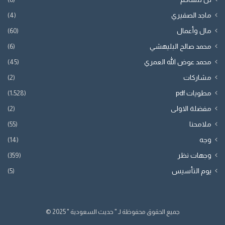
ماجد الصقيري
(4)
مال وأعمال
(60)
محمد صالح البليهشي
(6)
محمد عوض الله العمري
(45)
مشاركات
(2)
مطويات pdf
(1٬528)
مفضلة الاولى
(2)
ملامحنا
(55)
وجه
(14)
وجهات نظر
(359)
يوم التأسيس
(5)
جميع الحقوق محفوظة لـ " حديث السعودية " 2025 ©