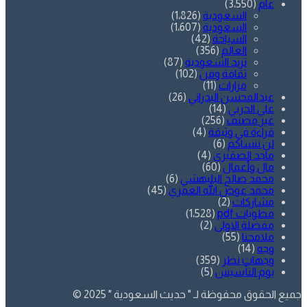
عام
(3٬550)
السعودية
(1٬826)
السعودية
(1٬607)
السياحة
(42)
العالم
(356)
ترند السعودية
(87)
ثقافة وفن
(102)
مزارات
(11)
عبدالمحسن البدراني
(26)
علي الحربي
(14)
غير مصنف
(256)
قراءة في وثيقة
(4)
لن ننساكم
(6)
ماجد الصقيري
(4)
مال وأعمال
(60)
محمد صالح البليهشي
(6)
محمد عوض الله العمري
(45)
مشاركات
(2)
مطويات pdf
(1٬528)
مفضلة الاولى
(2)
ملامحنا
(55)
وجه
(14)
وجهات نظر
(359)
يوم التأسيس
(5)
جميع الحقوق محفوظة لـ " حديث السعودية " 2025 ©