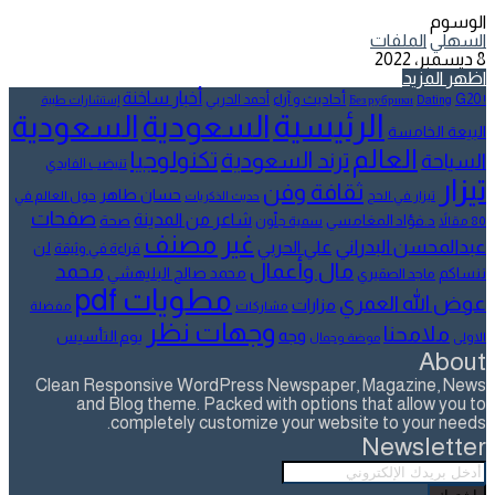
الوسوم
السهلي
الملفات
8 ديسمبر، 2022
اظهر المزيد
أخبار ساخنة
أحاديث و آراء
G20
أحمد الحربي
! Без рубрики
Dating
إستشارات طبية
الرئيسية
السعودية
السعودية
البيعة الخامسة
العالم
تكنولوجيا
ترند السعودية
السياحة
تنيضب الفايدي
تيزار
ثقافة وفن
حسان طاهر
تيزار في الحج
حول العالم في
حديث الذكريات
صفحات
شاعر من المدينة
د.فؤاد المغامسي
صحة
80 مقالاً
سمية جلّون
غير مصنف
عبدالمحسن البدراني
علي الحربي
لن
قراءة في وثيقة
مال وأعمال
محمد
ننساكم
محمد صالح البليهشي
ماجد الصقيري
مطويات pdf
عوض الله العمري
مزارات
مشاركات
مفضلة
وجهات نظر
ملامحنا
وجه
يوم التأسيس
الاولى
موضة وجمال
About
Clean Responsive WordPress Newspaper, Magazine, News
and Blog theme. Packed with options that allow you to
completely customize your website to your needs.
Newsletter
أدخل
بريدك