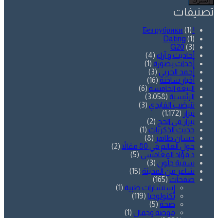
الإلكتروني
تصنيفات
(1)
! Без рубрики
Dating
(1)
G20
(3)
أحاديث و آراء
(4)
أحداث بصورة
(1)
أحمد الحربي
(3)
أخبار ساخنة
(16)
البيعة الخامسة
(6)
الرئيسية
(3٬058)
تنيضب الفايدي
(3)
تيزار
(1٬172)
تيزار في الحج
(2)
حديث الذكريات
(1)
حسان طاهر
(8)
حول العالم في 80 مقالاً
(2)
د.فؤاد المغامسي
(5)
سمية جلّون
(3)
شاعر من المدينة
(15)
صفحات
(165)
إستشارات طبية
(1)
تكنولوجيا
(119)
صحة
(5)
موضة وجمال
(1)