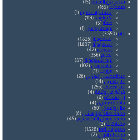
شاعر من المدينة
(15)
صفحات
(165)
إستشارات طبية
(1)
تكنولوجيا
(119)
صحة
(5)
موضة وجمال
(1)
عام
(3٬550)
السعودية
(1٬826)
السعودية
(1٬607)
السياحة
(42)
العالم
(356)
ترند السعودية
(87)
ثقافة وفن
(102)
مزارات
(11)
عبدالمحسن البدراني
(26)
علي الحربي
(14)
غير مصنف
(256)
قراءة في وثيقة
(4)
لن ننساكم
(6)
ماجد الصقيري
(4)
مال وأعمال
(60)
محمد صالح البليهشي
(6)
محمد عوض الله العمري
(45)
مشاركات
(2)
مطويات pdf
(1٬528)
مفضلة الاولى
(2)
ملامحنا
(55)