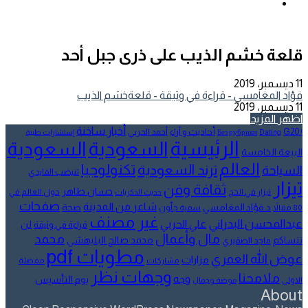
عن
إضافة
عمود
جانبي
قلعة خشم الذيب على ذرى جبل أحد
11 ديسمبر، 2019
فؤاد المغامسي - قراءة في وثيقة - قلعةخشم الذيب
11 ديسمبر، 2019
اظهر المزيد
أخبار ساخنة
أحاديث و آراء
G20
أحمد الحربي
! Без рубрики
Dating
إستشارات طبية
الرئيسية
السعودية
السعودية
البيعة الخامسة
العالم
تكنولوجيا
ترند السعودية
السياحة
تنيضب الفايدي
تيزار
ثقافة وفن
حسان طاهر
تيزار في الحج
حول العالم في
حديث الذكريات
صفحات
شاعر من المدينة
د.فؤاد المغامسي
صحة
80 مقالاً
سمية جلّون
غير مصنف
عبدالمحسن البدراني
علي الحربي
لن
قراءة في وثيقة
مال وأعمال
محمد
ننساكم
محمد صالح البليهشي
ماجد الصقيري
مطويات pdf
عوض الله العمري
مزارات
مشاركات
مفضلة
وجهات نظر
ملامحنا
وجه
يوم التأسيس
الاولى
موضة وجمال
About