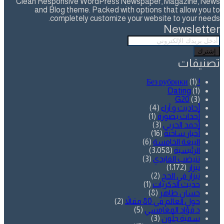
Clean Responsive WordPress Newspaper, Magazine, News
and Blog theme. Packed with options that allow you to
completely customize your website to your needs.
Newsletter
أدخل
بريدك
الإلكتروني
تصنيفات
(1)
! Без рубрики
Dating
(1)
G20
(3)
أحاديث و آراء
(4)
أحداث بصورة
(1)
أحمد الحربي
(3)
أخبار ساخنة
(16)
البيعة الخامسة
(6)
الرئيسية
(3٬058)
تنيضب الفايدي
(3)
تيزار
(1٬172)
تيزار في الحج
(2)
حديث الذكريات
(1)
حسان طاهر
(8)
حول العالم في 80 مقالاً
(2)
د.فؤاد المغامسي
(5)
سمية جلّون
(3)