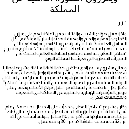
المملكة
تيزار
ماذا يفعل هؤلاء الشباب والفتيات ممن تم اختيارهم على ميزان
الكفاءة والمهارة والعلم والمهنية ليتحدثوا بلسان المملكة في كل
المحافل العالمية؟ ماذا عن قدراتهم وملكاتهم ومؤهلاتهم التي
صعدت بهم لمرتبة “سفراء بلا حقيبة دبلوماسية” كيف أثرى مشروع
“سلام” الوطني خبراتهم ودعاهم لمخاطبة العالم والحديث عن
المنجزات الحضارية التي تعيشها المملكة اليوم.
ويمثل مشروع سلام الذي يحتضن هذه النخبة المنتقاة مشروعا وطنيا
سعوديا بصبغة عالمية يسعى لنشر ثقافة التواصل الحضاري وتنمية
قدرات الشباب -معرفياً ومهارياً- وتمكينهم من المشاركة في المحافل
الدولية المختلفة لتعزيز الصورة الذهنية عن المملكة كما يرصد “سلام”
ويُحلل كل ما يكتب عن المملكة من خلال مراكز الأبحاث ويعمل على
قياس المؤشرات الإيجابية والسلبية عن المملكة لدى الشعوب
والمجتمعات الأخرى.
وكان مشروع “سلام” الوطني قد دأب على الاحتفال بخريجيه كل عام
-في احتفاليات ترعاها وزارة الخارجية- ليصل عدد خريجيه الإجمالي 240
خريجا وخريجة شاركوا في أكثر من 110 محافل دولية، أُقيمت في أكثر
من 32 دولة قدموا خلالها أكثر من 30 ورشة عمل.