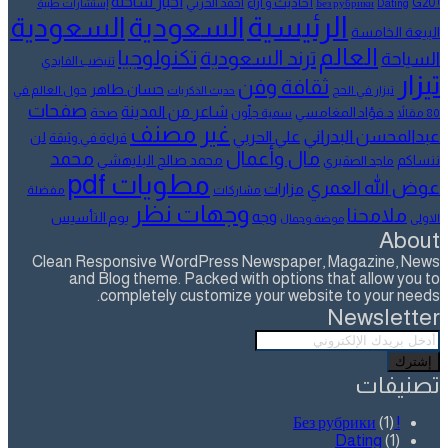
أخبار ساخنة
أحاديث و آراء
G20
أحمد الحربي
! Без рубрики
Dating
إستشارات طبية
الرئيسية
السعودية
السعودية
البيعة الخامسة
العالم
تكنولوجيا
ترند السعودية
السياحة
تنيضب الفايدي
تيزار
ثقافة وفن
حسان طاهر
تيزار في الحج
حول العالم في
حديث الذكريات
صفحات
شاعر من المدينة
د.فؤاد المغامسي
صحة
80 مقالاً
سمية جلّون
غير مصنف
عبدالمحسن البدراني
علي الحربي
لن
قراءة في وثيقة
مال وأعمال
محمد
ننساكم
محمد صالح البليهشي
ماجد الصقيري
مطويات pdf
عوض الله العمري
مزارات
مشاركات
مفضلة
وجهات نظر
ملامحنا
وجه
يوم التأسيس
الاولى
موضة وجمال
About
Clean Responsive WordPress Newspaper, Magazine, News
and Blog theme. Packed with options that allow you to
completely customize your website to your needs.
Newsletter
أدخل
بريدك
الإلكتروني
تصنيفات
(1)
! Без рубрики
Dating
(1)