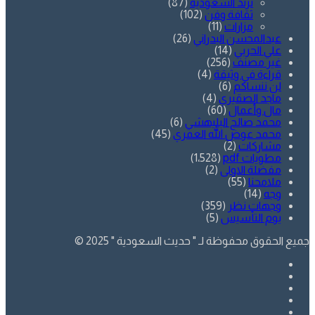
ترند السعودية
(87)
ثقافة وفن
(102)
مزارات
(11)
عبدالمحسن البدراني
(26)
علي الحربي
(14)
غير مصنف
(256)
قراءة في وثيقة
(4)
لن ننساكم
(6)
ماجد الصقيري
(4)
مال وأعمال
(60)
محمد صالح البليهشي
(6)
محمد عوض الله العمري
(45)
مشاركات
(2)
مطويات pdf
(1٬528)
مفضلة الاولى
(2)
ملامحنا
(55)
وجه
(14)
وجهات نظر
(359)
يوم التأسيس
(5)
جميع الحقوق محفوظة لـ " حديث السعودية " 2025 ©
فيسبوك
تويتر
يوتيوب
انستقرام
SnapChat