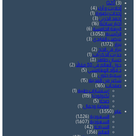
G20
(3)
أحاديث و آراء
(4)
أحداث بصورة
(1)
أحمد الحربي
(3)
أخبار ساخنة
(16)
البيعة الخامسة
(6)
الرئيسية
(3٬058)
تنيضب الفايدي
(3)
تيزار
(1٬172)
تيزار في الحج
(2)
حديث الذكريات
(1)
حسان طاهر
(8)
حول العالم في 80 مقالاً
(2)
د.فؤاد المغامسي
(5)
سمية جلّون
(3)
شاعر من المدينة
(15)
صفحات
(165)
إستشارات طبية
(1)
تكنولوجيا
(119)
صحة
(5)
موضة وجمال
(1)
عام
(3٬550)
السعودية
(1٬826)
السعودية
(1٬607)
السياحة
(42)
العالم
(356)