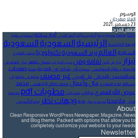
الوسوم
العلا
مهرجان
23 ديسمبر، 2021
اظهر المزيد
أخبار ساخنة
أحاديث و آراء
G20
أحمد الحربي
! Без рубрики
Dating
إستشارات طبية
الرئيسية
السعودية
السعودية
البيعة الخامسة
العالم
تكنولوجيا
ترند السعودية
السياحة
تنيضب الفايدي
تيزار
ثقافة وفن
حسان طاهر
تيزار في الحج
حول العالم في
حديث الذكريات
صفحات
شاعر من المدينة
د.فؤاد المغامسي
صحة
80 مقالاً
سمية جلّون
غير مصنف
عبدالمحسن البدراني
علي الحربي
لن
قراءة في وثيقة
مال وأعمال
محمد
ننساكم
محمد صالح البليهشي
ماجد الصقيري
مطويات pdf
عوض الله العمري
مزارات
مشاركات
مفضلة
وجهات نظر
ملامحنا
وجه
يوم التأسيس
الاولى
موضة وجمال
About
Clean Responsive WordPress Newspaper, Magazine, News
and Blog theme. Packed with options that allow you to
completely customize your website to your needs.
Newsletter