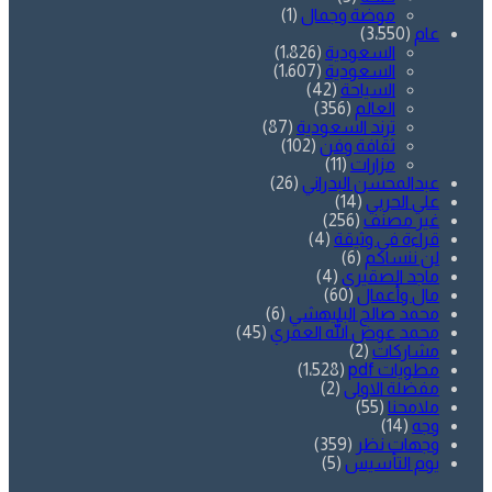
موضة وجمال
(1)
عام
(3٬550)
السعودية
(1٬826)
السعودية
(1٬607)
السياحة
(42)
العالم
(356)
ترند السعودية
(87)
ثقافة وفن
(102)
مزارات
(11)
عبدالمحسن البدراني
(26)
علي الحربي
(14)
غير مصنف
(256)
قراءة في وثيقة
(4)
لن ننساكم
(6)
ماجد الصقيري
(4)
مال وأعمال
(60)
محمد صالح البليهشي
(6)
محمد عوض الله العمري
(45)
مشاركات
(2)
مطويات pdf
(1٬528)
مفضلة الاولى
(2)
ملامحنا
(55)
وجه
(14)
وجهات نظر
(359)
يوم التأسيس
(5)