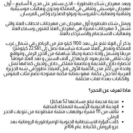
ويعد مهرجان شتاء طنطورة – الذي يستمر على مدى 6 أسابيع – أول
مهرجان موسيقي وثقافي في المملكة ويحوي فعاليات موسيقية
وثقافية وفعاليات للفروسية وبولو الصحراء وكأس الفرسان
.
ويمثل شتاء طنطورة أول مهرجان من مهرجانات لحظات العلا والتي
تشمل 3 مهرجانات مميزة هي مهرجان العلا للفنون وسماء العلا
وفعاليات الاستجمام والاسترخاء بالعلا
.
يذكر أن العلا تقع على بعد 1100 كيلو متر من الرياض في شمال غرب
المملكة وتُغطي العلا مساحة شاسعة تصل إلى 22.561 كيلومترًا
مربعًا وتشمل واحة خصبة وجبالًا شاهقة من الحجر الرملي ومواقع
تراث ثقافي قديم يعود تاريخها إلى آلاف السنين و
تُعد العلا موطناً
لحضارة دادان القديمة وعاصمة مملكتي دادان ولحيان كما انها تمثل
واحدة من أكثر مدن الألفية الأولى قبل الميلاد تطوراً في شبه الجزيرة
العربية أما جبل عكمة فهو بمثابة مكتبة مفتوحة تضم مئات النقوش
والكتابات بعدة لغات مختلفة.
ماذا تعرف عن الحجر؟
مدينة قديمة تبلغ مساحتها 52 هكتارًا
المدينة الجنوبية الرئيسية للمملكة النبطية
تتألف من 111 مقبرة بواجهات متقنة مقطوعة من نتوءات الحجر
الرملي
كانت البؤرة الاستيطانية الجنوبية للإمبراطورية الرومانية بعد
غزو الرومان للأنباط عام 106م