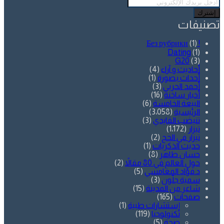
أدخل
بريدك
الإلكتروني
تصنيفات
(1)
! Без рубрики
Dating
(1)
G20
(3)
أحاديث و آراء
(4)
أحداث بصورة
(1)
أحمد الحربي
(3)
أخبار ساخنة
(16)
البيعة الخامسة
(6)
الرئيسية
(3٬058)
تنيضب الفايدي
(3)
تيزار
(1٬172)
تيزار في الحج
(2)
حديث الذكريات
(1)
حسان طاهر
(8)
حول العالم في 80 مقالاً
(2)
د.فؤاد المغامسي
(5)
سمية جلّون
(3)
شاعر من المدينة
(15)
صفحات
(165)
إستشارات طبية
(1)
تكنولوجيا
(119)
صحة
(5)