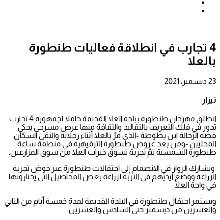
بحث
عن
إضافة
عمود
جانبي
4 تجارب في انطلاقة فعاليات طنطورة
بالعلا
23 ديسمبر، 2021
تيزار
انطلق مهرجان طنطورة ببلدة العلا القديمة حاملا لجمهوره 4 تجارب
تدور في فلك التعريف بالتقاليد والثقافة منها عرض مسرحي يحكي
قصة الرحالة ابن بطوطة -الذي مرّ بالعلا أثناء رحلاته والتقى السكان
المحليين -ومن بعد عروض طنطورة الترفيهية في منطقة ساعة
طنطورة الشمسية ثمّ تجربة تسوق خيرات العلا من سوق المزارعين
.
ويشارك الزوار في الانضمام إلى احتفالات طنطورة عبر خوض تجربة
الزراعة ووضع أيديهم في التربة لزراعة بعض المحاصيل التي يختارونها
في واحة العلا
.
ويستمر احتفال طنطورة في البلدة القديمة لمدة خمسة أيام من الثاني
والعشرين من ديسمبر حتى السادس والعشرين