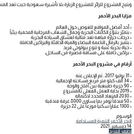
ويتيح المشروع للزائر للمشروع الزيارة بلا تأشيرة سعودية حيث تعد ال
مزايا البحر الأحمر
• أحد أفضل المواقع للغوص حول العالم
• يتميّز بتنوّع الكائنات البحرية وجمال الشعاب المرجانية المحمية بيئياً
• درجات حرارة مياهه تعد مثالية لعشاق السياحة البحرية
• يتميز بالرمال الناعمة البيضاء والمياه الدافئة والبراكين الخاملة
• حياة بحرية غنية و تنوع بيولوجي فريد
• براكين خاملة على مسافة قصيرة من الساحل،
أرقام في مشروع البحر الأحمر
• 31 يوليو 2017.. تم الإعلان عنه
• 34 ألف كيلو متر مربع مساحته الإجمالية
• 90 جزيرة طبيعية بين أملج والوجه
• 2019 بداية العمل الفعلي بالمشروع
• 2030 الميعاد المحدد لاكتماله
• 50 فندقاً توفر بما يساوى 8000 غرفة فندقية
• 1300 عقاراً سكنياً موزعاً على 22 جزيرة
الوسوم
البحر الأحمر
التنمية المستدامة
14 ديسمبر، 2021
تويتر
طباعة
تيلقرام
لينكدإن
واتساب
مشاركة
فيسبوك
اظهر المزيد