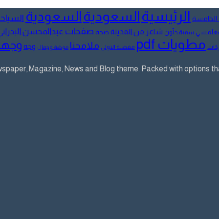
الرئيسية
السعودية
السعودية
السياح
 الخامسة
صفحات
عبدالمحسن البدراني
شاعر من المدينة
لمغامسي
صحة
سمية جلّون
مطويات pdf
وجها
ملامحنا
وجه
كات
مفضلة الاولى
موضة وجمال
aper, Magazine, News and Blog theme. Packed with options that 