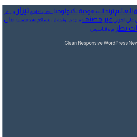
تيزار
العالم
تكنولوجيا
ترند السعودية
ة
تنيضب الفايدي
تيزار في
غير مصنف
مال
علي الحربي
لن ننساكم
قراءة في وثيقة
ماجد الصقيري
ت نظر
يوم التأسيس
Clean Responsive WordPress Newsp