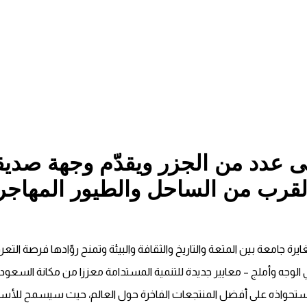
ى عدد من الجزر ويقدّم وجهة صديقة
القرب من الساحل والطيور المهاجر
ة جامعة بين المتعة والتاريخ والثقافة والبيئة وتمنح روّادها فرصة التعرف 
لوجه وأملج – معايير جديدة للتنمية المستدامة معززا من مكانة السعودي
وباستحواذه على أفضل المنتجعات الفاخرة حول العالم، حيث سيسمح للأسم