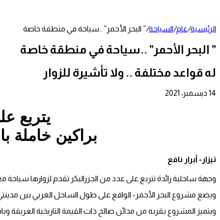
عمود
جانبي
الرئيسية
/
عام
/
السياحة
/
” البحر الأحمر” ..سياحة في منطقة خاصة
” البحر الأحمر” ..سياحة في منطقة خاصة
له قواعد مختلفة .. ولا تأشيرة للزوار
14 ديسمبر، 2021
تويتر
طباعة
تيلقرام
لينكدإن
واتساب
مشاركة
فيسبوك
عبر
يتربع عل
البريد
براكين خاملة ب
تيزار- أبرار نافع
وجهة ساحلية رائدة تتربع على عدد من الجزرالبكر تقدم لزوارها سياحة مغاير
ويضع مشروع البحر الأحمر- الواقع على طول الساحل الغربي بين مدينتي ا
ويتميز المشروع بقربه من مدائن صالح ذات القيمة التاريخية العريقة 