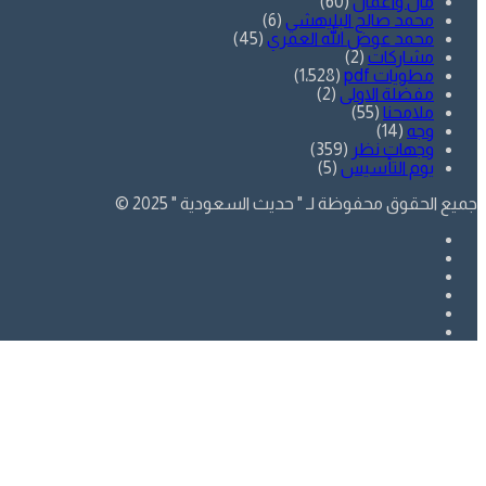
مال وأعمال
(60)
محمد صالح البليهشي
(6)
محمد عوض الله العمري
(45)
مشاركات
(2)
مطويات pdf
(1٬528)
مفضلة الاولى
(2)
ملامحنا
(55)
وجه
(14)
وجهات نظر
(359)
يوم التأسيس
(5)
جميع الحقوق محفوظة لـ " حديث السعودية " 2025 ©
فيسبوك
تويتر
يوتيوب
انستقرام
SnapChat
whatsapp
زر
تويتر
فيسبوك
الذهاب
إلى
الأعلى