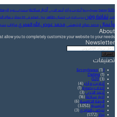
عبر
البريد
أخبار ساخنة
البيعة
أحاديث و آراء
G20
أحمد الحربي
! Без рубрики
Dating
إستشارات طبية
ثقافة وفن
حسان طاهر
د.فؤاد ا
الحج
حول العالم في 80 مقالاً
حديث الذكريات
وأعمال
محمد عوض الله العمري
مزارات
محمد صالح البليهشي
مشار
About
allow you to completely customize your website to your needs.
Newsletter
أدخل
بريدك
الإلكتروني
تصنيفات
(1)
! Без рубрики
Dating
(1)
G20
(3)
أحاديث و آراء
(4)
أحداث بصورة
(1)
أحمد الحربي
(3)
أخبار ساخنة
(16)
البيعة الخامسة
(6)
الرئيسية
(3٬058)
تنيضب الفايدي
(3)
تيزار
(1٬172)