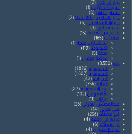
تيزار في الحج
(2)
حديث الذكريات
(1)
حسان طاهر
(8)
حول العالم في 80 مقالاً
(2)
د.فؤاد المغامسي
(5)
سمية جلّون
(3)
شاعر من المدينة
(15)
صفحات
(165)
إستشارات طبية
(1)
تكنولوجيا
(119)
صحة
(5)
موضة وجمال
(1)
عام
(3٬550)
السعودية
(1٬826)
السعودية
(1٬607)
السياحة
(42)
العالم
(356)
ترند السعودية
(87)
ثقافة وفن
(102)
مزارات
(11)
عبدالمحسن البدراني
(26)
علي الحربي
(14)
غير مصنف
(256)
قراءة في وثيقة
(4)
لن ننساكم
(6)
ماجد الصقيري
(4)