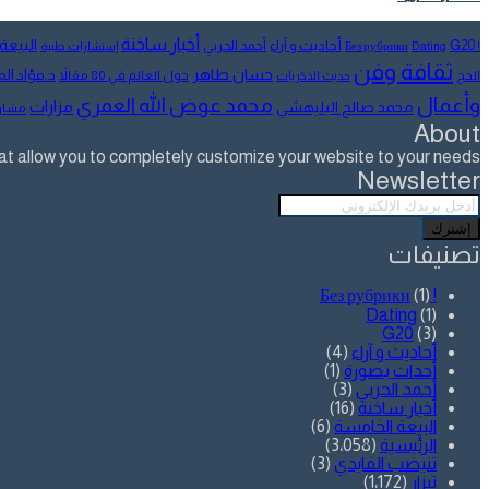
عبر
البريد
أخبار ساخنة
البيعة
أحاديث و آراء
G20
أحمد الحربي
! Без рубрики
Dating
إستشارات طبية
ثقافة وفن
حسان طاهر
د.فؤاد ا
الحج
حول العالم في 80 مقالاً
حديث الذكريات
وأعمال
محمد عوض الله العمري
مزارات
محمد صالح البليهشي
مشار
About
allow you to completely customize your website to your needs.
Newsletter
أدخل
بريدك
الإلكتروني
تصنيفات
(1)
! Без рубрики
Dating
(1)
G20
(3)
أحاديث و آراء
(4)
أحداث بصورة
(1)
أحمد الحربي
(3)
أخبار ساخنة
(16)
البيعة الخامسة
(6)
الرئيسية
(3٬058)
تنيضب الفايدي
(3)
تيزار
(1٬172)