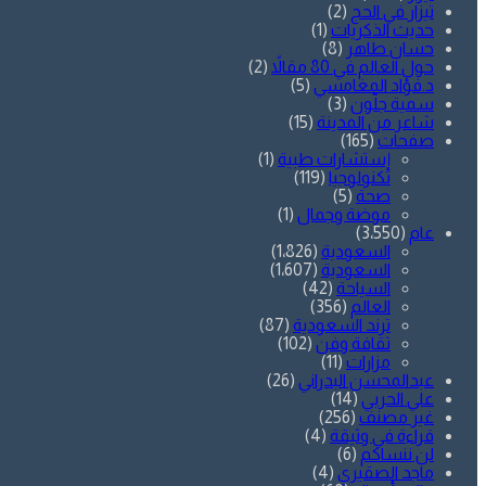
تيزار في الحج
(2)
حديث الذكريات
(1)
حسان طاهر
(8)
حول العالم في 80 مقالاً
(2)
د.فؤاد المغامسي
(5)
سمية جلّون
(3)
شاعر من المدينة
(15)
صفحات
(165)
إستشارات طبية
(1)
تكنولوجيا
(119)
صحة
(5)
موضة وجمال
(1)
عام
(3٬550)
السعودية
(1٬826)
السعودية
(1٬607)
السياحة
(42)
العالم
(356)
ترند السعودية
(87)
ثقافة وفن
(102)
مزارات
(11)
عبدالمحسن البدراني
(26)
علي الحربي
(14)
غير مصنف
(256)
قراءة في وثيقة
(4)
لن ننساكم
(6)
ماجد الصقيري
(4)