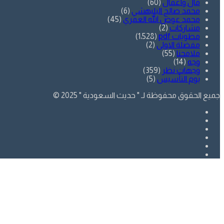
مال وأعمال
(60)
محمد صالح البليهشي
(6)
محمد عوض الله العمري
(45)
مشاركات
(2)
مطويات pdf
(1٬528)
مفضلة الاولى
(2)
ملامحنا
(55)
وجه
(14)
وجهات نظر
(359)
يوم التأسيس
(5)
جميع الحقوق محفوظة لـ " حديث السعودية " 2025 ©
فيسبوك
تويتر
يوتيوب
انستقرام
SnapChat
whatsapp
زر
تويتر
فيسبوك
الذهاب
إلى
الأعلى