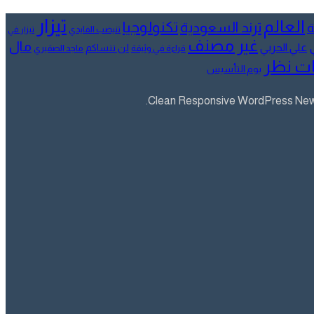
تيزار
العالم
تكنولوجيا
ترند السعودية
ة
تنيضب الفايدي
تيزار في
غير مصنف
مال
علي الحربي
لن ننساكم
قراءة في وثيقة
ماجد الصقيري
ت نظر
يوم التأسيس
Clean Responsive WordPress Newsp