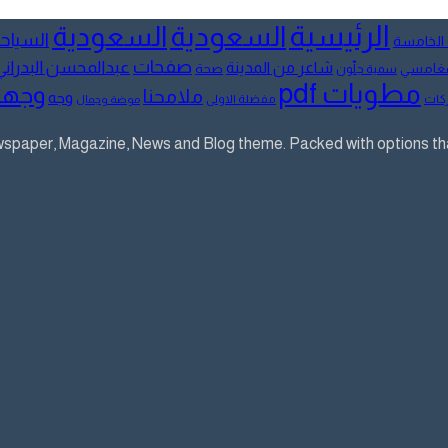
الرئيسية
السعودية
السعودية
السياح
 الخامسة
صفحات
عبدالمحسن البدراني
شاعر من المدينة
لمغامسي
صحة
سمية جلّون
مطويات pdf
وجها
ملامحنا
وجه
كات
مفضلة الاولى
موضة وجمال
aper, Magazine, News and Blog theme. Packed with options that 