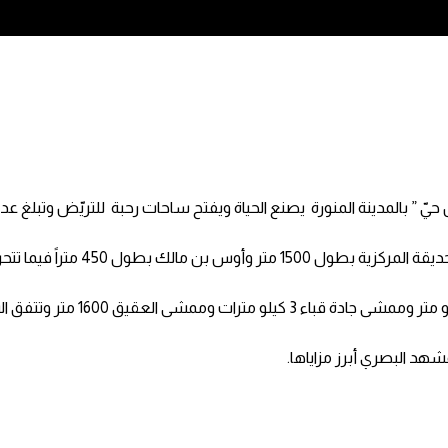
وتتفاوت “مماشي” في نسب إنجازها
وتتنافس “المماشي” في أطوالها
شهد البصري أبرز مزاياها.