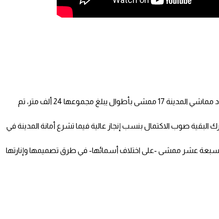
تجلت مظاهر الانتصار للبيئة والمشهد الحضري في إيجاد “ممشى في كل حيّ ” بالمدينة المنورة يصنع الحياة ويفتح ساحات رحبة للتريّض وتبلغ عدد مماشي المدينة 17 ممشى بأطوال يبلغ مجموعها 24 ألف متر، تم
 ففي الوقت الذي اكتمل ممشى الحديقة المركزية بطول 1500 متر وأوس بن مالك بطول 450 متراً فيما تتحرك البقية صوب الاكتمال بنسب إنجاز عالية فيما تشرع أمانة المدينة في
 حيث يبلغ طول ممشى القصواء 1 كيلو متر وممشى جادة قباء 3 كيلو مترات وممشى العقيق 1600 متر وتتفق السبعة عشر ممشى -على اختلاف أسمائها- في طرق تصميمها وإنارتها