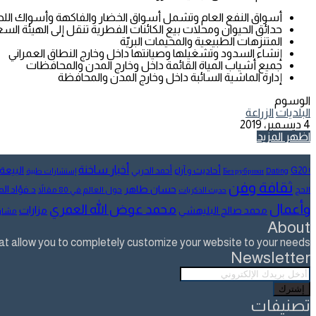
أسواق النفع العام وتشمل أسواق الخضار والفاكهة وأسواك اللح
حدائق الحيوان ومحلات بيع الكائنات الفطرية تنقل إلى الهيئة السعو
المتنزهات الطبيعية والمخيمات البريّة
إنشاء السدود وتشغيلها وصيانتها داخل وخارج النطاق العمراني
جميع أشياب المياة القائمة داخل وخارج المدن والمحافظات
إدارة الماشية السائبة داخل وخارج المدن والمحافظة
الوسوم
البلديات
الزراعة
4 ديسمبر، 2019
تويتر
طباعة
تيلقرام
لينكدإن
واتساب
مشاركة
فيسبوك
اظهر المزيد
عبر
البريد
أخبار ساخنة
البيعة
أحاديث و آراء
G20
أحمد الحربي
! Без рубрики
Dating
إستشارات طبية
ثقافة وفن
حسان طاهر
د.فؤاد ا
الحج
حول العالم في 80 مقالاً
حديث الذكريات
وأعمال
محمد عوض الله العمري
مزارات
محمد صالح البليهشي
مشار
About
allow you to completely customize your website to your needs.
Newsletter
أدخل
بريدك
الإلكتروني
تصنيفات