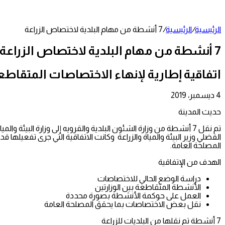
عمود
جانبي
الرئيسية
/
الرئيسية
/
7 أنشطة من مهام البلدية لاختصاص الزراعة
7 أنشطة من مهام البلدية لاختصاص الزراعة
اتفاقية إطارية لإنهاء الاختصاصات المتقاطعة
4 ديسمبر، 2019
تويتر
طباعة
تيلقرام
لينكدإن
واتساب
مشاركة
فيسبوك
عبر
حديث المدينة
البريد
تم نقل 7 أنشطة من وزارة الشئون البلدية والقرويه إلى وزارة البي
الفضلي وزير البيئة والمياة والزراعة وكانت الاتفاقية التي جرى تفعيل
المصلحة العامة.
الهدف من الإتفاقية
دراسة الوضع الحالي للاختصاصات
الأنشطة المتقاطعة بين الوزارتين
العمل على حوكمة الأنشطة بصورة محددة
نقل بعض الاختصاصات بما يحقق المصلحة العامة
7 أنشطة تم نقلها من البلديات للزراعة