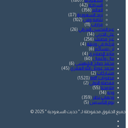
السعودية
(1٬607)
السياحة
(42)
العالم
(356)
ترند السعودية
(87)
ثقافة وفن
(102)
مزارات
(11)
عبدالمحسن البدراني
(26)
علي الحربي
(14)
غير مصنف
(256)
قراءة في وثيقة
(4)
لن ننساكم
(6)
ماجد الصقيري
(4)
مال وأعمال
(60)
محمد صالح البليهشي
(6)
محمد عوض الله العمري
(45)
مشاركات
(2)
مطويات pdf
(1٬528)
مفضلة الاولى
(2)
ملامحنا
(55)
وجه
(14)
وجهات نظر
(359)
يوم التأسيس
(5)
جميع الحقوق محفوظة لـ " حديث السعودية " 2025 ©
فيسبوك
تويتر