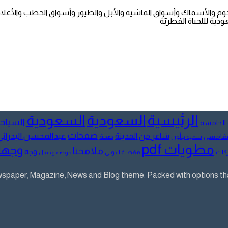
وم والأسماك وأسواق الماشية والأبل والطيور وأسواق الحطب والأعلا
دية لللحياة الفطريّة
الرئيسية
السعودية
السعودية
السياح
 الخامسة
صفحات
عبدالمحسن البدراني
شاعر من المدينة
لمغامسي
صحة
سمية جلّون
مطويات pdf
وجها
ملامحنا
وجه
كات
مفضلة الاولى
موضة وجمال
aper, Magazine, News and Blog theme. Packed with options that 