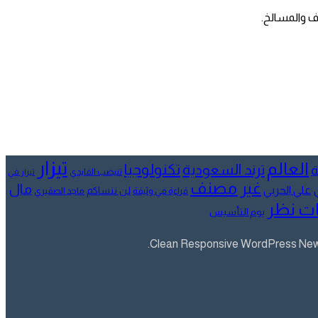
ف والمسالخ.
تيزار
العالم
تكنولوجيا
ترند السعودية
ة
تنيضب الفايدي
تيزار في
غير مصنف
مال
علي الحربي
لن ننساكم
قراءة في وثيقة
ماجد الصقيري
ت نظر
يوم التأسيس
Clean Responsive WordPress Newsp