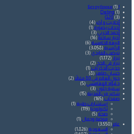
(1)
! Без рубрики
Dating
(1)
G20
(3)
أحاديث و آراء
(4)
أحداث بصورة
(1)
أحمد الحربي
(3)
أخبار ساخنة
(16)
البيعة الخامسة
(6)
الرئيسية
(3٬058)
تنيضب الفايدي
(3)
تيزار
(1٬172)
تيزار في الحج
(2)
حديث الذكريات
(1)
حسان طاهر
(8)
حول العالم في 80 مقالاً
(2)
د.فؤاد المغامسي
(5)
سمية جلّون
(3)
شاعر من المدينة
(15)
صفحات
(165)
إستشارات طبية
(1)
تكنولوجيا
(119)
صحة
(5)
موضة وجمال
(1)
عام
(3٬550)
السعودية
(1٬826)