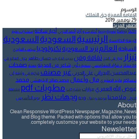
الوسوم
الإقامة المميزة
حق التملك
29 نوفمبر، 2019
اظهر المزيد
أخبار ساخنة
أحاديث و آراء
G20
أحمد الحربي
! Без рубрики
Dating
إستشارات طبية
الرئيسية
السعودية
السعودية
البيعة الخامسة
العالم
تكنولوجيا
ترند السعودية
السياحة
تنيضب الفايدي
تيزار
ثقافة وفن
حسان طاهر
تيزار في الحج
حول العالم في
حديث الذكريات
صفحات
شاعر من المدينة
د.فؤاد المغامسي
صحة
80 مقالاً
سمية جلّون
غير مصنف
عبدالمحسن البدراني
علي الحربي
لن
قراءة في وثيقة
مال وأعمال
محمد
ننساكم
محمد صالح البليهشي
ماجد الصقيري
مطويات pdf
عوض الله العمري
مزارات
مشاركات
مفضلة
وجهات نظر
ملامحنا
وجه
يوم التأسيس
الاولى
موضة وجمال
About
Clean Responsive WordPress Newspaper, Magazine, News
and Blog theme. Packed with options that allow you to
completely customize your website to your needs.
Newsletter
أدخل