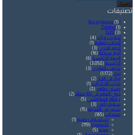
بريدك
الإلكتروني
تصنيفات
(1)
! Без рубрики
Dating
(1)
G20
(3)
أحاديث و آراء
(4)
أحداث بصورة
(1)
أحمد الحربي
(3)
أخبار ساخنة
(16)
البيعة الخامسة
(6)
الرئيسية
(3٬058)
تنيضب الفايدي
(3)
تيزار
(1٬172)
تيزار في الحج
(2)
حديث الذكريات
(1)
حسان طاهر
(8)
حول العالم في 80 مقالاً
(2)
د.فؤاد المغامسي
(5)
سمية جلّون
(3)
شاعر من المدينة
(15)
صفحات
(165)
إستشارات طبية
(1)
تكنولوجيا
(119)
صحة
(5)
موضة وجمال
(1)