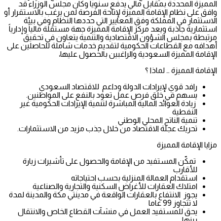
المميزة المحددة بمقابل مالي يدفع سنوياً وكان مجلس الوزراء قد
وافق على نظام الإقامة المميزة لإتاحة الفرصة لمن يرغب بالاستقرار أو
الاستثمار في المملكة وفق المعايير التي حددها النظام وفي بيئة
استثمارية جاذبة ويعد مركز الإقامة المميزة جهة مستقلة مالياً وإدارياً
مرتبطة بمجلس الشؤون الاقتصادية والتنمية يتعاون في تحقيق
أهدافه مع القطاعات الحكومية لتقديم خدمات شاملة للحاصلين على
الإقامة المميزة السعودية والراغبين بالحصول عليها،
الإقامة المميزة … لماذا ؟
رافد قوي لإيرادات الدولة وداعم للاقتصاد السعودي
يسهم في خلق فرص عمل تعود بالنفع على المواطنين.
زيادة العوائد المالية المباشرة لتنمية الإيرادات الحكومية غير
النفطية
تنمية الناتج المحلي الوطني
تحريك عجلة الاقتصاد من خلال جذب مزيد من الاستثمارات.
مزايا الإقامة المميزة
تمكّن المستفيد من الإقامة والحصول على تأشيرات زيارة
للأقارب
استقدام العمالة المنزلية بحسب احتياجاته
امتلاك العقارات للأغراض السكنية والتجارية والصناعية
يجوز الانتفاع بالعقارات الواقعة في مدينتي مكة والمدينة لمدة
لا تتجاوز 99 عاما
يحق للمستفيد العمل في منشآت القطاع الخاص والانتقال
بينها