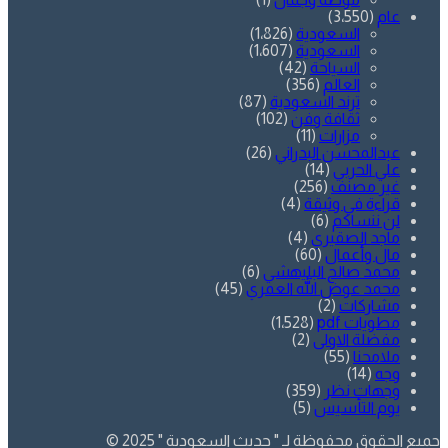
عام
(3٬550)
السعودية
(1٬826)
السعودية
(1٬607)
السياحة
(42)
العالم
(356)
ترند السعودية
(87)
ثقافة وفن
(102)
مزارات
(11)
عبدالمحسن البدراني
(26)
علي الحربي
(14)
غير مصنف
(256)
قراءة في وثيقة
(4)
لن ننساكم
(6)
ماجد الصقيري
(4)
مال وأعمال
(60)
محمد صالح البليهشي
(6)
محمد عوض الله العمري
(45)
مشاركات
(2)
مطويات pdf
(1٬528)
مفضلة الاولى
(2)
ملامحنا
(55)
وجه
(14)
وجهات نظر
(359)
يوم التأسيس
(5)
جميع الحقوق محفوظة لـ " حديث السعودية " 2025 ©