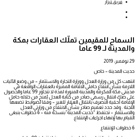
فريق تيزار
بحث
عن
إضافة
عمود
جانبي
السماح للمقيمين تملّك العقارات بمكة
والمدينة لـ 99 عاما
29 نوفمبر، 2019
حديث المدينة – خاص
انتهت كل من وزارة العدل ووزارة التجارة والاستثمار – من وضع الآليات
اللازمة بشأن انتفاع حاملي الاقامة المميزة بالعقارات الواقعة في
مدينتي مكة المكرمة والمدينة المنورة لمدة لا تتجاوز 99 عاما والحصول
على صك انتقال رسمي صادر من كتابة العدل يُمنح من خلاله حامل
الإقامة أحقية التصرف بانتقال العقار للغير – وفقا لضوابط تضعها
اللجنة . وقد حدد تعميم صادر بشأن الانتفاع من وزارتي العدل
والاستثمار – تحتفظ “حديث المدينة”بنسخة منه – 6 خطوات ينبغى
القيام بها لإنهاء اجراءات الإنتقاع.
6 خطوات للإنتفاع