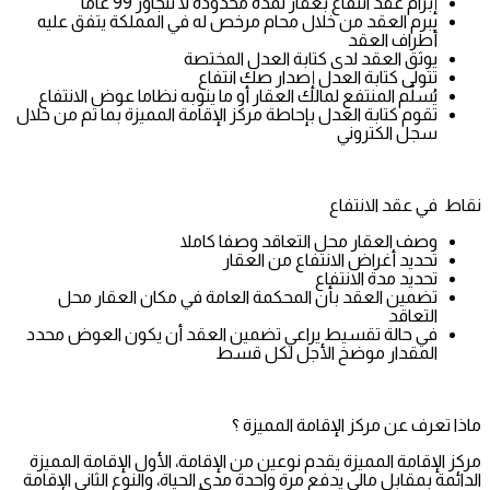
إبرام عقد انتفاع بعقار لمدة محدودة لا تتجاوز 99 عاما
يبرم العقد من خلال محام مرخص له في المملكة يتفق عليه
أطراف العقد
يوثق العقد لدى كتابة العدل المختصة
تتولى كتابة العدل إصدار صك انتفاع
يُسلّم المنتفع لمالك العقار أو ما ينوبه نظاما عوض الانتفاع
تقوم كتابة العدل بإحاطة مركز الإقامة المميزة بما تم من خلال
سجل الكتروني
نقاط في عقد الانتفاع
وصف العقار محل التعاقد وصفا كاملا
تحديد أغراض الانتفاع من العقار
تحديد مدة الانتفاع
تضمين العقد بأن المحكمة العامة في مكان العقار محل
التعاقد
في حالة تقسيط يراعي تضمين العقد أن يكون العوض محدد
المقدار موضخ الأجل لكل قسط
ماذا تعرف عن مركز الإقامة المميزة ؟
مركز الإقامة المميزة يقدم نوعين من الإقامة، الأول الإقامة المميزة
الدائمة بمقابل مالي يدفع مرة واحدة مدى الحياة، والنوع الثاني الإقامة