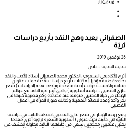
فريق تيزار
بحث
عن
إضافة
عمود
جانبي
الصفراني يعيد وهج النقد بأربع دراسات
ثريّة
26 نوفمبر، 2019
حديث المدينة – خاص
أثري الأكاديمي السعودي الدكتور محمد الصفراني أستاذ الأدب والنقد
بجامعة طيبة مؤخرا المكتبات بأربع دراسات نقدية حملت عناوين
متباينة ولامست جوانب أدبية متعددة ويتصدر هذه الدراسات ( شعر
غازي القصيبي .. دراسة أسلوبية ) والذي أبحر فيه الناقد مع عوالم
الإبداع في حياة القصيبي متوقفا عند قصائدة وكم قصيدة كتبها من
بحر واحد وعدد قصائد التفعيلة وكذلك صورة المرأة في أعمال
القصيبي.
ومع روعة الإبحار في شعر غازي القصيبي انعطف الناقد في دراسته
الثانية التي جاءت تحت عنوان ( أسلوبية الشعر» لزاوية أخرى مقدما
بحثين علميين محكّمين سعى من خلالهما الناقد محاولة الكشف عن