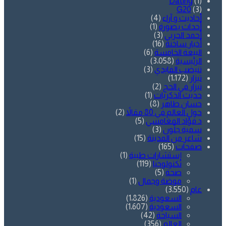
Dating
(1)
G20
(3)
أحاديث و آراء
(4)
أحداث بصورة
(1)
أحمد الحربي
(3)
أخبار ساخنة
(16)
البيعة الخامسة
(6)
الرئيسية
(3٬058)
تنيضب الفايدي
(3)
تيزار
(1٬172)
تيزار في الحج
(2)
حديث الذكريات
(1)
حسان طاهر
(8)
حول العالم في 80 مقالاً
(2)
د.فؤاد المغامسي
(5)
سمية جلّون
(3)
شاعر من المدينة
(15)
صفحات
(165)
إستشارات طبية
(1)
تكنولوجيا
(119)
صحة
(5)
موضة وجمال
(1)
عام
(3٬550)
السعودية
(1٬826)
السعودية
(1٬607)
السياحة
(42)
العالم
(356)