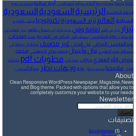
أخبار ساخنة
أحاديث و آراء
G20
أحمد الحربي
! Без рубрики
Dating
إستشارات طبية
الرئيسية
السعودية
السعودية
البيعة الخامسة
العالم
تكنولوجيا
ترند السعودية
السياحة
تنيضب الفايدي
تيزار
ثقافة وفن
حسان طاهر
تيزار في الحج
حول العالم في
حديث الذكريات
صفحات
شاعر من المدينة
د.فؤاد المغامسي
صحة
80 مقالاً
سمية جلّون
غير مصنف
عبدالمحسن البدراني
علي الحربي
لن
قراءة في وثيقة
مال وأعمال
محمد
ننساكم
محمد صالح البليهشي
ماجد الصقيري
مطويات pdf
عوض الله العمري
مزارات
مشاركات
مفضلة
وجهات نظر
ملامحنا
وجه
يوم التأسيس
الاولى
موضة وجمال
About
Clean Responsive WordPress Newspaper, Magazine, News
and Blog theme. Packed with options that allow you to
completely customize your website to your needs.
Newsletter
أدخل
بريدك
الإلكتروني
تصنيفات
(1)
! Без рубрики