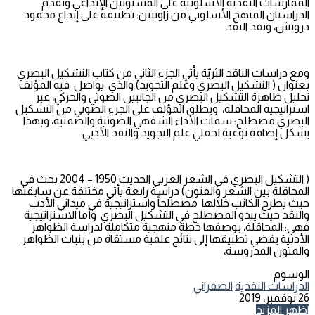
الممارسات النقدية الأسلوبية على المستويين الإبداعي وتقدم
الدراستان المنهج الأسلوبي من زاويتين: تطبيقه على إبداع محمود
درويش، ونقد النقد
ومع دراسات الناقد الثريّة يأتي الجزء الثاني من كتاب التشكيل البصري
بعنوان ( التشكيل البصري وعلم التجويد) والذي يواصل فيه المؤلف
تحليل ظاهرة التشكيل البصري من الجانبين الصوتي والحركي، عبر
استراتيجية المحاقلة، ويطلق المؤلف على الجزء الصوتي من التشكيل
البصري مصطلح: سمات الأداء الشفهي الصوتية والصمتية، وبهذا
يشكل إضافة نوعية لحقلي علم التجويد والنقد الأدبي
( التشكيل البصري في الشعر العربي الحديث 1950 – 2004 بحث في
المحاقلة بين الشعر والفنون) دراسة رابعة يأتي مختلفة عن سابقتها
حيث يطرح الكاتب خلالها مصطلحاً واستراتيجية في ميداني الأدب
والنقد حيث يبدو المصطلح في التشكيل البصري وأما الاستراتيجية
فهي: المحاقلة، بوصفها خطة منهجية متكاملة لدراسة الظواهر
الأدبية يفضي تطبيقها إلى نتائج علمية مستقاة من بنيات الظواهر
والمتون المدروسة،
الوسوم
الدراسات النقدية
الصفراني
26 نوفمبر، 2019
اظهر المزيد