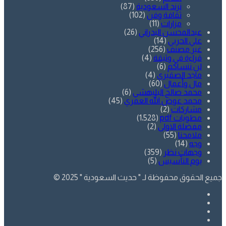
ترند السعودية
(87)
ثقافة وفن
(102)
مزارات
(11)
عبدالمحسن البدراني
(26)
علي الحربي
(14)
غير مصنف
(256)
قراءة في وثيقة
(4)
لن ننساكم
(6)
ماجد الصقيري
(4)
مال وأعمال
(60)
محمد صالح البليهشي
(6)
محمد عوض الله العمري
(45)
مشاركات
(2)
مطويات pdf
(1٬528)
مفضلة الاولى
(2)
ملامحنا
(55)
وجه
(14)
وجهات نظر
(359)
يوم التأسيس
(5)
جميع الحقوق محفوظة لـ " حديث السعودية " 2025 ©
فيسبوك
تويتر
يوتيوب
انستقرام