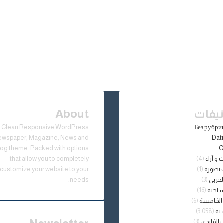
يفات
About
Clean Responsive WordPress
ewspaper, Magazine, News and
Dat
log theme. Packed with options
G
 و آراء
(4)
that allow you to completely
 بصورة
(1)
customize your website to your
لحربي
(3)
needs.
ساخنة
(16)
 الخامسة
(6)
ية
(3٬058)
الفايدي
(3)