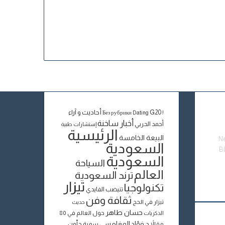
أحاديث و آراء
G20
Dating
! Без рубрики
أخبار ساخنة
أحمد الحربي
إستشارات طبية
الرئيسية
البيعة الخامسة
N
السعودية
B
السعودية
السياحة
العالم
ترند السعودية
تيزار
تكنولوجيا
تنيضب الفايدي
ثقافة وفن
تيزار في الحج
حديث
حسان طاهر
حول العالم في 80
الذكريات
د.فؤاد المغامسي
مقالاً
سمية جلّون