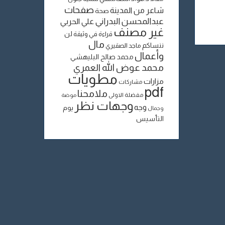
صفحات
شاعر من المدينة
صحة
عبدالمحسن البدراني
علي الحربي
غير مصنف
لن
قراءة في وثيقة
مال
ننساكم
ماجد الصقيري
وأعمال
محمد صالح البليهشي
محمد عوض الله العمري
مطويات
مزارات
مشاركات
pdf
ملامحنا
مفضلة الاولى
موضة
وجهات نظر
وجه
يوم
وجمال
التأسيس