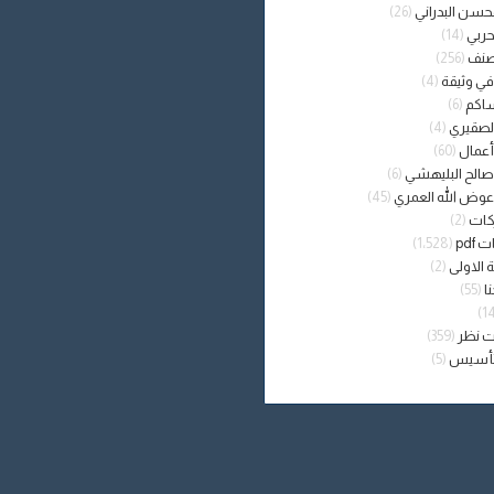
حسن البدراني
(26)
حربي
(14)
صنف
(256)
في وثيقة
(4)
ساكم
(6)
لصقيري
(4)
أعمال
(60)
صالح البليهشي
(6)
عوض الله العمري
(45)
كات
(2)
pdf
(1٬528)
الاولى
(2)
ا
(55)
 نظر
(359)
لتأسيس
(5)