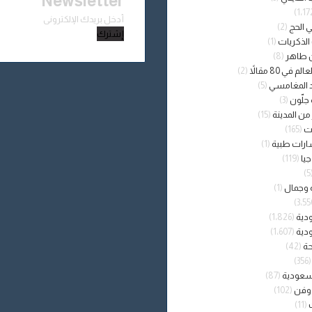
Newsletter
أدخل
ي الحج
(2)
بريدك
الذكريات
(1)
الإلكتروني
 طاهر
(8)
 في 80 مقالاً
(2)
د المغامسي
(5)
جلّون
(3)
ن المدينة
(15)
ت
(165)
رات طبية
(1)
جيا
(119)
(
وجمال
(1)
دية
(1٬826)
دية
(1٬607)
حة
(42)
(356
لسعودية
(87)
 وفن
(102)
(11)