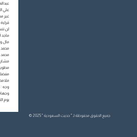
عبدالم
علي ال
غير م
قراءة 
لن نن
ماجد ا
مال و
محمد 
محمد 
مشار
مطويات 
مفضلة 
ملامحن
وجه
(14)
وجهات
يوم ا
جميع الحقوق محفوظة لـ " حديث السعودية " 2025 ©
فيسبوك
تويتر
يوتيوب