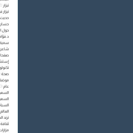
تيزار
(1٬172)
تيزار ف
حديث 
حسان
حول العالم
د.فؤا
سمية 
شاعر م
صفحا
إستشا
تكنولو
صحة
5)
موضة 
عام
(3٬550)
السعو
السعو
السيا
العالم
)
ترند ا
ثقافة
مزارات