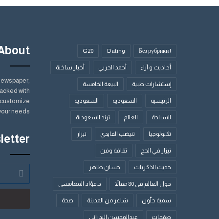
About
G20
Dating
! Без рубрики
أحاديث و آراء
أحمد الحربي
أخبار ساخنة
Newspaper,
إستشارات طبية
البيعة الخامسة
acked with
الرئيسية
السعودية
السعودية
y customize
your needs.
السياحة
العالم
ترند السعودية
تكنولوجيا
تنيضب الفايدي
تيزار
letter
تيزار في الحج
ثقافة وفن
حديث الذكريات
حسان طاهر
أدخل
بريدك
حول العالم في 80 مقالاً
د.فؤاد المغامسي
الإلكتروني
سمية جلّون
شاعر من المدينة
صحة
صفحات
عبدالمحسن البدراني