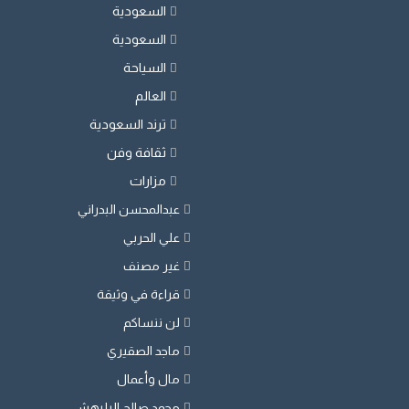
السعودية
السعودية
السياحة
العالم
ترند السعودية
ثقافة وفن
مزارات
عبدالمحسن البدراني
علي الحربي
غير مصنف
قراءة في وثيقة
لن ننساكم
ماجد الصقيري
مال وأعمال
محمد صالح البليهشي