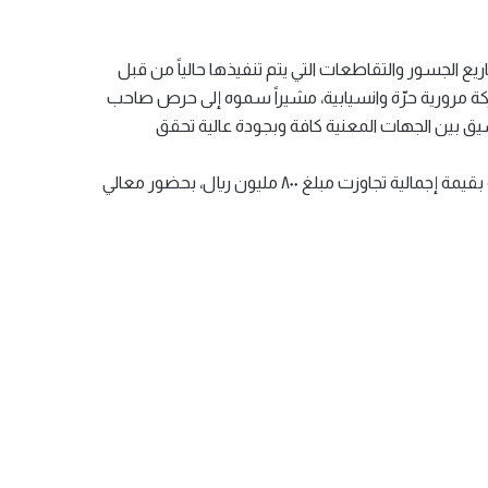
ع الجسور والتقاطعات التي يتم تنفيذها حالياً من قبل
ركة مرورية حرّة وانسيابية، مشيراً سموه إلى حرص صاحب
سيق بين الجهات المعنية كافة وبجودة عالية تحقق
جاء ذلك خلال استعراض سموه مشاريع 8 جسور وتقاطعات تنفذها أمانة منطقة المدينة المنورة في أكثر المناطق ازدحاماً بالمدينة بقيمة إجمالية تجاوزت مبلغ ٨٠٠ مليون ريال، بحضور معالي