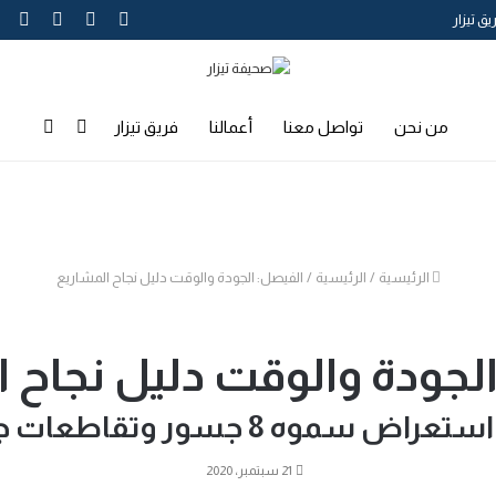
تويتر
فيسبوك
يوتيوب
انس
يق تيزار
إضافة
بحث
من نحن
تواصل معنا
أعمالنا
فريق تيزار
عمود
عن
جانبي
الرئيسية
/
الرئيسية
/
الفيصل: الجودة والوقت دليل نجاح المشاريع
لجودة والوقت دليل نجاح 
راض سموه 8 جسور وتقاطعات جديدة
21 سبتمبر، 2020