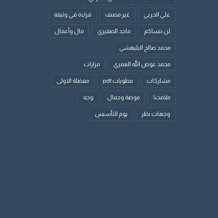
علي الحربي
غير مصنف
قراءة في وثيقة
لن ننساكم
ماجد الصقيري
مال وأعمال
محمد صالح البليهشي
محمد عوض الله العمري
مزارات
مشاركات
مطويات pdf
مفضلة الاولى
ملامحنا
موضة وجمال
وجه
وجهات نظر
يوم التأسيس