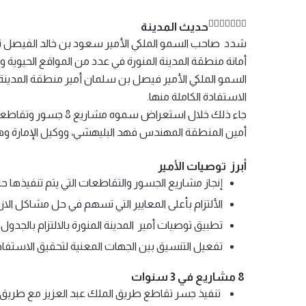
تويتر
تيلقرام
طباعة
لينكدإن
واتساب
مشاركة
فيسبوك
حديث المدينة
عبر
شدد صاحب السمو الملكي الأمير سعود بن خالد الفيصل نائب 
البريد
أمانة منطقة المدينة المنورة في عدد من المواقع الحيوية
السمو الملكي الأمير فيصل بن سلمان أمير منطقة المدينة ا
الاستفادة الكاملة منها.
أمين المنطقة المهندس فهد البليهشي، ووكيل الإمارة و
أبرز توصيات الأمير
إنجاز مشاريع الجسور والتقاطعات التي يتم تنفيذها حالي
الألتزام بأعلى المعايير التي تسهم في حل مشاكل الاز
تطبيق توصيات أمير المدينة المنورة بالالتزام بالجدول ا
تفعيل التنسيق بين الجهات المعنية لتحقيق الاستفادة
8 مشاريع في 3 سنوات
تنفيذ جسر تقاطع طريق الملك عبد العزيز مع طريق ال