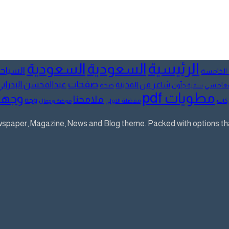
الرئيسية
السعودية
السعودية
السياح
 الخامسة
صفحات
عبدالمحسن البدراني
شاعر من المدينة
لمغامسي
صحة
سمية جلّون
مطويات pdf
وجها
ملامحنا
وجه
كات
مفضلة الاولى
موضة وجمال
aper, Magazine, News and Blog theme. Packed with options that 