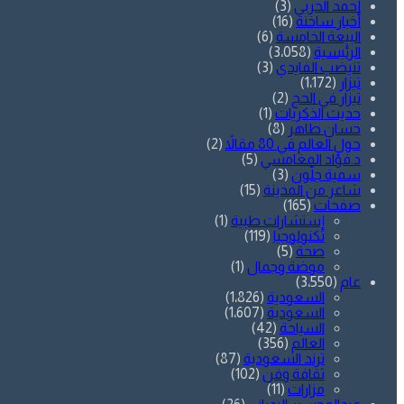
أحمد الحربي
(3)
أخبار ساخنة
(16)
البيعة الخامسة
(6)
الرئيسية
(3٬058)
تنيضب الفايدي
(3)
تيزار
(1٬172)
تيزار في الحج
(2)
حديث الذكريات
(1)
حسان طاهر
(8)
حول العالم في 80 مقالاً
(2)
د.فؤاد المغامسي
(5)
سمية جلّون
(3)
شاعر من المدينة
(15)
صفحات
(165)
إستشارات طبية
(1)
تكنولوجيا
(119)
صحة
(5)
موضة وجمال
(1)
عام
(3٬550)
السعودية
(1٬826)
السعودية
(1٬607)
السياحة
(42)
العالم
(356)
ترند السعودية
(87)
ثقافة وفن
(102)
مزارات
(11)