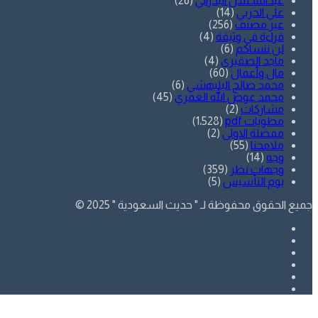
عبدالمحسن البدراني
(26)
علي الحربي
(14)
غير مصنف
(256)
قراءة في وثيقة
(4)
لن ننساكم
(6)
ماجد الصقيري
(4)
مال وأعمال
(60)
محمد صالح البليهشي
(6)
محمد عوض الله العمري
(45)
مشاركات
(2)
مطويات pdf
(1٬528)
مفضلة الاولى
(2)
ملامحنا
(55)
وجه
(14)
وجهات نظر
(359)
يوم التأسيس
(5)
جميع الحقوق محفوظة لـ " حديث السعودية " 2025 ©
فيسبوك
تويتر
يوتيوب
انستقرام
SnapChat
whatsapp
زر
تويتر
فيسبوك