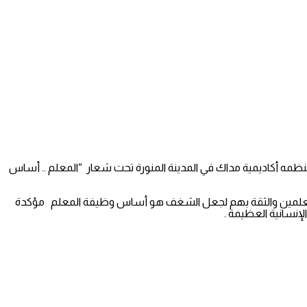
الملكي الأمير فيصل بن سلمان أمير منطقة المدينة المنورة في السادس من اكتوبر انطلاقة منتدى مداك للتعليم ٢٠٢٠ الذي تنظمه أكاديمية مداك في المدينة المنورة تحت شعار “المعلم .. أساس
ع المعلمين والثقة بهم لجعل الشغف هو أساس وظيفة المعلم مؤكدة
لإنسانية العظيمة .