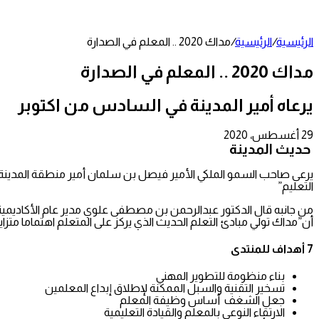
عمود
جانبي
الرئيسية
/
الرئيسية
/
مداك 2020 .. المعلم في الصدارة
مداك 2020 .. المعلم في الصدارة
يرعاه أمير المدينة في السادس من اكتوبر
29 أغسطس، 2020
تويتر
طباعة
تيلقرام
لينكدإن
واتساب
مشاركة
فيسبوك
حديث المدينة
عبر
البريد
التعليم”
من جانبه قال الدكتور عبدالرحمن بن مصطفى علوي مدير عام الأكاديم
أن”مداك تولي مبادئ التعلم الحديث الذي يركز على المتعلم اهتماما متزاي
7 أهداف للمنتدى
بناء منظومة للتطوير المهني
تسخير التقنية والسبل الممكنة لإطلاق إبداع المعلمين
جعل الشغف أساس وظيفة المعلم
الارتقاء النوعي بالمعلم والقيادة التعليمية