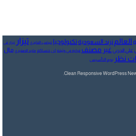
تيزار
العالم
تكنولوجيا
ترند السعودية
ة
تنيضب الفايدي
تيزار في
غير مصنف
مال
علي الحربي
لن ننساكم
قراءة في وثيقة
ماجد الصقيري
ت نظر
يوم التأسيس
Clean Responsive WordPress Newsp