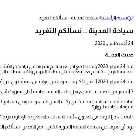
عمود
جانبي
الرئيسية
/
الرئيسية
/
سياحة المدينة .. نسألكم التغريد
سياحة المدينة .. نسألكم التغريد
24 أغسطس، 2020
تويتر
طباعة
تيلقرام
لينكدإن
واتساب
مشاركة
فيسبوك
عبر
حديث المدينة
البريد
منذ 24 فبراير 2020 وتحديدا مع آخر تغريده تم نشرها عن 
صديقة التاريخ – كما لم نعد نتعرّف على خطط الترويج والاستقطاب التي ي
منذ 24 فبراير 2020 أصبح الأكثرية – مواطنين ووافدين – يفتّشون عن أخبار سياحة المدينة في مواقع مرتكبة المعلومات بعد أن ضن علينا الموقع التفاعلي بنشر أي جديد.
7 أشهر من الصمت .. لاندري هل خلت المدينة صاحبة أغلى موروث أثري وتاريخي وعمراني من خبر واحد نسعد بقراءته؟
لماذا تخلّفت “سياحة المدينة” عن ركب المدن السعودية وهى تتسابق لت
مقومات جاذبة للزوار؟
اللافت – ذرا للرماد في العيون – أعاد الحساب ذاته تغريده للإمارة بتاريخ 21 يونيو وكأنه يقول للمتابعين ” نحن هنا ”
نريد أن نعرف عن سياحة المدينة المنورة الكثير .. مع التقدير .. نسألكم الت