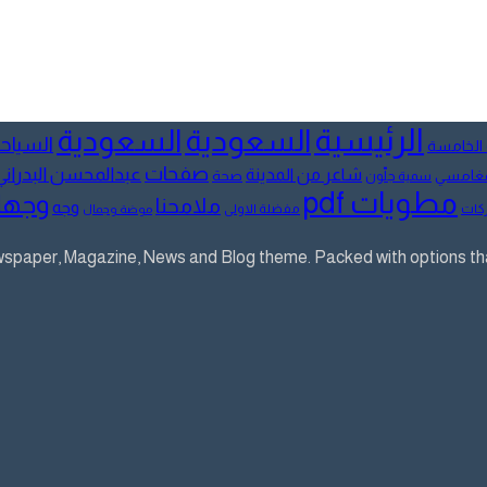
الرئيسية
السعودية
السعودية
السياح
 الخامسة
صفحات
عبدالمحسن البدراني
شاعر من المدينة
لمغامسي
صحة
سمية جلّون
مطويات pdf
وجها
ملامحنا
وجه
كات
مفضلة الاولى
موضة وجمال
aper, Magazine, News and Blog theme. Packed with options that 