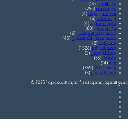
علي الحربي
(14)
غير مصنف
(256)
قراءة في وثيقة
(4)
لن ننساكم
(6)
ماجد الصقيري
(4)
مال وأعمال
(60)
محمد صالح البليهشي
(6)
محمد عوض الله العمري
(45)
مشاركات
(2)
مطويات pdf
(1٬528)
مفضلة الاولى
(2)
ملامحنا
(55)
وجه
(14)
وجهات نظر
(359)
يوم التأسيس
(5)
جميع الحقوق محفوظة لـ " حديث السعودية " 2025 ©
فيسبوك
تويتر
يوتيوب
انستقرام
SnapChat
whatsapp
زر
تويتر
فيسبوك