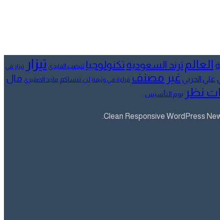
تيزار
العالم
تكنولوجيا
ترند السعودية
ة
تنيضب الفايدي
تيزار في
غير مصنف
مال
علي الحربي
لن ننساكم
قراءة في وثيقة
ماجد الصقيري
ت نظر
يوم التأسيس
Clean Responsive WordPress Newsp