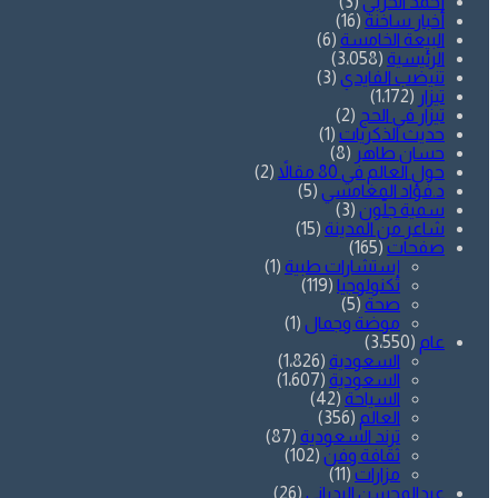
أحمد الحربي
(3)
أخبار ساخنة
(16)
البيعة الخامسة
(6)
الرئيسية
(3٬058)
تنيضب الفايدي
(3)
تيزار
(1٬172)
تيزار في الحج
(2)
حديث الذكريات
(1)
حسان طاهر
(8)
حول العالم في 80 مقالاً
(2)
د.فؤاد المغامسي
(5)
سمية جلّون
(3)
شاعر من المدينة
(15)
صفحات
(165)
إستشارات طبية
(1)
تكنولوجيا
(119)
صحة
(5)
موضة وجمال
(1)
عام
(3٬550)
السعودية
(1٬826)
السعودية
(1٬607)
السياحة
(42)
العالم
(356)
ترند السعودية
(87)
ثقافة وفن
(102)
مزارات
(11)
عبدالمحسن البدراني
(26)