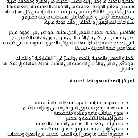
الصحيّة بأحدث ما وصل إليه الطب الحديث من أجهزة ومعدات طبية
وترسيخ معايير الجودة العالمية في الخدمات الصحية بها وتعاملاتها
بشكل الكتروني 100% رغبة في سرعة خدمة المراجعين كل هذا يضاف
الى تصميمها الراقي و احتوائها على مساحات خارجية خضراء و
استراحات للمراجعين والأطفال ذات جودة عالية.
والخامس يحكيه الحصاد النفعي الذي يجنيه المواطن من وجود مركز
صحي نموذجي في كل حيّ الأمر الذي يحول دون معاناة الكثيرين في
تلقي العلاج خاصة إذا جاءت هذه المراكز بالصورة النموذجية التي كشف
عنها مدير صحة المدينة – سابقا
القطاع الصحي بالمدينة ينتفض والسرّ في ” التشاركية ” والتحرك
المجتمعي الراقي و الأذرع القومية التي امتدت لتحرك القافلة إلى مكانها
المأمول .
المراكز الصحيّة بهويتها الجديدة
ذات هوية عمرانية تحقق المتطلبات التشغيلية
تستهدف رفع مستوى الجودة وقياس ومراقبة الأداء .
تحوي عيادات عامة وعيادة متخصصة
تضم أقساما للأشعة والمختبر
تطبق أعلى معايير الجودة في الخدمات الصحية
تضم كوادر طبية مميزة و تجهيزات متكاملة
مجهزة أحدث ما وصل إليه الطب الحديث من أجهزة ومعدات