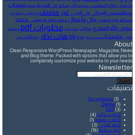
صفحات
شاعر من المدينة
د.فؤاد المغامسي
صحة
80 مقالاً
سمية جلّون
غير مصنف
عبدالمحسن البدراني
علي الحربي
لن
قراءة في وثيقة
مال وأعمال
محمد
ننساكم
محمد صالح البليهشي
ماجد الصقيري
مطويات pdf
عوض الله العمري
مزارات
مشاركات
مفضلة
وجهات نظر
ملامحنا
وجه
يوم التأسيس
الاولى
موضة وجمال
About
Clean Responsive WordPress Newspaper, Magazine, News
and Blog theme. Packed with options that allow you to
completely customize your website to your needs.
Newsletter
أدخل
بريدك
الإلكتروني
تصنيفات
(1)
! Без рубрики
Dating
(1)
G20
(3)
أحاديث و آراء
(4)
أحداث بصورة
(1)
أحمد الحربي
(3)
أخبار ساخنة
(16)