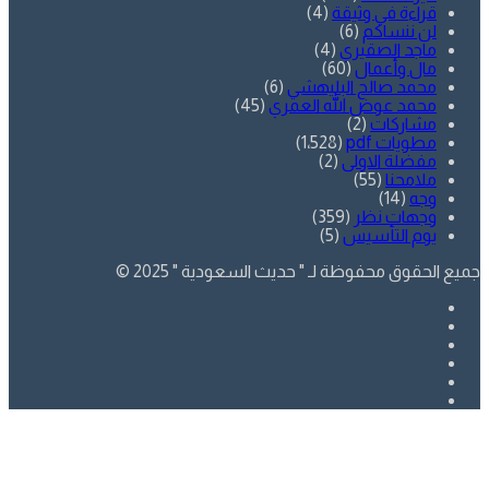
قراءة في وثيقة
(4)
لن ننساكم
(6)
ماجد الصقيري
(4)
مال وأعمال
(60)
محمد صالح البليهشي
(6)
محمد عوض الله العمري
(45)
مشاركات
(2)
مطويات pdf
(1٬528)
مفضلة الاولى
(2)
ملامحنا
(55)
وجه
(14)
وجهات نظر
(359)
يوم التأسيس
(5)
جميع الحقوق محفوظة لـ " حديث السعودية " 2025 ©
فيسبوك
تويتر
يوتيوب
انستقرام
SnapChat
whatsapp
زر
تويتر
فيسبوك
الذهاب
إلى