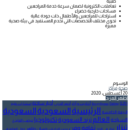
طبية
تعاملات الكترونية لضمان سرعة خدمة المراجعين
مساحات خارجية خضراء
استراحات للمراجعين والأطفال ذات جودة عالية
تحوى مختلف التخصصات التي تخدم المستفيد في بيئة صحية
مميزة
الوسوم
صحة
مراكز
20 أغسطس، 2020
اظهر المزيد
أخبار ساخنة
أحاديث و آراء
G20
أحمد الحربي
! Без рубрики
Dating
إستشارات طبية
الرئيسية
السعودية
السعودية
البيعة الخامسة
العالم
تكنولوجيا
ترند السعودية
السياحة
تنيضب الفايدي
تيزار
ثقافة وفن
حسان طاهر
تيزار في الحج
حول العالم في
حديث الذكريات