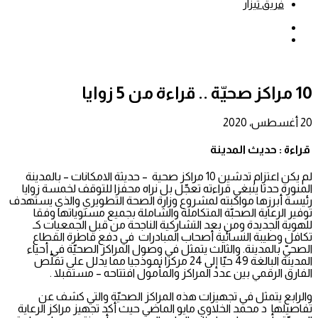
فريق تيزار
بحث
عن
إضافة
عمود
جانبي
10 مراكز صحيّة .. قراءة من 5 زوايا
20 أغسطس، 2020
قراءة : حديث المدينة
لم يكن اعتزام تدشين 10 مراكز صحية – حديثة الامكانات – بالمدينة
المنورة حدثا ينبغي قراءته تعجّل بل نراه محفزا للتوقف لخمسة زوايا
رئيسة أبرزها مواكبته لمشروع وزارة الصحة التطويري والذي يستهدف
توفير الرعاية الصحبّة المتكاملة والشاملة بجميع مستوياتها وفقا
للهوية الجديدة ومن بعد التشاركية الناجحة من قبل الجمعيات كـ
تكافل وطيبة النسائية أصحاب المبادرات في دفع قاطرة القطاع
الصحيّ بالمدينة. والثالث يتمثل في وصول المراكز الصحيّة في أحياء
المدينة البالغة 49 حيّا إلى 24 مركزا نموذجيا مما يدلل على تقلّص
الفارق الرقمي بين عدد المراكز والمأمول افتتاحه – مستقبلا .
والرابع يتمثل في تجهيزات هذه المراكز الصحيّة والتي كشف عن
تفاصيلها د محمد الخلاوي مايو الماضي حيث أكد تجهيز مراكز الرعاية