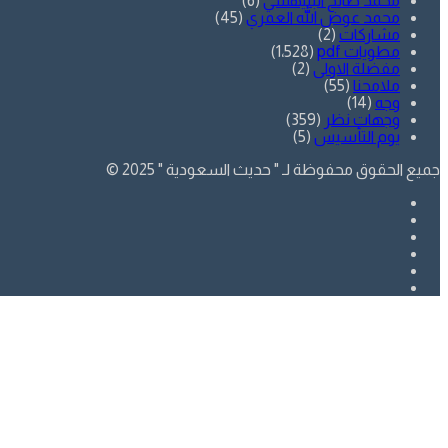
محمد صالح البليهشي
(6)
محمد عوض الله العمري
(45)
مشاركات
(2)
مطويات pdf
(1٬528)
مفضلة الاولى
(2)
ملامحنا
(55)
وجه
(14)
وجهات نظر
(359)
يوم التأسيس
(5)
جميع الحقوق محفوظة لـ " حديث السعودية " 2025 ©
فيسبوك
تويتر
يوتيوب
انستقرام
SnapChat
whatsapp
زر
تويتر
فيسبوك
الذهاب
إلى
الأعلى