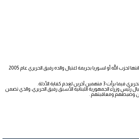
أكد سعد الحريري رئيس الوزراء الأسبق إن المحكمة الدولية الخاصة بلبنان أنشِئت على أساس عدم إدانة كيانات ودول موضحاً بذلك سبب عدم إدانتها لحزب الله أو لسوريا بجريمة اغتيال والده رفيق الحريري عام 2005
ن لعدم كفاية الأدلة.
ل رئيس وزراء الجمهورية اللبنانية الأسبق رفيق الحريري، والذي تضمن
رطين وضبطهم ومعاقبتهم .