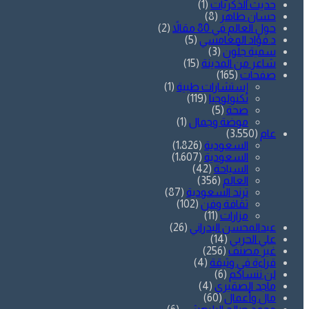
حديث الذكريات
(1)
حسان طاهر
(8)
حول العالم في 80 مقالاً
(2)
د.فؤاد المغامسي
(5)
سمية جلّون
(3)
شاعر من المدينة
(15)
صفحات
(165)
إستشارات طبية
(1)
تكنولوجيا
(119)
صحة
(5)
موضة وجمال
(1)
عام
(3٬550)
السعودية
(1٬826)
السعودية
(1٬607)
السياحة
(42)
العالم
(356)
ترند السعودية
(87)
ثقافة وفن
(102)
مزارات
(11)
عبدالمحسن البدراني
(26)
علي الحربي
(14)
غير مصنف
(256)
قراءة في وثيقة
(4)
لن ننساكم
(6)
ماجد الصقيري
(4)
مال وأعمال
(60)