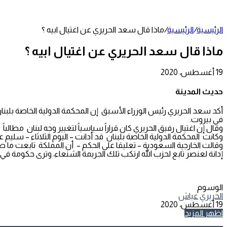
عمود
جانبي
الرئيسية
/
الرئيسية
/
ماذا قال سعد الحريري عن اغتيال ابيه ؟
ماذا قال سعد الحريري عن اغتيال ابيه ؟
19 أغسطس، 2020
تويتر
طباعة
تيلقرام
لينكدإن
واتساب
مشاركة
فيسبوك
عبر
حديث المدينة
البريد
في بيروت.
وقال إن اغتيال رفيق الحريري كان قراراً سياسياً لتغيير وجه لبنان مطالب
وكانت المحكمة الدولية الخاصة بلبنان قد أدانت – اليوم الثلاثاء – سليم عيّاش عضو حزب ا
وقالت الخارجية السعودية – تعليقا على الحكم – أن المملكة تابعت ما ص
إدانة لعنصر تابع لحزب الله ارتكب تلك الجريمة الشنعاء، وترى حكومة ف
الوسوم
الحريري
عياش
19 أغسطس، 2020
تويتر
طباعة
تيلقرام
لينكدإن
واتساب
مشاركة
فيسبوك
اظهر المزيد
عبر