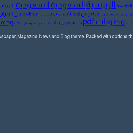
الرئيسية
السعودية
السعودية
السياح
 الخامسة
صفحات
عبدالمحسن البدراني
شاعر من المدينة
لمغامسي
صحة
سمية جلّون
مطويات pdf
وجها
ملامحنا
وجه
كات
مفضلة الاولى
موضة وجمال
aper, Magazine, News and Blog theme. Packed with options that 