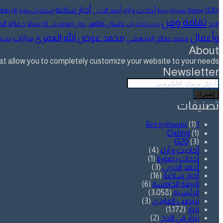
البريد
أخبار ساخنة
البيعة
أحاديث و آراء
G20
أحمد الحربي
! Без рубрики
Dating
إستشارات طبية
ثقافة وفن
حسان طاهر
د.فؤاد ا
الحج
حول العالم في 80 مقالاً
حديث الذكريات
وأعمال
محمد عوض الله العمري
مزارات
محمد صالح البليهشي
مشار
About
allow you to completely customize your website to your needs.
Newsletter
أدخل
بريدك
الإلكتروني
تصنيفات
(1)
! Без рубрики
Dating
(1)
G20
(3)
أحاديث و آراء
(4)
أحداث بصورة
(1)
أحمد الحربي
(3)
أخبار ساخنة
(16)
البيعة الخامسة
(6)
الرئيسية
(3٬058)
تنيضب الفايدي
(3)
تيزار
(1٬172)
تيزار في الحج
(2)