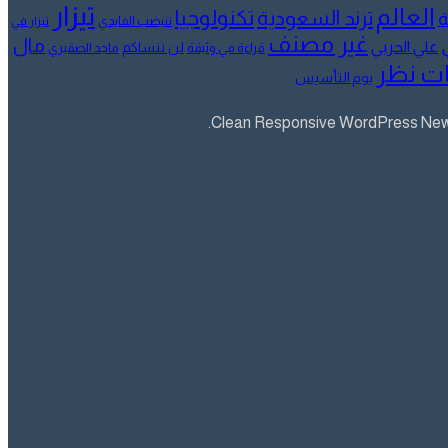
تيزار
العالم
تكنولوجيا
ترند السعودية
ة
تنيضب الفايدي
تيزار في
غير مصنف
مال
علي الحربي
لن ننساكم
قراءة في وثيقة
ماجد الصقيري
ت نظر
يوم التأسيس
Clean Responsive WordPress Newsp