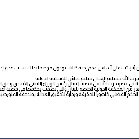
اً حزب الله بتسليم المدان سليم عياش للمحكمة الدولية .
لله في قضية اغتيال رئيس الوزراء اللبناني الأسبق رفيق الحريري فيما برأت 3 متهمين آخري
در من المحكمة الدولية الخاصة بلبنان والتي نطقت بحكمها في قضية اغتيا
ي الحكم القضائي ظهوراً للحقيقة وبدايةً لتحقيق العدالة بملاحقة المتو