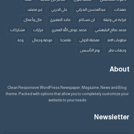
صفحات
عبدالمحسن البدراني
علي الحربي
غير مصنف
قراءة في وثيقة
لن ننساكم
ماجد الصقيري
مال وأعمال
محمد صالح البليهشي
محمد عوض الله العمري
مزارات
مشاركات
مطويات pdf
مفضلة الاولى
ملامحنا
موضة وجمال
وجه
وجهات نظر
يوم التأسيس
About
Clean Responsive WordPress Newspaper, Magazine, News and Blog
theme. Packed with options that allow you to completely customize your
website to your needs.
Newsletter