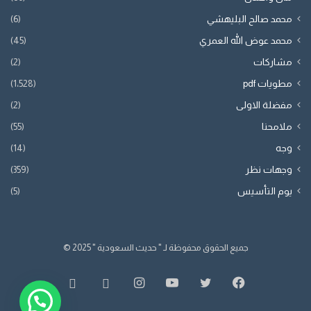
محمد صالح البليهشي
(6)
محمد عوض الله العمري
(45)
مشاركات
(2)
مطويات pdf
(1٬528)
مفضلة الاولى
(2)
ملامحنا
(55)
وجه
(14)
وجهات نظر
(359)
يوم التأسيس
(5)
جميع الحقوق محفوظة لـ " حديث السعودية " 2025 ©
فيسبوك
تويتر
يوتيوب
انستقرام
whatsapp
SnapChat