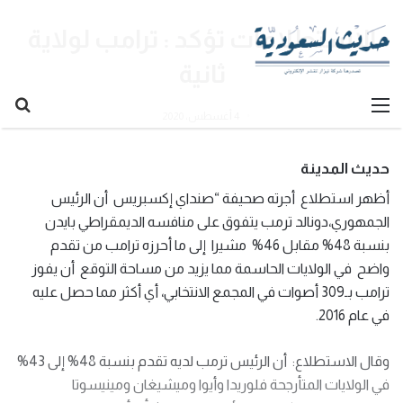
الاستطلاعات تؤكد : ترامب لولاية
ثانية
القائمة
بح
4 أغسطس، 2020
عن
حديث المدينة
أظهر استطلاع أجرته صحيفة “صنداي إكسبريس أن الرئيس
الجمهوري،دونالد ترمب يتفوق على منافسه الديمقراطي بايدن
بنسبة 48% مقابل 46% مشيرا إلى ما أحرزه ترامب من تقدم
واضح في الولايات الحاسمة مما يزيد من مساحة التوقع أن يفوز
ترامب بـ309 أصوات في المجمع الانتخابي، أي أكثر مما حصل عليه
في عام 2016.
وقال الاستطلاع: أن الرئيس ترمب لديه تقدم بنسبة 48% إلى 43%
في الولايات المتأرجحة فلوريدا وأيوا وميشيغان ومينيسوتا