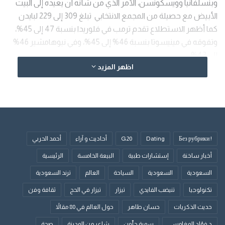
وبنسلفانيا وويسكونسن، الأمر الذي من شأنه أن يعيده إلى البيت
الأبيض مع حصيلة من المجمع الانتخابي تبلغ 309 إلى 229 لبايدن
كما أظهر الاستطلاع تقدم ترمب في فلوريدا بنسبة 47 إلى 45%،
وتفوقه في مينيسوتا بنسبة 46% إلى 45%، وفي نيوهامشير 46%
إلى 43%.
اظهر المزيد
الوسوم
انتخابات
ترانب
! Без рубрики
Dating
G20
أحاديث و آراء
أحمد الحربي
أخبار ساخنة
إستشارات طبية
البيعة الخامسة
الرئيسية
السعودية
السعودية
السياحة
العالم
ترند السعودية
تكنولوجيا
تنيضب الفايدي
تيزار
تيزار في الحج
ثقافة وفن
حديث الذكريات
حسان طاهر
حول العالم في 80 مقالاً
د.فؤاد المغامسي
سمية جلّون
شاعر من المدينة
صحة