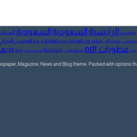
الرئيسية
السعودية
السعودية
السياح
 الخامسة
صفحات
عبدالمحسن البدراني
شاعر من المدينة
لمغامسي
صحة
سمية جلّون
مطويات pdf
وجها
ملامحنا
وجه
كات
مفضلة الاولى
موضة وجمال
aper, Magazine, News and Blog theme. Packed with options that 