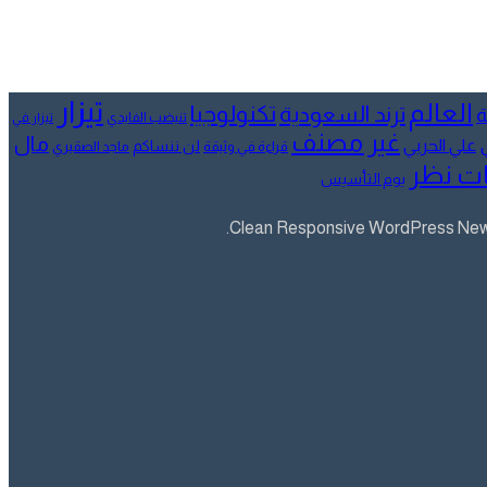
تيزار
العالم
تكنولوجيا
ترند السعودية
ة
تنيضب الفايدي
تيزار في
غير مصنف
مال
علي الحربي
لن ننساكم
قراءة في وثيقة
ماجد الصقيري
ت نظر
يوم التأسيس
Clean Responsive WordPress Newsp