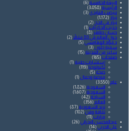
البيعة الخامسة
(6)
الرئيسية
(3٬058)
تنيضب الفايدي
(3)
تيزار
(1٬172)
تيزار في الحج
(2)
حديث الذكريات
(1)
حسان طاهر
(8)
حول العالم في 80 مقالاً
(2)
د.فؤاد المغامسي
(5)
سمية جلّون
(3)
شاعر من المدينة
(15)
صفحات
(165)
إستشارات طبية
(1)
تكنولوجيا
(119)
صحة
(5)
موضة وجمال
(1)
عام
(3٬550)
السعودية
(1٬826)
السعودية
(1٬607)
السياحة
(42)
العالم
(356)
ترند السعودية
(87)
ثقافة وفن
(102)
مزارات
(11)
عبدالمحسن البدراني
(26)
علي الحربي
(14)