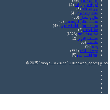
غير مصنف
(256)
قراءة في وثيقة
(4)
لن ننساكم
(6)
ماجد الصقيري
(4)
مال وأعمال
(60)
محمد صالح البليهشي
(6)
محمد عوض الله العمري
(45)
مشاركات
(2)
مطويات pdf
(1٬528)
مفضلة الاولى
(2)
ملامحنا
(55)
وجه
(14)
وجهات نظر
(359)
يوم التأسيس
(5)
جميع الحقوق محفوظة لـ " حديث السعودية " 2025 ©
فيسبوك
تويتر
يوتيوب
انستقرام
SnapChat
whatsapp
زر
تويتر
فيسبوك
الذهاب
إلى