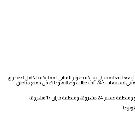
يع والصيانة – بمعالجة وإعادة برمجة المشاريع المدرسية المتعثرة وأسندت الوزارة 315 مشروعًا من مشاريعها التعليمية إلى شركة تطوير للمباني المملوكة بالكامل لصندوق
الاستثمارات العامة، وتتضمن معالجة 237 مشروعًا متعثرًا وإعادة برمجة 60 مشروعًا متعثرًا حسب دراسة السعة والطلب، حيث تضم إجمالًا 414 مبنى لاستيعاب 247 ألف طالب وطالبة، وذلك في جميع مناطق
ويرها