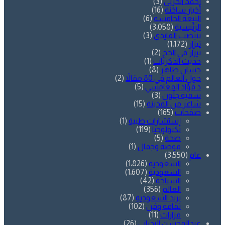
أحمد الحربي
(3)
أخبار ساخنة
(16)
البيعة الخامسة
(6)
الرئيسية
(3٬058)
تنيضب الفايدي
(3)
تيزار
(1٬172)
تيزار في الحج
(2)
حديث الذكريات
(1)
حسان طاهر
(8)
حول العالم في 80 مقالاً
(2)
د.فؤاد المغامسي
(5)
سمية جلّون
(3)
شاعر من المدينة
(15)
صفحات
(165)
إستشارات طبية
(1)
تكنولوجيا
(119)
صحة
(5)
موضة وجمال
(1)
عام
(3٬550)
السعودية
(1٬826)
السعودية
(1٬607)
السياحة
(42)
العالم
(356)
ترند السعودية
(87)
ثقافة وفن
(102)
مزارات
(11)
عبدالمحسن البدراني
(26)