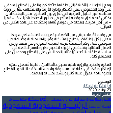
ومع التداعيات المٌخيقة التي خلفتها جائحة كورونا على القطاع الفندقي
على وجه الخصوص يبقى الابتكار وإدارة الأزمة والانعطاف بها إلى زاوية
مختلفة أميز الحلول الفردية التي تفرّق بين الفنادق . ففي الوقت الذي
يكتفي فيه فندق بموقعه المتأخر في طابور الإحباط يتحرك آخر – قفزا
– من أجل تحريك العجلة من موقع ثباتها والحفاظ على الحد الأدني من
التوازن
فى وقت الأزمات يبقى من الضعف رفع رايات الاستسلام سريعا
فعلى الكلّ الانتفاض لطرح المشكلة وقراءاتها بحيادية وصناعة حل
نموذجي لها .. وكم أحسنت غرفة المدينة المنورة وهى تعقد ورش
العمل المتتالية وتستدعي الخبراء لتقديم اطروحاتهم النافعة في
سلسلة حلقات تركت أثرا وتأثيرا ناجحا ليس على القطاع وحده بل على
المجتمع كله .
الفكرة والطرح والرؤية ثلاثية تسبق دائما الحلّ .. فليتنا نُشعل حميّة
الإبتكار ونفكر في بداية غير مسبوقة ولا مستنسخة علنا ننجو بالقطاع
الحيوي الذي نعوّل عليه كثيرا وننشد بحب له العافية .
الوسوم
ادارة الأزمة
الابتكار
23 يوليو، 2020
اظهر المزيد
أخبار ساخنة
أحاديث و آراء
G20
أحمد الحربي
! Без рубрики
Dating
إستشارات طبية
الرئيسية
السعودية
السعودية
البيعة الخامسة
العالم
تكنولوجيا