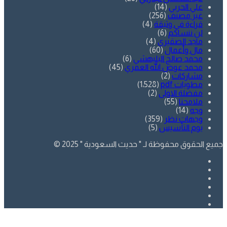
علي الحربي
(14)
غير مصنف
(256)
قراءة في وثيقة
(4)
لن ننساكم
(6)
ماجد الصقيري
(4)
مال وأعمال
(60)
محمد صالح البليهشي
(6)
محمد عوض الله العمري
(45)
مشاركات
(2)
مطويات pdf
(1٬528)
مفضلة الاولى
(2)
ملامحنا
(55)
وجه
(14)
وجهات نظر
(359)
يوم التأسيس
(5)
جميع الحقوق محفوظة لـ " حديث السعودية " 2025 ©
فيسبوك
تويتر
يوتيوب
انستقرام
SnapChat
whatsapp
زر
تويتر
فيسبوك