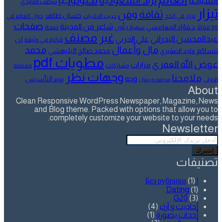
ترند السعودية
السياحة
تنيضب الفايدي
تيزار
ثقافة وفن
حسان طاهر
تيزار في الحج
حول العالم في
حديث الذكريات
صفحات
شاعر من المدينة
د.فؤاد المغامسي
صحة
80 مقالاً
سمية جلّون
غير مصنف
عبدالمحسن البدراني
علي الحربي
لن
قراءة في وثيقة
مال وأعمال
محمد
ننساكم
محمد صالح البليهشي
ماجد الصقيري
مطويات pdf
عوض الله العمري
مزارات
مشاركات
مفضلة
وجهات نظر
ملامحنا
وجه
يوم التأسيس
الاولى
موضة وجمال
About
Clean Responsive WordPress Newspaper, Magazine, News
and Blog theme. Packed with options that allow you to
completely customize your website to your needs.
Newsletter
أدخل
بريدك
الإلكتروني
تصنيفات
(1)
! Без рубрики
Dating
(1)
G20
(3)
أحاديث و آراء
(4)
أحداث بصورة
(1)