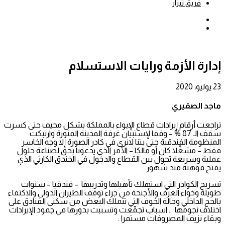
فريق تيزار
بحث
عن
إضافة
عمود
جانبي
إدارة الأزمة ورايات الاستسلام
23 يوليو، 2020
ماجد الصقيري
تراجعت أرقام إيرادات قطاع الإيواء بالمملكة بشكل مخيف حتى كسرت
سقف الـ 87 % – وفقا لإستبيان غرفة المدينة المنورة وارتبكت
المنظومة الفندقية حتى بتنا لانرى في كادر الصورة إلا وجه الخاسر
فقط – مشغّلا كان أو مالكا – الأمر الذي يدعونا بحق لصناعة حلول
عملية وسريعة تحول بين القطاع والدخول في الخندق الكارثي الذي
يفتح فوهته منذ شهور .
تسريح الكوادر التي استهلك تأهيلها وتدريبها – فندقيا – سنوات
طويلة وخواء الغرف والأجنحة من جراء توقف الطيران الدولي والاكتفاء
بالحج الداخلي وحالة الخوف التي تتملك البعض من سكنى الفنادق على
اختلاف نجومها .. اسباب تجمّعت وتسببت بدورها في جمود الإيرادات
وبقاء نزيف المصروفات مستمرا .