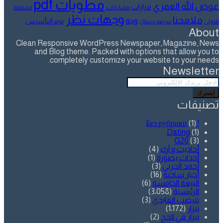
مطويات pdf
عوض الله العمري
مزارات
مشاركات
مفضلة
وجهات نظر
ملامحنا
وجه
يوم التأسيس
الاولى
موضة وجمال
About
Clean Responsive WordPress Newspaper, Magazine, News
and Blog theme. Packed with options that allow you to
completely customize your website to your needs.
Newsletter
أدخل
بريدك
الإلكتروني
تصنيفات
(1)
! Без рубрики
Dating
(1)
G20
(3)
أحاديث و آراء
(4)
أحداث بصورة
(1)
أحمد الحربي
(3)
أخبار ساخنة
(16)
البيعة الخامسة
(6)
الرئيسية
(3٬058)
تنيضب الفايدي
(3)
تيزار
(1٬172)
تيزار في الحج
(2)