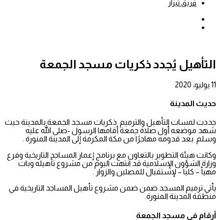
فريق تيزار
بحث
عن
إضافة
عمود
جانبي
التأهيل يُجدد ذكريات مسجد الجمعة
11 يوليو، 2020
حديث المدينة
جددت لمسات التأهيل والترميم ذكريات مسجد الجمعة بالمدينة حيث
شهد موضعه أول صلاة جمعة أقامها الرسول -صلى الله عليه
وسلم بعد قدومه مهاجرًا من مكة المكرمة إلى المدينة المنورة .
وكانت هيئة التطوير بالتعاون مع برنامج إعمار المساجد التاريخية وفرع
وزارة الشؤون الإسلامية قد انتهت اليوم من مشروع تأهيله وبات
مهيأ – كليا – لإستقبال للمصلين والزوار .
يأتي ترميم المسجد ضمن ضمن مشروع تأهيل المساجد التاريخية في
منطقة المدينة المنورة.
أرقام في مسجد الجمعة