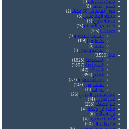
حديث الذكريات
(1)
حسان طاهر
(8)
حول العالم في 80 مقالاً
(2)
د.فؤاد المغامسي
(5)
سمية جلّون
(3)
شاعر من المدينة
(15)
صفحات
(165)
إستشارات طبية
(1)
تكنولوجيا
(119)
صحة
(5)
موضة وجمال
(1)
عام
(3٬550)
السعودية
(1٬826)
السعودية
(1٬607)
السياحة
(42)
العالم
(356)
ترند السعودية
(87)
ثقافة وفن
(102)
مزارات
(11)
عبدالمحسن البدراني
(26)
علي الحربي
(14)
غير مصنف
(256)
قراءة في وثيقة
(4)
لن ننساكم
(6)
ماجد الصقيري
(4)
مال وأعمال
(60)
محمد صالح البليهشي
(6)