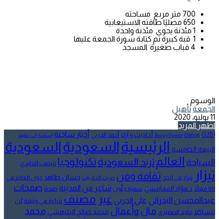
700 متر مربع مساحته
650 مصليًا طاقته الاستيعابية
1 مئذنة يحوى مئذنة واحدة
1 قبة كبيرة تم كتابة سورة الجمعة عليها
4 قباب صغيرة المسجد
الوسوم
الجمعة
تأهيل
11 يوليو، 2020
اظهر المزيد
أخبار ساخنة
أحاديث و آراء
G20
أحمد الحربي
! Без рубрики
Dating
إستشارات طبية
الرئيسية
السعودية
السعودية
البيعة الخامسة
العالم
تكنولوجيا
ترند السعودية
السياحة
تنيضب الفايدي
تيزار
ثقافة وفن
حسان طاهر
تيزار في الحج
حول العالم في
حديث الذكريات
صفحات
شاعر من المدينة
د.فؤاد المغامسي
صحة
80 مقالاً
سمية جلّون
غير مصنف
عبدالمحسن البدراني
علي الحربي
لن
قراءة في وثيقة
مال وأعمال
محمد
ننساكم
محمد صالح البليهشي
ماجد الصقيري