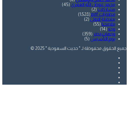
محمد عوض الله العمري
(45)
مشاركات
(2)
مطويات pdf
(1٬528)
مفضلة الاولى
(2)
ملامحنا
(55)
وجه
(14)
وجهات نظر
(359)
يوم التأسيس
(5)
جميع الحقوق محفوظة لـ " حديث السعودية " 2025 ©
فيسبوك
تويتر
يوتيوب
انستقرام
SnapChat
whatsapp
زر
تويتر
فيسبوك
الذهاب
إلى
الأعلى